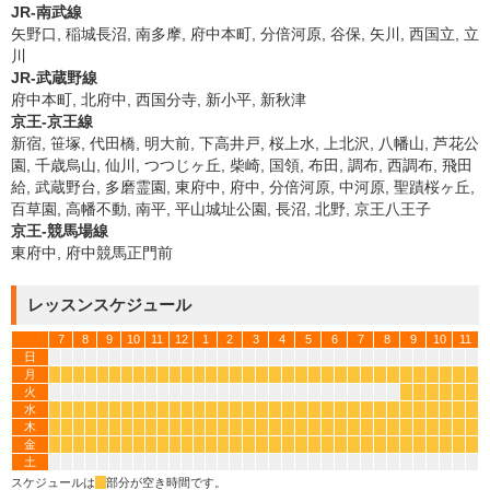
JR-南武線
矢野口, 稲城長沼, 南多摩, 府中本町, 分倍河原, 谷保, 矢川, 西国立, 立
川
JR-武蔵野線
府中本町, 北府中, 西国分寺, 新小平, 新秋津
京王-京王線
新宿, 笹塚, 代田橋, 明大前, 下高井戸, 桜上水, 上北沢, 八幡山, 芦花公
園, 千歳烏山, 仙川, つつじヶ丘, 柴崎, 国領, 布田, 調布, 西調布, 飛田
給, 武蔵野台, 多磨霊園, 東府中, 府中, 分倍河原, 中河原, 聖蹟桜ヶ丘,
百草園, 高幡不動, 南平, 平山城址公園, 長沼, 北野, 京王八王子
京王-競馬場線
東府中, 府中競馬正門前
レッスンスケジュール
7
8
9
10
11
12
1
2
3
4
5
6
7
8
9
10
11
日
月
*
*
*
*
*
*
*
*
*
*
*
*
*
*
*
*
*
*
*
*
*
*
*
*
*
*
*
*
*
*
*
*
*
*
火
*
*
*
*
*
*
水
*
*
*
*
*
*
*
*
*
*
*
*
*
*
*
*
*
*
*
*
*
*
*
*
*
*
*
*
*
*
*
*
*
*
木
*
*
*
*
*
*
*
*
*
*
*
*
*
*
*
*
*
*
*
*
*
*
*
*
*
*
*
*
*
*
*
*
*
*
金
*
*
*
*
*
*
*
*
*
*
*
*
*
*
*
*
*
*
*
*
*
*
*
*
*
*
*
*
*
*
*
*
*
*
土
スケジュールは
*
部分が空き時間です。