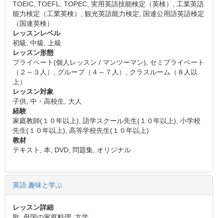
TOEIC, TOEFL, TOPEC, 実用英語技能検定（英検）, 工業英語
能力検定（工業英検）, 観光英語能力検定, 国連公用語英語検定
（国連英検）
レッスンレベル
初級, 中級, 上級
レッスン形態
プライベート(個人レッスン / マンツーマン), セミプライベート
（２～３人）, グループ（４～７人）, クラスルーム（８人以
上）
レッスン対象
子供, 中・高校生, 大人
経験
家庭教師(１０年以上), 語学スクール先生(１０年以上), 小学校
先生(１０年以上), 高等学校先生(１０年以上)
教材
テキスト, 本, DVD, 問題集, オリジナル
英語:趣味と学ぶ
レッスン詳細
歌, 母国の家庭料理, 文学