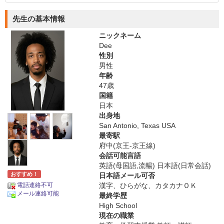
先生の基本情報
ニックネーム
Dee
性別
男性
年齢
47歳
国籍
日本
出身地
San Antonio, Texas USA
最寄駅
府中(京王-京王線)
会話可能言語
英語(母国語,流暢) 日本語(日常会話)
おすすめ！
日本語メール可否
電話連絡不可
漢字、ひらがな、カタカナＯＫ
メール連絡可能
最終学歴
High School
現在の職業