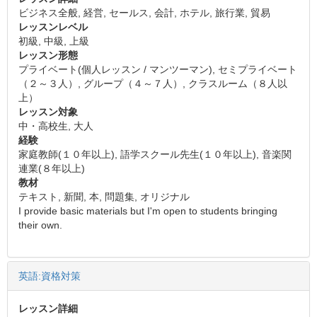
ビジネス全般, 経営, セールス, 会計, ホテル, 旅行業, 貿易
レッスンレベル
初級, 中級, 上級
レッスン形態
プライベート(個人レッスン / マンツーマン), セミプライベート
（２～３人）, グループ（４～７人）, クラスルーム（８人以
上）
レッスン対象
中・高校生, 大人
経験
家庭教師(１０年以上), 語学スクール先生(１０年以上), 音楽関
連業(８年以上)
教材
テキスト, 新聞, 本, 問題集, オリジナル
I provide basic materials but I'm open to students bringing
their own.
英語:資格対策
レッスン詳細