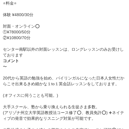
⭐️料金⭐️
体験 ¥4800/30分
対面・オンライン⭕️
①¥78000/50分
②¥10800/70分
センター南駅以外の対面レッスンは、ロングレッスンのみお受けし
ております
コメント
〜
20代から英語の勉強を始め、バイリンガルになった日本人女性だか
らこそ出来るきめ細かな１to１英会話レッスンをしております。
(オフィスに伺うことも可能。)
大手スクール、塾から乗り換えられる生徒さま多数。
(アリゾナ州立大学英語教授法コース修了⭕️、教員免許⭕️) ➕ネイテ
ィブの発音で効果的なリスニング対策が可能です。