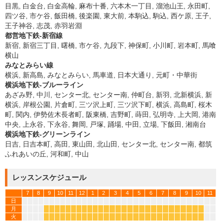
目黒, 白金台, 白金高輪, 麻布十番, 六本木一丁目, 溜池山王, 永田町,
四ツ谷, 市ケ谷, 飯田橋, 後楽園, 東大前, 本駒込, 駒込, 西ケ原, 王子,
王子神谷, 志茂, 赤羽岩淵
都営地下鉄-新宿線
新宿, 新宿三丁目, 曙橋, 市ケ谷, 九段下, 神保町, 小川町, 岩本町, 馬喰
横山
みなとみらい線
横浜, 新高島, みなとみらい, 馬車道, 日本大通り, 元町・中華街
横浜地下鉄-ブルーライン
あざみ野, 中川, センター北, センター南, 仲町台, 新羽, 北新横浜, 新
横浜, 岸根公園, 片倉町, 三ツ沢上町, 三ツ沢下町, 横浜, 高島町, 桜木
町, 関内, 伊勢佐木長者町, 阪東橋, 吉野町, 蒔田, 弘明寺, 上大岡, 港南
中央, 上永谷, 下永谷, 舞岡, 戸塚, 踊場, 中田, 立場, 下飯田, 湘南台
横浜地下鉄-グリーンライン
日吉, 日吉本町, 高田, 東山田, 北山田, センター北, センター南, 都筑
ふれあいの丘, 河和町, 中山
レッスンスケジュール
7
8
9
10
11
12
1
2
3
4
5
6
7
8
9
10
11
日
月
*
*
*
*
*
*
*
*
*
*
*
*
*
*
*
*
*
*
*
*
*
*
*
*
*
*
*
*
火
*
*
*
*
*
*
*
*
*
*
*
*
*
*
*
*
*
*
*
*
*
*
*
*
*
*
*
*