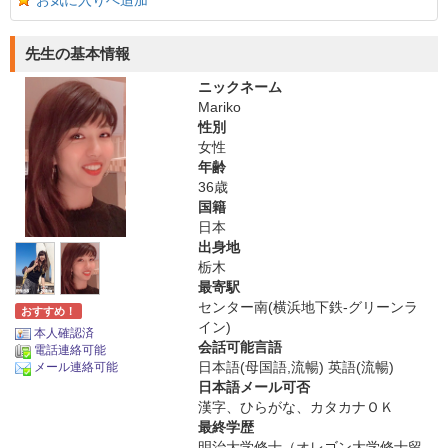
お気に入りへ追加
先生の基本情報
ニックネーム
Mariko
性別
女性
年齢
36歳
国籍
日本
出身地
栃木
最寄駅
センター南(横浜地下鉄-グリーンラ
おすすめ！
イン)
本人確認済
会話可能言語
電話連絡可能
日本語(母国語,流暢) 英語(流暢)
メール連絡可能
日本語メール可否
漢字、ひらがな、カタカナＯＫ
最終学歴
明治大学修士（オレゴン大学修士留