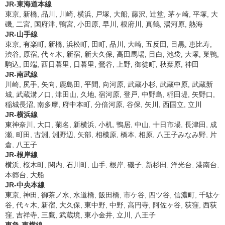
JR-東海道本線
東京, 新橋, 品川, 川崎, 横浜, 戸塚, 大船, 藤沢, 辻堂, 茅ヶ崎, 平塚, 大
磯, 二宮, 国府津, 鴨宮, 小田原, 早川, 根府川, 真鶴, 湯河原, 熱海
JR-山手線
東京, 有楽町, 新橋, 浜松町, 田町, 品川, 大崎, 五反田, 目黒, 恵比寿,
渋谷, 原宿, 代々木, 新宿, 新大久保, 高田馬場, 目白, 池袋, 大塚, 巣鴨,
駒込, 田端, 西日暮里, 日暮里, 鶯谷, 上野, 御徒町, 秋葉原, 神田
JR-南武線
川崎, 尻手, 矢向, 鹿島田, 平間, 向河原, 武蔵小杉, 武蔵中原, 武蔵新
城, 武蔵溝ノ口, 津田山, 久地, 宿河原, 登戸, 中野島, 稲田堤, 矢野口,
稲城長沼, 南多摩, 府中本町, 分倍河原, 谷保, 矢川, 西国立, 立川
JR-横浜線
東神奈川, 大口, 菊名, 新横浜, 小机, 鴨居, 中山, 十日市場, 長津田, 成
瀬, 町田, 古淵, 淵野辺, 矢部, 相模原, 橋本, 相原, 八王子みなみ野, 片
倉, 八王子
JR-根岸線
横浜, 桜木町, 関内, 石川町, 山手, 根岸, 磯子, 新杉田, 洋光台, 港南台,
本郷台, 大船
JR-中央本線
東京, 神田, 御茶ノ水, 水道橋, 飯田橋, 市ケ谷, 四ツ谷, 信濃町, 千駄ケ
谷, 代々木, 新宿, 大久保, 東中野, 中野, 高円寺, 阿佐ヶ谷, 荻窪, 西荻
窪, 吉祥寺, 三鷹, 武蔵境, 東小金井, 立川, 八王子