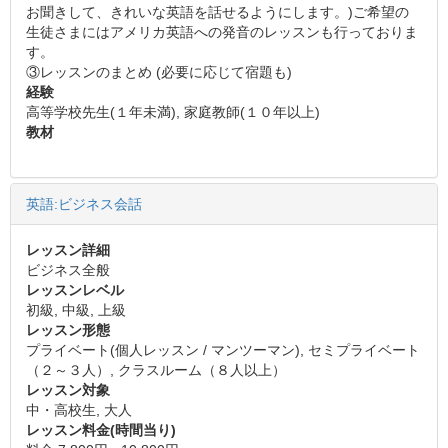
お聞きして、きれいな英語を話せるようにします。)ご希望の
生徒さまにはアメリカ英語への発音のレッスンも行っておりま
す。
③レッスンのまとめ (必要に応じて宿題も)
経験
高等学校先生(１年未満), 家庭教師(１０年以上)
教材
英語:ビジネス会話
レッスン詳細
ビジネス全般
レッスンレベル
初級, 中級, 上級
レッスン形態
プライベート(個人レッスン / マンツーマン), セミプライベート
（２～３人）, クラスルーム（８人以上）
レッスン対象
中・高校生, 大人
レッスン料金(時間当り)