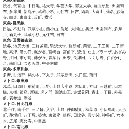
東急-東横線
渋谷, 代官山, 中目黒, 祐天寺, 学芸大学, 都立大学, 自由が丘, 田園調
布, 多摩川, 新丸子, 武蔵小杉, 元住吉, 日吉, 綱島, 大倉山, 菊名, 妙蓮
寺, 白楽, 東白楽, 反町, 横浜
東急-目黒線
目黒, 不動前, 武蔵小山, 西小山, 洗足, 大岡山, 奥沢, 田園調布, 多摩
川, 新丸子, 武蔵小杉, 元住吉, 日吉
東急-田園都市線
渋谷, 池尻大橋, 三軒茶屋, 駒沢大学, 桜新町, 用賀, 二子玉川, 二子新
地, 高津, 溝の口, 梶が谷, 宮崎台, 宮前平, 鷺沼, たまプラーザ, あざみ
野, 江田, 市が尾, 藤が丘, 青葉台, 田奈, 長津田, つくし野, すずかけ
台, 南町田, つきみ野, 中央林間
東急-多摩川線
多摩川, 沼部, 鵜の木, 下丸子, 武蔵新田, 矢口渡, 蒲田
メトロ-銀座線
浅草, 田原町, 稲荷町, 上野, 上野広小路, 末広町, 神田, 三越前, 日本
橋, 京橋, 銀座, 新橋, 虎ノ門, 溜池山王, 赤坂見附, 青山一丁目, 外苑
前, 表参道, 渋谷
メトロ-日比谷線
北千住, 南千住, 三ノ輪, 入谷, 上野, 仲御徒町, 秋葉原, 小伝馬町, 人形
町, 茅場町, 八丁堀, 築地, 東銀座, 銀座, 日比谷, 霞ケ関, 神谷町, 六本
木, 広尾, 恵比寿, 中目黒
メトロ-南北線