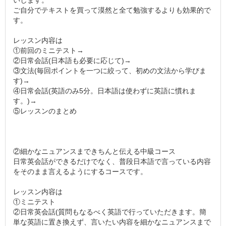
いします。
ご自分でテキストを買って漠然と全て勉強するよりも効果的で
す。
レッスン内容は
①前回のミニテスト→
②日常会話(日本語も必要に応じて)→
③文法(毎回ポイントを一つに絞って、初めの文法から学びま
す)→
④日常会話(英語のみ5分。日本語は使わずに英語に慣れま
す。)→
⑤レッスンのまとめ
②細かなニュアンスまできちんと伝える中級コース
日常英会話ができるだけでなく、普段日本語で言っている内容
をそのまま言えるようにするコースです。
レッスン内容は
①ミニテスト
②日常英会話(質問もなるべく英語で行っていただきます。簡
単な英語に置き換えず、言いたい内容を細かなニュアンスまで