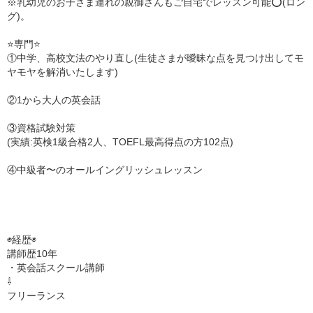
※乳幼児のお子さま連れの親御さんもご自宅でレッスン可能⭕️(ロン
グ)。
⭐️専門⭐️
①中学、高校文法のやり直し(生徒さまが曖昧な点を見つけ出してモ
ヤモヤを解消いたします)
②1から大人の英会話
③資格試験対策
(実績:英検1級合格2人、TOEFL最高得点の方102点)
④中級者〜のオールイングリッシュレッスン
◉経歴◉
講師歴10年
・英会話スクール講師
⇩
フリーランス