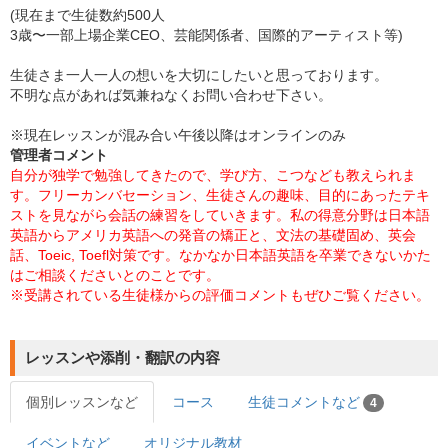
(現在まで生徒数約500人
3歳〜一部上場企業CEO、芸能関係者、国際的アーティスト等)
生徒さま一人一人の想いを大切にしたいと思っております。
不明な点があれば気兼ねなくお問い合わせ下さい。
※現在レッスンが混み合い午後以降はオンラインのみ
管理者コメント
自分が独学で勉強してきたので、学び方、こつなども教えられま
す。フリーカンバセーション、生徒さんの趣味、目的にあったテキ
ストを見ながら会話の練習をしていきます。私の得意分野は日本語
英語からアメリカ英語への発音の矯正と、文法の基礎固め、英会
話、Toeic, Toefl対策です。なかなか日本語英語を卒業できないかた
はご相談くださいとのことです。
※受講されている生徒様からの評価コメントもぜひご覧ください。
レッスンや添削・翻訳の内容
個別レッスンなど
コース
生徒コメントなど
4
イベントなど
オリジナル教材