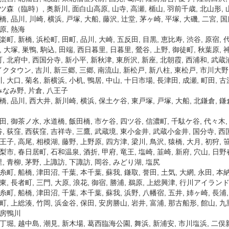
八ツ森（臨時）, 奥新川, 面白山高原, 山寺, 高瀬, 楯山, 羽前千歳, 北山形,
橋, 品川, 川崎, 横浜, 戸塚, 大船, 藤沢, 辻堂, 茅ヶ崎, 平塚, 大磯, 二宮, 
原, 熱海
楽町, 新橋, 浜松町, 田町, 品川, 大崎, 五反田, 目黒, 恵比寿, 渋谷, 原宿,
, 大塚, 巣鴨, 駒込, 田端, 西日暮里, 日暮里, 鶯谷, 上野, 御徒町, 秋葉原, 
 北府中, 西国分寺, 新小平, 新秋津, 東所沢, 新座, 北朝霞, 西浦和, 武蔵
クタウン, 吉川, 新三郷, 三郷, 南流山, 新松戸, 新八柱, 東松戸, 市川大野
 大口, 菊名, 新横浜, 小机, 鴨居, 中山, 十日市場, 長津田, 成瀬, 町田, 古
なみ野, 片倉, 八王子
橋, 品川, 西大井, 新川崎, 横浜, 保土ケ谷, 東戸塚, 戸塚, 大船, 北鎌倉, 鎌
田, 御茶ノ水, 水道橋, 飯田橋, 市ケ谷, 四ツ谷, 信濃町, 千駄ケ谷, 代々木, 
 荻窪, 西荻窪, 吉祥寺, 三鷹, 武蔵境, 東小金井, 武蔵小金井, 国分寺, 西国
王子, 高尾, 相模湖, 藤野, 上野原, 四方津, 梁川, 鳥沢, 猿橋, 大月, 初狩,
梨市, 春日居町, 石和温泉, 酒折, 甲府, 竜王, 塩崎, 韮崎, 新府, 穴山, 日野
 青柳, 茅野, 上諏訪, 下諏訪, 岡谷, みどり湖, 塩尻
糸町, 船橋, 津田沼, 千葉, 本千葉, 蘇我, 鎌取, 誉田, 土気, 大網, 永田, 本
東, 長者町, 三門, 大原, 浪花, 御宿, 勝浦, 鵜原, 上総興津, 行川アイラン
糸町, 船橋, 津田沼, 千葉, 本千葉, 蘇我, 浜野, 八幡宿, 五井, 姉ヶ崎, 長浦,
町, 上総湊, 竹岡, 浜金谷, 保田, 安房勝山, 岩井, 富浦, 那古船形, 館山, 九
安房鴨川
八丁堀, 越中島, 潮見, 新木場, 葛西臨海公園, 舞浜, 新浦安, 市川塩浜, 二俣