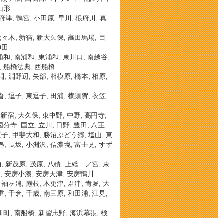
 山形
国府津, 鴨宮, 小田原, 早川, 根府川, 真
 代々木, 新宿, 新大久保, 高田馬場, 目
神田
浦和, 南浦和, 東浦和, 東川口, 南越谷,
, 船橋法典, 西船橋
淵, 淵野辺, 矢部, 相模原, 橋本, 相原,
倉, 逗子, 東逗子, 田浦, 横須賀, 衣笠,
新宿, 大久保, 東中野, 中野, 高円寺,
分寺, 国立, 立川, 日野, 豊田, 八王
 笹子, 甲斐大和, 勝沼ぶどう郷, 塩山, 東
春, 長坂, 小淵沢, 信濃境, 富士見, すず
納, 新茂原, 茂原, 八積, 上総一ノ宮, 東
ド, 安房小湊, 安房天津, 安房鴨川
 袖ヶ浦, 巌根, 木更津, 君津, 青堀, 大
重, 千倉, 千歳, 南三原, 和田浦, 江見,
新町, 南船橋, 新習志野, 海浜幕張, 検