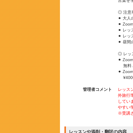
言葉を
◎ 注意
⚫︎ 大
⚫︎ Z
⚫︎ レ
⚫︎ 
⚫︎ 昼
◎ レッ
⚫︎ Z
無料 /
⚫︎ Z
¥4000
管理者コメント
レッス
外旅行
してい
やすい
※受講
レッスンや添削・翻訳の内容