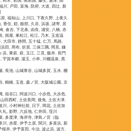
 和木, 岩国, 南岩国, 藤生, 通津, 由
福川, 戸田, 富海, 防府, 大道, 四辻, 新
関
 石原, 福知山, 上川口, 下夜久野, 上夜久
 香住, 鎧, 餘部, 久谷, 浜坂, 諸寄, 居
崎, 倉吉, 下北条, 由良, 浦安, 八橋, 赤
島, 揖屋, 東松江, 松江, 乃木, 玉造温
, 大田市, 静間, 五十猛, 仁万, 馬路,
西浜田, 周布, 折居, 三保三隅, 岡見, 鎌
浜, 東萩, 萩, 玉江, 三見, 飯井, 長門
, 宇賀本郷, 湯玉, 小串, 川棚温泉, 黒
陽, 長池, 山城青谷, 山城多賀, 玉水, 棚
谷, 鶴橋, 玉造, 森ノ宮, 大阪城公園, 京
三縄, 祖谷口, 阿波川口, 小歩危, 大歩危,
, 山田西町, 土佐長岡, 後免, 土佐大津,
 波川, 小村神社前, 日下, 岡花, 土佐加
久礼, 影野, 六反地, 仁井田, 窪川
岐塩屋, 多度津, 海岸寺, 津島ノ宮（臨
寒川, 赤星, 伊予土居, 関川, 多喜浜, 新
予桜井, 伊予富田, 今治, 波止浜, 波方,