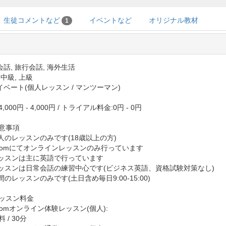
生徒コメントなど
イベントなど
オリジナル教材
1
話, 旅行会話, 海外生活
 中級, 上級
イベート(個人レッスン / マンツーマン)
,000円 - 4,000円
/
トライアル料金:0円 - 0円
注意事項
大人のレッスンのみです(18歳以上の方)
 Zoomにてオンラインレッスンのみ行っています
 レッスンは主に英語で行っています
 レッスンは日常会話の練習中心です(ビジネス英語、資格試験対策なし)
昼間のレッスンのみです(土日含め毎日9:00-15:00)
レッスン料金
Zoomオンライン体験レッスン(個人):
/ 30分