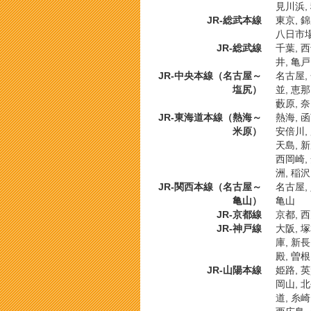
見川浜,
JR-総武本線
東京, 錦
八日市場,
JR-総武線
千葉, 西
井, 亀戸
JR-中央本線（名古屋～
名古屋, 
塩尻）
並, 恵那
藪原, 奈
JR-東海道本線（熱海～
熱海, 函
米原）
安倍川, 
天島, 新
西岡崎, 
洲, 稲沢
JR-関西本線（名古屋～
名古屋, 
亀山）
亀山
JR-京都線
京都, 西
JR-神戸線
大阪, 塚
庫, 新長
殿, 曽根
JR-山陽本線
姫路, 英
岡山, 北
道, 糸崎