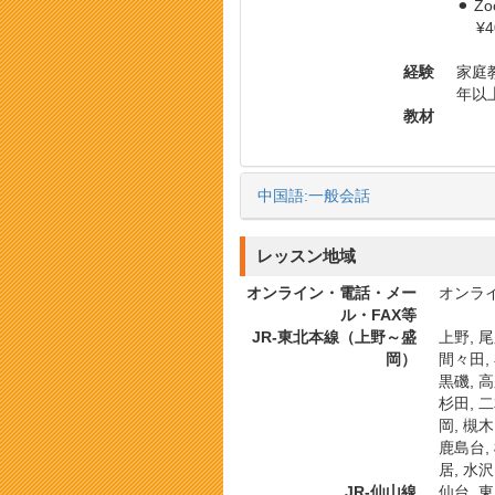
⚫︎ 
¥40
経験
家庭教
年以上
教材
中国語:一般会話
レッスン地域
オンライン・電話・メー
オンライ
ル・FAX等
JR-東北本線（上野～盛
上野, 尾
岡）
間々田, 
黒磯, 高
杉田, 二
岡, 槻木
鹿島台, 
居, 水沢
JR-仙山線
仙台, 