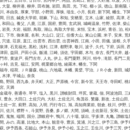
新井口, 五日市, 廿日市, 宮内串戸, 阿品, 宮島口, 前空, 大野浦, 玖波, 大竹,
, 大畠, 柳井港, 柳井, 田布施, 岩田, 島田, 光, 下松, 櫛ヶ浜, 徳山, 新南陽, 
川, 本由良, 厚東, 宇部, 小野田, 厚狭, 埴生, 小月, 長府, 新下関, 幡生, 下
岡, 日吉, 鍼灸大学前, 胡麻, 下山, 和知, 安栖里, 立木, 山家, 綾部, 高津,
, 和田山, 養父, 八鹿, 江原, 国府, 豊岡, 玄武洞, 城崎温泉, 竹野, 佐津, 柴山,
, 岩美, 大岩, 福部, 鳥取, 湖山, 鳥取大学前, 末恒, 宝木, 浜村, 青谷, 泊, 松
口, 下市, 御来屋, 名和, 大山口, 淀江, 伯耆大山, 東山公園, 米子, 安来, 荒
, 宍道, 荘原, 直江, 出雲市, 西出雲, 出雲神西, 江南, 小田, 田儀, 波根, 久手
泉津, 石見福光, 黒松, 浅利, 江津, 都野津, 敬川, 波子, 久代, 下府, 浜田, 
津田, 益田, 戸田小浜, 飯浦, 江崎, 須佐, 宇田郷, 木与, 奈古, 長門大井, 越ヶ
門市, 黄波戸, 長門古市, 人丸, 伊上, 長門粟野, 阿川, 特牛, 滝部, 長門二見
ヶ峠, 吉見, 福江, 安岡, 梶栗郷台地, 綾羅木, 幡生, 下関
福寺, 稲荷, ＪＲ藤森, 桃山, 六地蔵, 木幡, 黄檗, 宇治, ＪＲ小倉, 新田, 城
, 木津, 平城山, 奈良
島, 野田, 西九条, 弁天町, 大正, 芦原橋, 今宮, 新今宮, 天王寺, 寺田町, 桃
宮, 天満
金蔵寺, 善通寺, 琴平, 塩入, 黒川, 讃岐財田, 坪尻, 箸蔵, 佃, 阿波池田, 
 豊永, 大田口, 土佐穴内, 大杉, 土佐北川, 角茂谷, 繁藤, 新改, 土佐山田
土佐一宮, 薊野, 高知, 入明, 円行寺口, 旭, 高知商業前, 朝倉, 枝川, 伊野,
川, 佐川, 襟野々, 斗賀野, 吾桑, 多ノ郷, 大間, 須崎, 土佐新荘, 安和, 土佐
西, 鬼無, 端岡, 国分, 讃岐府中, 鴨川, 八十場, 坂出, 宇多津, 丸亀, 讃
間, みの, 高瀬, 比地大, 本山, 観音寺, 豊浜, 箕浦, 川之江, 伊予三島, 伊予
萩, 伊予西条, 石鎚山, 伊予氷見, 伊予小松, 玉之江, 壬生川, 伊予三芳, 伊