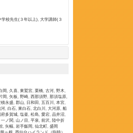
中学校先生(３年以上), 大学講師(３
白岡, 久喜, 東鷲宮, 栗橋, 古河, 野木,
 片岡, 矢板, 野崎, 西那須野, 那須塩原,
 安積永盛, 郡山, 日和田, 五百川, 本宮,
越河, 白石, 東白石, 北白川, 大河原, 船
 国府多賀城, 塩釜, 松島, 愛宕, 品井沼,
, 一ノ関, 山ノ目, 平泉, 前沢, 陸中折
館, 矢幅, 岩手飯岡, 仙北町, 盛岡
白沢, 熊ヶ根, 西仙台ハイランド（臨時）,