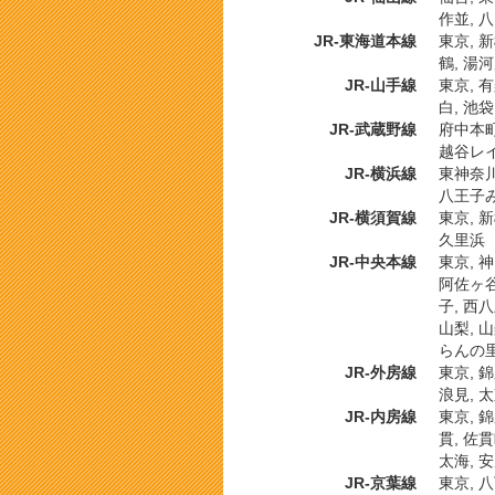
作並, 
JR-東海道本線
東京, 新
鶴, 湯河
JR-山手線
東京, 有
白, 池袋
JR-武蔵野線
府中本町,
越谷レイ
JR-横浜線
東神奈川,
八王子み
JR-横須賀線
東京, 新
久里浜
JR-中央本線
東京, 神
阿佐ヶ谷,
子, 西八
山梨, 山
らんの里,
JR-外房線
東京, 錦
浪見, 太
JR-内房線
東京, 錦
貫, 佐貫
太海, 
JR-京葉線
東京, 