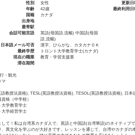
性別
女性
更新日
年齢
42歳
最終利用日
国籍
カナダ
出身地
最寄駅
会話可能言語
英語(母国語,流暢) 中国語(母国
語,流暢)
日本語メール可否
漢字、ひらがな、カタカナＯＫ
最終学歴
トロント大学教育学士(カナダ)
現在の職業
教育・学習支援業
滞在期間
旅行・観光
ラマ
(英語教授法資格), TESL(英語教授法資格), TESOL(英語教授法資格),
員資格（中学校）
ト大学教育学士
ト大学経営学士
まして！私は台湾系カナダ人で、英語と中国語(台湾華語)のネイティブで
り、異文化を学ぶのが大好きです。レッスンを通じて、台湾やカナダの