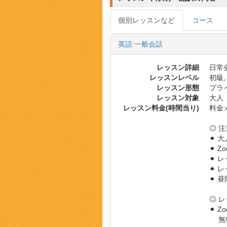
個別レッスンなど
コース
英語:一般会話
レッスン詳細
日常会
レッスンレベル
初級,
レッスン形態
プラ
レッスン対象
大人
レッスン料金(時間当り)
料金:4
◎ 
⚫︎ 
⚫︎
⚫︎
⚫︎
⚫︎ 
◎ 
⚫︎ 
無料 