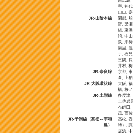
西広島, 
宇, 神代
山口, 嘉
JR-山陰本線
園部, 船
野, 梁瀬
組, 東浜
碕, 中山
泉, 来待
湯里, 温
手, 石見
三隅, 長
井村, 梅
JR-奈良線
京都, 東
倉, 上狛
JR-大阪環状線
大阪, 福
橋, 桜ノ
JR-土讃線
多度津, 
土佐岩原,
布師田, 
茂, 西佐
JR-予讃線（高松～宇和
高松, 香
島）
時）, 詫
居浜, 中