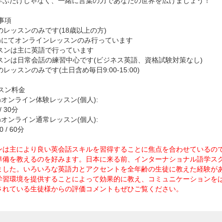
学ぶだけじゃなく、一緒に言葉の力であなたの世界を広げましょう！
事項
人のレッスンのみです(18歳以上の方)
oomにてオンラインレッスンのみ行っています
ッスンは主に英語で行っています
レッスンは日常会話の練習中心です(ビジネス英語、資格試験対策なし)
間のレッスンのみです(土日含め毎日9:00-15:00)
スン料金
oomオンライン体験レッスン(個人):
 30分
oomオンライン通常レッスン(個人):
 / 60分
ンは主により良い英会話スキルを習得することに焦点を合わせているの
準備を教えるのを好みます。日本に来る前、インターナショナル語学ス
ました。いろいろな英語力とアクセントを全年齢の生徒に教えた経験が
学習環境を提供することによって効果的に教え、コミュニケーションを
されている生徒様からの評価コメントもぜひご覧ください。