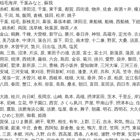
 稲毛海岸, 千葉みなと, 蘇我
糸町, 船橋, 津田沼, 千葉, 東千葉, 都賀, 四街道, 物井, 佐倉, 南酒々井, 榎戸
 干潟, 旭, 飯岡, 倉橋, 猿田, 松岸, 銚子
千葉, 稲毛, 新検見川, 幕張, 幕張本郷, 津田沼, 東船橋, 船橋, 西船橋, 下総
, 錦糸町, 両国, 浅草橋, 秋葉原, 御茶ノ水
金山, 鶴舞, 千種, 大曽根, 新守山, 勝川, 春日井, 神領, 高蔵寺, 定光寺, 古
, 美乃坂本, 中津川, 落合川, 坂下, 田立, 南木曽, 十二兼, 野尻, 大桑, 須原
良井, 木曽平沢, 贄川, 日出塩, 洗馬, 塩尻
南, 三島, 沼津, 片浜, 原, 東田子の浦, 吉原, 富士, 富士川, 新蒲原, 蒲原, 由
用宗, 焼津, 西焼津, 藤枝, 六合, 島田, 金谷, 菊川, 掛川, 愛野, 袋井, 磐田,
居町, 鷲津, 新所原, 二川, 豊橋, 西小坂井, 愛知御津, 三河大塚, 三河三谷, 
安城, 三河安城, 東刈谷, 野田新町, 刈谷, 逢妻, 大府, 共和, 大高, 笠寺, 熱
, 尾張一宮, 木曽川, 岐阜, 西岐阜, 穂積, 大垣, 垂井, 関ヶ原, 柏原, 近江長
八田, 春田, 蟹江, 永和, 弥富, 長島, 桑名, 朝日, 富田, 富田浜, 四日市, 
大路, 桂川, 向日町, 長岡京, 山崎, 島本, 高槻, 摂津富田, 茨木, 千里丘, 岸
本, 尼崎, 立花, 甲子園口, 西宮, さくら夙川, 芦屋, 甲南山手, 摂津本山, 住吉
田, 鷹取, 須磨海浜公園, 須磨, 塩屋, 垂水, 舞子, 朝霧, 明石, 西明石, 大久
, ひめじ別所, 御着, 姫路
賀保, はりま勝原, 網干, 竜野, 相生, 有年, 上郡, 三石, 吉永, 和気, 熊山, 
長瀬, 庭瀬, 中庄, 倉敷, 西阿知, 新倉敷, 金光, 鴨方, 里庄, 笠岡, 大門, 東
, 三原, 本郷, 河内, 入野, 白市, 西高屋, 西条, 八本松, 瀬野, 中野東, 安芸