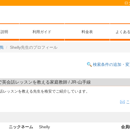
ロ
ス説明
利用ガイド
料金表
よくあ
鴨
Shelly先生のプロフィール
検索条件の追加・変
自宅で英会話レッスンを教える家庭教師 / JR-山手線
会話レッスンを教える先生を格安でご紹介しています。
こ
ニックネーム
Shelly
会員