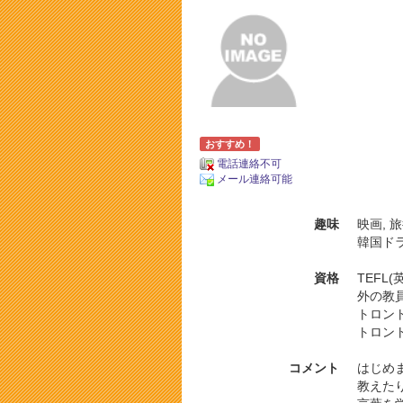
おすすめ！
電話連絡不可
メール連絡可能
趣味
映画, 
韓国ド
資格
TEFL
外の教
トロン
トロン
コメント
はじめ
教えた