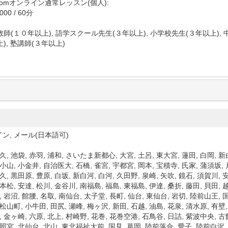
Zoomオンライン通常レッスン(個人):
00 / 60分
師(１０年以上), 語学スクール先生(３年以上), 小学校先生(３年以上), 
), 塾講師(３年以上)
ン, メール(日本語可)
久, 池袋, 赤羽, 浦和, さいたま新都心, 大宮, 土呂, 東大宮, 蓮田, 白岡, 新
小山, 小金井, 自治医大, 石橋, 雀宮, 宇都宮, 岡本, 宝積寺, 氏家, 蒲須坂,
久, 黒田原, 豊原, 白坂, 新白河, 白河, 久田野, 泉崎, 矢吹, 鏡石, 須賀川,
本松, 安達, 松川, 金谷川, 南福島, 福島, 東福島, 伊達, 桑折, 藤田, 貝田, 
, 岩沼, 館腰, 名取, 南仙台, 太子堂, 長町, 仙台, 東仙台, 岩切, 陸前山王,
松山町, 小牛田, 田尻, 瀬峰, 梅ヶ沢, 新田, 石越, 油島, 花泉, 清水原, 有壁
, 金ヶ崎, 六原, 北上, 村崎野, 花巻, 花巻空港, 石鳥谷, 日詰, 紫波中央, 古
東照宮, 北仙台, 北山, 東北福祉大前, 国見, 葛岡, 陸前落合, 愛子, 陸前