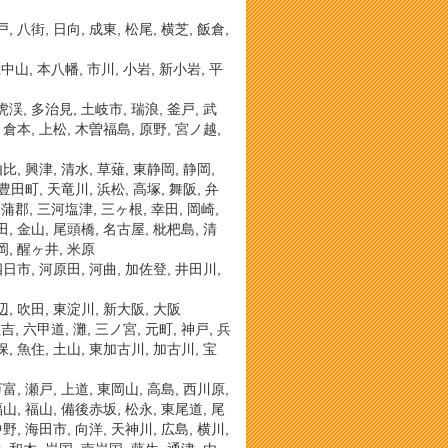
, 八街, 日向, 成東, 松尾, 横芝, 飯倉,
中山, 本八幡, 市川, 小岩, 新小岩, 平
虎渓, 多治見, 土岐市, 瑞浪, 釜戸, 武
, 倉本, 上松, 木曽福島, 原野, 宮ノ越,
比, 興津, 清水, 草薙, 東静岡, 静岡,
 豊田町, 天竜川, 浜松, 高塚, 舞阪, 弁
蒲郡, 三河塩津, 三ヶ根, 幸田, 岡崎,
田, 金山, 尾頭橋, 名古屋, 枇杷島, 清
岡, 醒ヶ井, 米原
南四日市, 河原田, 河曲, 加佐登, 井田川,
辺, 吹田, 東淀川, 新大阪, 大阪
, 六甲道, 灘, 三ノ宮, 元町, 神戸, 兵
保, 魚住, 土山, 東加古川, 加古川, 宝
万富, 瀬戸, 上道, 東岡山, 高島, 西川原,
福山, 福山, 備後赤坂, 松永, 東尾道, 尾
中野, 海田市, 向洋, 天神川, 広島, 横川,