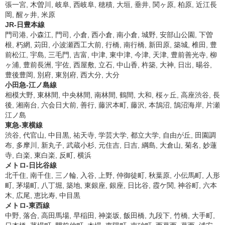
張一宮, 木曽川, 岐阜, 西岐阜, 穂積, 大垣, 垂井, 関ヶ原, 柏原, 近江長
岡, 醒ヶ井, 米原
JR-日豊本線
門司港, 小森江, 門司, 小倉, 西小倉, 南小倉, 城野, 安部山公園, 下曽
根, 朽網, 苅田, 小波瀬西工大前, 行橋, 南行橋, 新田原, 築城, 椎田, 豊
前松江, 宇島, 三毛門, 吉富, 中津, 東中津, 今津, 天津, 豊前善光寺, 柳
ヶ浦, 豊前長洲, 宇佐, 西屋敷, 立石, 中山香, 杵築, 大神, 日出, 暘谷,
豊後豊岡, 別府, 東別府, 西大分, 大分
小田急-江ノ島線
相模大野, 東林間, 中央林間, 南林間, 鶴間, 大和, 桜ヶ丘, 高座渋谷, 長
後, 湘南台, 六会日大前, 善行, 藤沢本町, 藤沢, 本鵠沼, 鵠沼海岸, 片瀬
江ノ島
東急-東横線
渋谷, 代官山, 中目黒, 祐天寺, 学芸大学, 都立大学, 自由が丘, 田園調
布, 多摩川, 新丸子, 武蔵小杉, 元住吉, 日吉, 綱島, 大倉山, 菊名, 妙蓮
寺, 白楽, 東白楽, 反町, 横浜
メトロ-日比谷線
北千住, 南千住, 三ノ輪, 入谷, 上野, 仲御徒町, 秋葉原, 小伝馬町, 人形
町, 茅場町, 八丁堀, 築地, 東銀座, 銀座, 日比谷, 霞ケ関, 神谷町, 六本
木, 広尾, 恵比寿, 中目黒
メトロ-東西線
中野, 落合, 高田馬場, 早稲田, 神楽坂, 飯田橋, 九段下, 竹橋, 大手町,