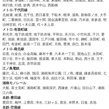
日本橋, 茅場町, 門前仲町, 木場, 東陽町, 南砂町, 西葛西, 葛西, 浦安,
南行徳, 行徳, 妙典, 原木中山, 西船橋
メトロ-千代田線
北綾瀬, 綾瀬, 北千住, 西日暮里, 千駄木, 根津, 湯島, 新御茶ノ水, 大手
町, 二重橋前, 日比谷, 霞ケ関, 国会議事堂前, 赤坂, 乃木坂, 表参道, 明
治神宮前, 代々木公園, 代々木上原
メトロ-有楽町線
和光市, 地下鉄成増, 地下鉄赤塚, 平和台, 氷川台, 小竹向原, 千川, 要
町, 池袋, 東池袋, 護国寺, 江戸川橋, 飯田橋, 市ケ谷, 麹町, 永田町, 桜
田門, 有楽町, 銀座一丁目, 新富町, 月島, 豊洲, 辰巳, 新木場
メトロ-南北線
目黒, 白金台, 白金高輪, 麻布十番, 六本木一丁目, 溜池山王, 永田町,
四ツ谷, 市ケ谷, 飯田橋, 後楽園, 東大前, 本駒込, 駒込, 西ケ原, 王子,
王子神谷, 志茂, 赤羽岩淵
江ノ島電鉄
藤沢, 石上, 柳小路, 鵠沼, 湘南海岸公園, 江ノ島, 腰越, 鎌倉高校前, 七
里ケ浜, 稲村ケ崎, 極楽寺, 長谷, 由比ケ浜, 和田塚, 鎌倉
湘南モノレール
大船, 富士見町, 湘南町屋, 湘南深沢, 西鎌倉, 片瀬山, 目白山下, 湘南
江の島
名鉄-豊田線
豊田市, 梅坪, 上豊田, 浄水, 三好ヶ丘, 黒笹, 米野木, 日進, 赤池
名鉄-空港線