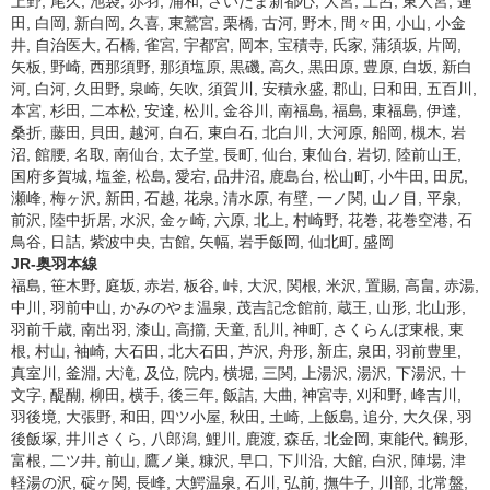
上野, 尾久, 池袋, 赤羽, 浦和, さいたま新都心, 大宮, 土呂, 東大宮, 蓮
田, 白岡, 新白岡, 久喜, 東鷲宮, 栗橋, 古河, 野木, 間々田, 小山, 小金
井, 自治医大, 石橋, 雀宮, 宇都宮, 岡本, 宝積寺, 氏家, 蒲須坂, 片岡,
矢板, 野崎, 西那須野, 那須塩原, 黒磯, 高久, 黒田原, 豊原, 白坂, 新白
河, 白河, 久田野, 泉崎, 矢吹, 須賀川, 安積永盛, 郡山, 日和田, 五百川,
本宮, 杉田, 二本松, 安達, 松川, 金谷川, 南福島, 福島, 東福島, 伊達,
桑折, 藤田, 貝田, 越河, 白石, 東白石, 北白川, 大河原, 船岡, 槻木, 岩
沼, 館腰, 名取, 南仙台, 太子堂, 長町, 仙台, 東仙台, 岩切, 陸前山王,
国府多賀城, 塩釜, 松島, 愛宕, 品井沼, 鹿島台, 松山町, 小牛田, 田尻,
瀬峰, 梅ヶ沢, 新田, 石越, 花泉, 清水原, 有壁, 一ノ関, 山ノ目, 平泉,
前沢, 陸中折居, 水沢, 金ヶ崎, 六原, 北上, 村崎野, 花巻, 花巻空港, 石
鳥谷, 日詰, 紫波中央, 古館, 矢幅, 岩手飯岡, 仙北町, 盛岡
JR-奥羽本線
福島, 笹木野, 庭坂, 赤岩, 板谷, 峠, 大沢, 関根, 米沢, 置賜, 高畠, 赤湯,
中川, 羽前中山, かみのやま温泉, 茂吉記念館前, 蔵王, 山形, 北山形,
羽前千歳, 南出羽, 漆山, 高擶, 天童, 乱川, 神町, さくらんぼ東根, 東
根, 村山, 袖崎, 大石田, 北大石田, 芦沢, 舟形, 新庄, 泉田, 羽前豊里,
真室川, 釜淵, 大滝, 及位, 院内, 横堀, 三関, 上湯沢, 湯沢, 下湯沢, 十
文字, 醍醐, 柳田, 横手, 後三年, 飯詰, 大曲, 神宮寺, 刈和野, 峰吉川,
羽後境, 大張野, 和田, 四ツ小屋, 秋田, 土崎, 上飯島, 追分, 大久保, 羽
後飯塚, 井川さくら, 八郎潟, 鯉川, 鹿渡, 森岳, 北金岡, 東能代, 鶴形,
富根, 二ツ井, 前山, 鷹ノ巣, 糠沢, 早口, 下川沿, 大館, 白沢, 陣場, 津
軽湯の沢, 碇ヶ関, 長峰, 大鰐温泉, 石川, 弘前, 撫牛子, 川部, 北常盤,