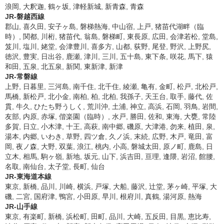
浪岡, 大釈迦, 鶴ヶ坂, 津軽新城, 新青森, 青森
JR-磐越西線
郡山, 喜久田, 安子ヶ島, 磐梯熱海, 中山宿, 上戸, 猪苗代湖畔（臨
時）, 関都, 川桁, 猪苗代, 翁島, 磐梯町, 東長原, 広田, 会津若松, 堂島,
笈川, 塩川, 姥堂, 会津豊川, 喜多方, 山都, 荻野, 尾登, 野沢, 上野尻,
徳沢, 豊実, 日出谷, 鹿瀬, 津川, 三川, 五十島, 東下条, 咲花, 馬下, 猿
和田, 五泉, 北五泉, 新関, 東新津, 新津
JR-常磐線
上野, 日暮里, 三河島, 南千住, 北千住, 綾瀬, 亀有, 金町, 松戸, 北松戸,
馬橋, 新松戸, 北小金, 南柏, 柏, 北柏, 我孫子, 天王台, 取手, 藤代, 佐
貫, 牛久, ひたち野うしく, 荒川沖, 土浦, 神立, 高浜, 石岡, 羽鳥, 岩間,
友部, 内原, 赤塚, 偕楽園（臨時）, 水戸, 勝田, 佐和, 東海, 大甕, 常陸
多賀, 日立, 小木津, 十王, 高萩, 南中郷, 磯原, 大津港, 勿来, 植田, 泉,
湯本, 内郷, いわき, 草野, 四ツ倉, 久ノ浜, 末続, 広野, 木戸, 竜田, 富
岡, 夜ノ森, 大野, 双葉, 浪江, 桃内, 小高, 磐城太田, 原ノ町, 鹿島, 日
立木, 相馬, 駒ヶ嶺, 新地, 坂元, 山下, 浜吉田, 亘理, 逢隈, 岩沼, 館腰,
名取, 南仙台, 太子堂, 長町, 仙台
JR-東海道本線
東京, 新橋, 品川, 川崎, 横浜, 戸塚, 大船, 藤沢, 辻堂, 茅ヶ崎, 平塚, 大
磯, 二宮, 国府津, 鴨宮, 小田原, 早川, 根府川, 真鶴, 湯河原, 熱海
JR-山手線
東京, 有楽町, 新橋, 浜松町, 田町, 品川, 大崎, 五反田, 目黒, 恵比寿,