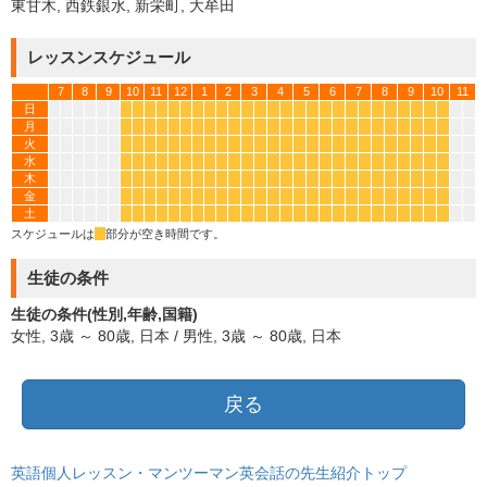
東甘木, 西鉄銀水, 新栄町, 大牟田
レッスンスケジュール
7
8
9
10
11
12
1
2
3
4
5
6
7
8
9
10
11
日
*
*
*
*
*
*
*
*
*
*
*
*
*
*
*
*
*
*
*
*
*
*
*
*
*
*
月
*
*
*
*
*
*
*
*
*
*
*
*
*
*
*
*
*
*
*
*
*
*
*
*
*
*
火
*
*
*
*
*
*
*
*
*
*
*
*
*
*
*
*
*
*
*
*
*
*
*
*
*
*
水
*
*
*
*
*
*
*
*
*
*
*
*
*
*
*
*
*
*
*
*
*
*
*
*
*
*
木
*
*
*
*
*
*
*
*
*
*
*
*
*
*
*
*
*
*
*
*
*
*
*
*
*
*
金
*
*
*
*
*
*
*
*
*
*
*
*
*
*
*
*
*
*
*
*
*
*
*
*
*
*
土
*
*
*
*
*
*
*
*
*
*
*
*
*
*
*
*
*
*
*
*
*
*
*
*
*
*
スケジュールは
*
部分が空き時間です。
生徒の条件
生徒の条件(性別,年齢,国籍)
女性, 3歳 ～ 80歳, 日本 / 男性, 3歳 ～ 80歳, 日本
戻る
英語個人レッスン・マンツーマン英会話の先生紹介トップ