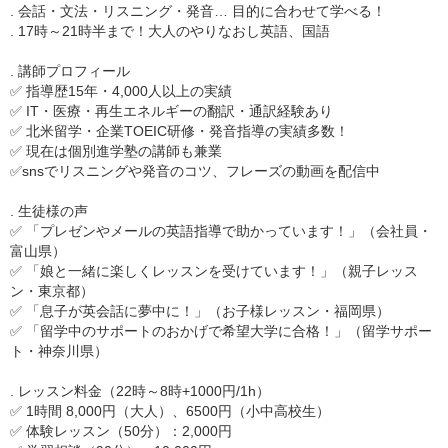
. 会話・文法・リスニング・発音… 目的に合わせて学べる！
. 17時～21時半まで！大人のやりなおし英語、国語
. 講師プロフィール
✅ 指導歴15年・4,000人以上の実績
✅ IT・医療・再生エネルギーの翻訳・通訳経験あり
✅ 北米留学・企業TOEIC研修・発音指導の実績多数！
✅ 現在は個別進学塾の講師も兼業
✅snsでリスニングや発音のコツ、フレーズの動画を配信中
.️ 生徒様の声
✅ 「プレゼンやメールの英語指導で助かっています！」（会社員・
富山県）
✅ 「娘と一緒に楽しくレッスンを受けています！」（親子レッス
ン・東京都）
✅ 「息子が英会話に夢中に！」（お子様レッスン・福岡県）
✅ 「留学中のサポートのおかげで希望大学に合格！」（留学サポー
ト・神奈川県）
. レッスン料金（22時～8時+1000円/1h）
✅ 1時間 8,000円（大人）、6500円（小中高校生）
✅ 体験レッスン（50分）：2,000円