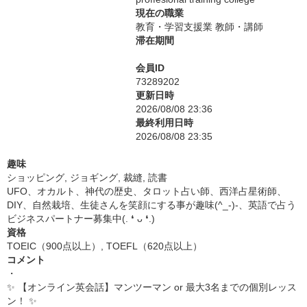
現在の職業
教育・学習支援業 教師・講師
滞在期間
会員ID
73289202
更新日時
2026/08/08 23:36
最終利用日時
2026/08/08 23:35
趣味
ショッピング, ジョギング, 裁縫, 読書
UFO、オカルト、神代の歴史、タロット占い師、西洋占星術師、
DIY、自然栽培、生徒さんを笑顔にする事が趣味(^_-)-、英語で占う
ビジネスパートナー募集中(⁠.⁠ ⁠❛⁠ ⁠ᴗ⁠ ⁠❛⁠.⁠)
資格
TOEIC（900点以上）, TOEFL（620点以上）
コメント
・
✨ 【オンライン英会話】マンツーマン or 最大3名までの個別レッス
ン！ ✨