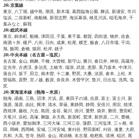
JR-京葉線
東京, 八丁堀, 越中島, 潮見, 新木場, 葛西臨海公園, 舞浜, 新浦安, 市川
塩浜, 二俣新町, 南船橋, 新習志野, 海浜幕張, 検見川浜, 稲毛海岸, 千
葉みなと, 蘇我
JR-総武本線
東京, 錦糸町, 船橋, 津田沼, 千葉, 東千葉, 都賀, 四街道, 物井, 佐倉,
南酒々井, 榎戸, 八街, 日向, 成東, 松尾, 横芝, 飯倉, 八日市場, 干潟,
旭, 飯岡, 倉橋, 猿田, 松岸, 銚子
JR-中央本線（名古屋～塩尻）
名古屋, 金山, 鶴舞, 千種, 大曽根, 新守山, 勝川, 春日井, 神領, 高蔵寺,
定光寺, 古虎渓, 多治見, 土岐市, 瑞浪, 武並, 恵那, 美乃坂本, 中津川,
落合川, 坂下, 田立, 南木曽, 十二兼, 野尻, 大桑, 須原, 倉本, 上松, 木
曽福島, 原野, 宮ノ越, 藪原, 奈良井, 木曽平沢, 贄川, 日出塩, 洗馬, 塩
尻
JR-東海道本線（熱海～米原）
熱海, 函南, 三島, 沼津, 片浜, 原, 東田子の浦, 吉原, 富士, 富士川, 新
蒲原, 蒲原, 由比, 興津, 清水, 草薙, 東静岡, 静岡, 安倍川, 用宗, 焼津,
西焼津, 藤枝, 六合, 島田, 金谷, 菊川, 掛川, 愛野, 袋井, 磐田, 豊田町,
天竜川, 浜松, 高塚, 舞阪, 弁天島, 新居町, 鷲津, 新所原, 二川, 豊橋,
西小坂井, 愛知御津, 三河大塚, 三河三谷, 蒲郡, 三河塩津, 三ヶ根, 幸
田, 岡崎, 西岡崎, 安城, 三河安城, 東刈谷, 野田新町, 刈谷, 逢妻, 大府,
共和, 大高, 笠寺, 熱田, 金山, 尾頭橋, 名古屋, 枇杷島, 清洲, 稲沢, 尾