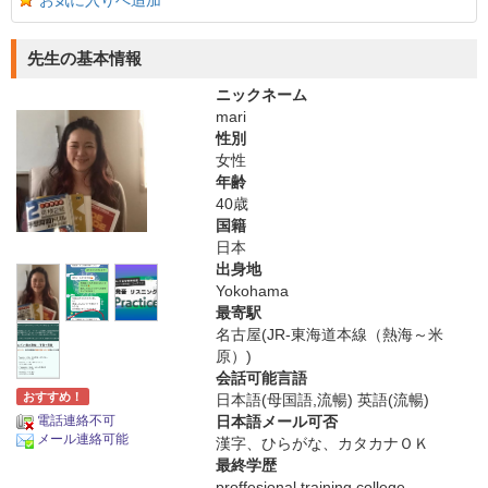
お気に入りへ追加
先生の基本情報
ニックネーム
mari
性別
女性
年齢
40歳
国籍
日本
出身地
Yokohama
最寄駅
名古屋(JR-東海道本線（熱海～米
原）)
会話可能言語
おすすめ！
日本語(母国語,流暢) 英語(流暢)
電話連絡不可
日本語メール可否
メール連絡可能
漢字、ひらがな、カタカナＯＫ
最終学歴
proffesional training college