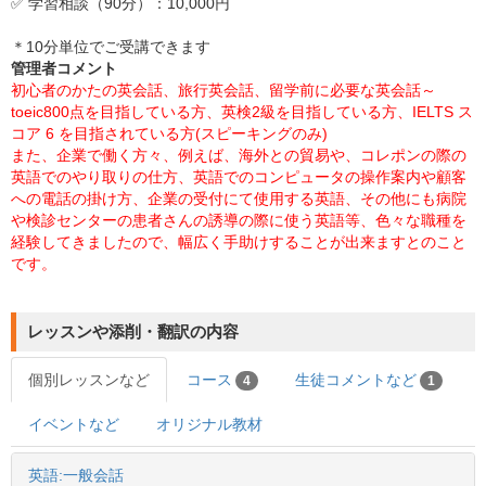
✅ 学習相談（90分）：10,000円
＊10分単位でご受講できます
管理者コメント
初心者のかたの英会話、旅行英会話、留学前に必要な英会話～
toeic800点を目指している方、英検2級を目指している方、IELTS ス
コア 6 を目指されている方(スピーキングのみ)
また、企業で働く方々、例えば、海外との貿易や、コレポンの際の
英語でのやり取りの仕方、英語でのコンピュータの操作案内や顧客
への電話の掛け方、企業の受付にて使用する英語、その他にも病院
や検診センターの患者さんの誘導の際に使う英語等、色々な職種を
経験してきましたので、幅広く手助けすることが出来ますとのこと
です。
レッスンや添削・翻訳の内容
個別レッスンなど
コース
生徒コメントなど
4
1
イベントなど
オリジナル教材
英語:一般会話