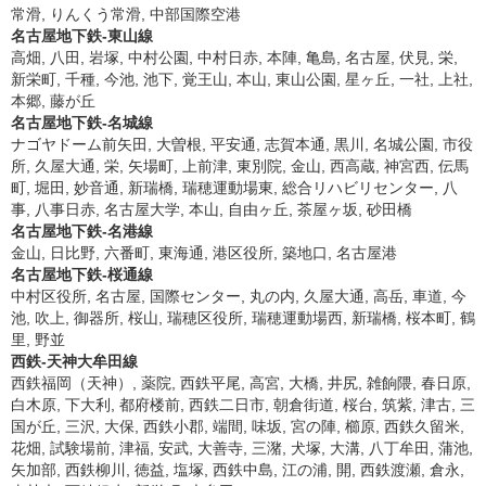
常滑, りんくう常滑, 中部国際空港
名古屋地下鉄-東山線
高畑, 八田, 岩塚, 中村公園, 中村日赤, 本陣, 亀島, 名古屋, 伏見, 栄,
新栄町, 千種, 今池, 池下, 覚王山, 本山, 東山公園, 星ヶ丘, 一社, 上社,
本郷, 藤が丘
名古屋地下鉄-名城線
ナゴヤドーム前矢田, 大曽根, 平安通, 志賀本通, 黒川, 名城公園, 市役
所, 久屋大通, 栄, 矢場町, 上前津, 東別院, 金山, 西高蔵, 神宮西, 伝馬
町, 堀田, 妙音通, 新瑞橋, 瑞穂運動場東, 総合リハビリセンター, 八
事, 八事日赤, 名古屋大学, 本山, 自由ヶ丘, 茶屋ヶ坂, 砂田橋
名古屋地下鉄-名港線
金山, 日比野, 六番町, 東海通, 港区役所, 築地口, 名古屋港
名古屋地下鉄-桜通線
中村区役所, 名古屋, 国際センター, 丸の内, 久屋大通, 高岳, 車道, 今
池, 吹上, 御器所, 桜山, 瑞穂区役所, 瑞穂運動場西, 新瑞橋, 桜本町, 鶴
里, 野並
西鉄-天神大牟田線
西鉄福岡（天神）, 薬院, 西鉄平尾, 高宮, 大橋, 井尻, 雑餉隈, 春日原,
白木原, 下大利, 都府楼前, 西鉄二日市, 朝倉街道, 桜台, 筑紫, 津古, 三
国が丘, 三沢, 大保, 西鉄小郡, 端間, 味坂, 宮の陣, 櫛原, 西鉄久留米,
花畑, 試験場前, 津福, 安武, 大善寺, 三潴, 犬塚, 大溝, 八丁牟田, 蒲池,
矢加部, 西鉄柳川, 徳益, 塩塚, 西鉄中島, 江の浦, 開, 西鉄渡瀬, 倉永,