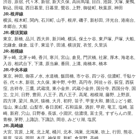
渋谷, 原宿, 代々木, 新宿, 新大久保, 高田馬場, 目白, 池袋, 大塚, 巣鴨,
駒込, 田端, 西日暮里, 日暮里, 鶯谷, 上野, 御徒町, 秋葉原, 神田
JR-根岸線
横浜, 桜木町, 関内, 石川町, 山手, 根岸, 磯子, 新杉田, 洋光台, 港南台,
本郷台, 大船
JR-横須賀線
東京, 新橋, 品川, 西大井, 新川崎, 横浜, 保土ケ谷, 東戸塚, 戸塚, 大船,
北鎌倉, 鎌倉, 逗子, 東逗子, 田浦, 横須賀, 衣笠, 久里浜
JR-相模線
茅ヶ崎, 北茅ヶ崎, 香川, 寒川, 宮山, 倉見, 門沢橋, 社家, 厚木, 海老名,
入谷, 相武台下, 下溝, 原当麻, 番田, 上溝, 南橋本, 橋本
JR-中央本線
東京, 神田, 御茶ノ水, 水道橋, 飯田橋, 市ケ谷, 四ツ谷, 信濃町, 千駄ケ
谷, 代々木, 新宿, 大久保, 東中野, 中野, 高円寺, 阿佐ヶ谷, 荻窪, 西荻
窪, 吉祥寺, 三鷹, 武蔵境, 東小金井, 武蔵小金井, 国分寺, 西国分寺, 国
立, 立川, 日野, 豊田, 八王子, 西八王子, 高尾, 相模湖, 藤野, 上野原,
四方津, 梁川, 鳥沢, 猿橋, 大月, 初狩, 笹子, 甲斐大和, 勝沼ぶどう郷,
塩山, 東山梨, 山梨市, 春日居町, 石和温泉, 酒折, 甲府, 竜王, 塩崎, 韮
崎, 新府, 穴山, 日野春, 長坂, 小淵沢, 信濃境, 富士見, すずらんの里,
青柳, 茅野, 上諏訪, 下諏訪, 岡谷, みどり湖, 塩尻
JR-高崎線
大宮, 宮原, 上尾, 北上尾, 桶川, 北本, 鴻巣, 北鴻巣, 吹上, 行田, 熊谷,
籠原, 深谷, 岡部, 本庄, 神保原, 新町, 倉賀野, 高崎