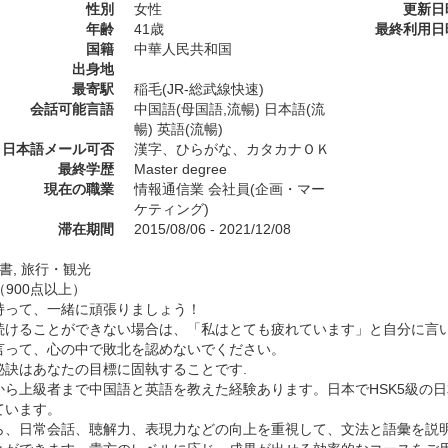
性別
女性
更新日
年齢
41歳
最終利用日
国籍
中華人民共和国
出身地
最寄駅
稲毛(JR-総武線快速)
会話可能言語
中国語(母国語,流暢) 日本語(流
暢) 英語(流暢)
日本語メール可否
漢字、ひらがな、カタカナＯＫ
最終学歴
Master degree
現在の職業
情報通信業 会社員(企画・マー
ケティング)
滞在期間
2015/08/06 - 2021/12/08
読書, 旅行・観光
C（900点以上）
持って、一緒に頑張りましょう！
続けることができない場合は、「私はとても疲れています」と自分に言
言って、心の中で敗北を認めないでください。
秘訣はあなたの目標に固執することです.
から上級者まで中国語と英語を教えた経験あります。日本でHSK5級の
ています。
ら、日常会話、聴解力、表現力などの向上を重視して、文法と語彙を説