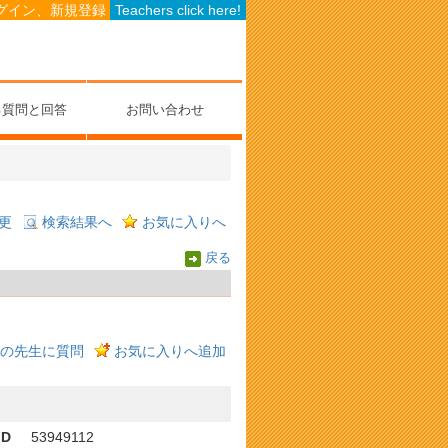
グイン、新規登録
Teachers click here!
る質問と回答
お問い合わせ
更
検索結果へ
お気に入りへ
戻る
の先生に質問
お気に入りへ追加
ID
53949112