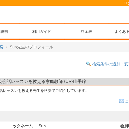
ロ
ス説明
利用ガイド
料金表
よくあ
袋
Sun先生のプロフィール
検索条件の追加・変
英会話レッスンを教える家庭教師 / JR-山手線
会話レッスンを教える先生を格安でご紹介しています。
こ
ニックネーム
Sun
会員