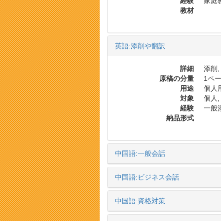
経験
家庭
教材
英語:添削や翻訳
詳細
添削,
原稿の分量
1ペー
用途
個人用
対象
個人,
経験
一般添
納品形式
中国語:一般会話
中国語:ビジネス会話
中国語:資格対策