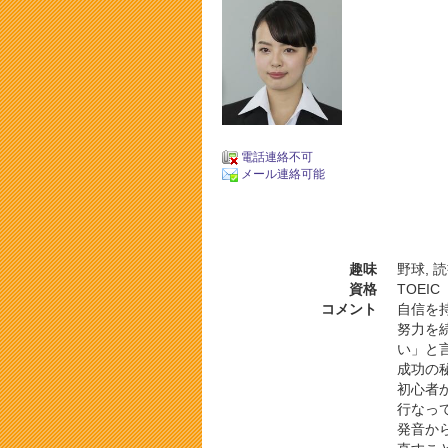
電話連絡不可
メール連絡可能
趣味
野球, 
資格
TOEI
コメント
自信を
努力を
い」と
成功の
初心者
行なっ
発音か