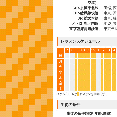
空港）
JR-京浜東北線
田端, 西
JR-総武線快速
東京, 新
JR-総武本線
東京, 錦
メトロ-丸ノ内線
池袋, 
東京臨海高速鉄道
東京テ
レッスンスケジュール
7
8
9
10
11
12
1
2
3
4
日
*
*
*
*
*
*
*
*
*
*
*
*
*
*
月
*
*
*
*
*
*
*
*
*
*
*
*
*
*
火
*
*
*
*
*
*
*
*
*
*
*
*
*
*
水
*
*
*
*
*
*
*
*
*
*
*
*
*
*
木
*
*
*
*
*
*
*
*
*
*
*
*
*
*
金
*
*
*
*
*
*
*
*
*
*
*
*
*
*
土
*
*
*
*
*
*
*
*
*
*
*
*
*
*
スケジュールは
*
部分が空き時間です。
生徒の条件
生徒の条件(性別,年齢,国籍)