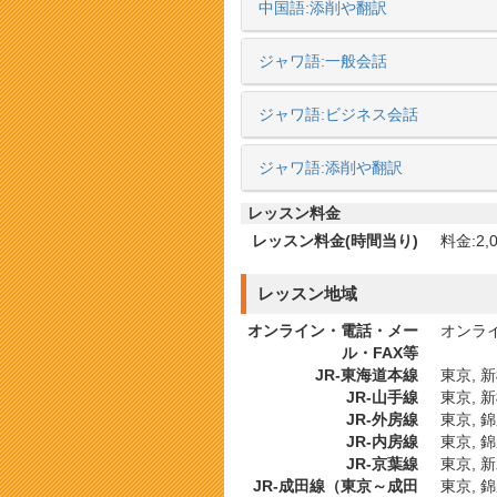
中国語:添削や翻訳
ジャワ語:一般会話
ジャワ語:ビジネス会話
ジャワ語:添削や翻訳
レッスン料金
レッスン料金(時間当り)
料金:2,0
レッスン地域
オンライン・電話・メー
オンライ
ル・FAX等
JR-東海道本線
東京, 新
JR-山手線
東京, 新
JR-外房線
東京, 
JR-内房線
東京, 錦
JR-京葉線
東京, 
JR-成田線（東京～成田
東京, 錦