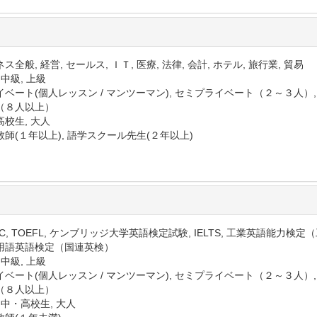
ス全般, 経営, セールス, ＩＴ, 医療, 法律, 会計, ホテル, 旅行業, 貿易
 中級, 上級
イベート(個人レッスン / マンツーマン), セミプライベート（２～３人）
（８人以上）
高校生, 大人
教師(１年以上), 語学スクール先生(２年以上)
IC, TOEFL, ケンブリッジ大学英語検定試験, IELTS, 工業英語能力検
用語英語検定（国連英検）
 中級, 上級
イベート(個人レッスン / マンツーマン), セミプライベート（２～３人）
（８人以上）
 中・高校生, 大人