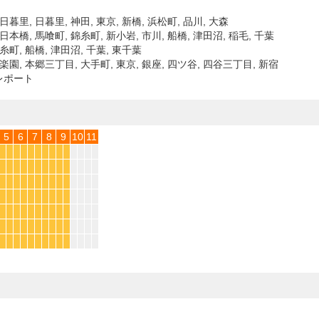
日暮里, 日暮里, 神田, 東京, 新橋, 浜松町, 品川, 大森
日本橋, 馬喰町, 錦糸町, 新小岩, 市川, 船橋, 津田沼, 稲毛, 千葉
糸町, 船橋, 津田沼, 千葉, 東千葉
後楽園, 本郷三丁目, 大手町, 東京, 銀座, 四ツ谷, 四谷三丁目, 新宿
レポート
5
6
7
8
9
10
11
*
*
*
*
*
*
*
*
*
*
*
*
*
*
*
*
*
*
*
*
*
*
*
*
*
*
*
*
*
*
*
*
*
*
*
*
*
*
*
*
*
*
*
*
*
*
*
*
*
*
*
*
*
*
*
*
*
*
*
*
*
*
*
*
*
*
*
*
*
*