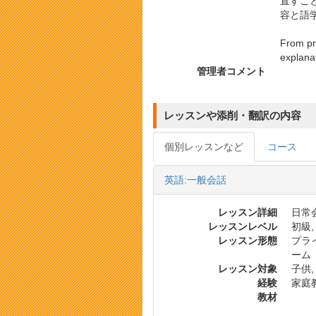
直すこ
容と語
From pro
explanat
管理者コメント
レッスンや添削・翻訳の内容
個別レッスンなど
コース
英語:一般会話
レッスン詳細
日常会
レッスンレベル
初級,
レッスン形態
プラ
ーム
レッスン対象
子供,
経験
家庭教
教材