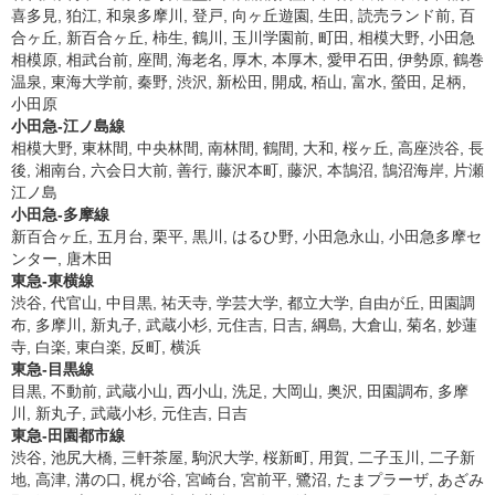
喜多見, 狛江, 和泉多摩川, 登戸, 向ヶ丘遊園, 生田, 読売ランド前, 百
合ヶ丘, 新百合ヶ丘, 柿生, 鶴川, 玉川学園前, 町田, 相模大野, 小田急
相模原, 相武台前, 座間, 海老名, 厚木, 本厚木, 愛甲石田, 伊勢原, 鶴巻
温泉, 東海大学前, 秦野, 渋沢, 新松田, 開成, 栢山, 富水, 螢田, 足柄,
小田原
小田急-江ノ島線
相模大野, 東林間, 中央林間, 南林間, 鶴間, 大和, 桜ヶ丘, 高座渋谷, 長
後, 湘南台, 六会日大前, 善行, 藤沢本町, 藤沢, 本鵠沼, 鵠沼海岸, 片瀬
江ノ島
小田急-多摩線
新百合ヶ丘, 五月台, 栗平, 黒川, はるひ野, 小田急永山, 小田急多摩セ
ンター, 唐木田
東急-東横線
渋谷, 代官山, 中目黒, 祐天寺, 学芸大学, 都立大学, 自由が丘, 田園調
布, 多摩川, 新丸子, 武蔵小杉, 元住吉, 日吉, 綱島, 大倉山, 菊名, 妙蓮
寺, 白楽, 東白楽, 反町, 横浜
東急-目黒線
目黒, 不動前, 武蔵小山, 西小山, 洗足, 大岡山, 奥沢, 田園調布, 多摩
川, 新丸子, 武蔵小杉, 元住吉, 日吉
東急-田園都市線
渋谷, 池尻大橋, 三軒茶屋, 駒沢大学, 桜新町, 用賀, 二子玉川, 二子新
地, 高津, 溝の口, 梶が谷, 宮崎台, 宮前平, 鷺沼, たまプラーザ, あざみ