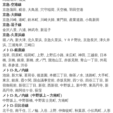
京急-空港線
京急蒲田, 糀谷, 大鳥居, 穴守稲荷, 天空橋, 羽田空港
京急-大師線
京急川崎, 港町, 鈴木町, 川崎大師, 東門前, 産業道路, 小島新田
京急-逗子線
金沢八景, 六浦, 神武寺, 新逗子
京急-久里浜線
堀ノ内, 新大津, 北久里浜, 京急久里浜, ＹＲＰ野比, 京急長沢, 津久井
浜, 三浦海岸, 三崎口
メトロ-銀座線
浅草, 田原町, 稲荷町, 上野, 上野広小路, 末広町, 神田, 三越前, 日本
橋, 京橋, 銀座, 新橋, 虎ノ門, 溜池山王, 赤坂見附, 青山一丁目, 外苑
前, 表参道, 渋谷
メトロ-丸ノ内線
池袋, 新大塚, 茗荷谷, 後楽園, 本郷三丁目, 御茶ノ水, 淡路町, 大手町,
東京, 銀座, 霞ケ関, 国会議事堂前, 赤坂見附, 四ツ谷, 四谷三丁目, 新
宿御苑前, 新宿三丁目, 新宿, 西新宿, 中野坂上, 新中野, 東高円寺, 新
高円寺, 南阿佐ケ谷, 荻窪
メトロ-丸ノ内線（中野坂上～方南町）
中野坂上, 中野新橋, 中野富士見町, 方南町
メトロ-日比谷線
北千住, 南千住, 三ノ輪, 入谷, 上野, 仲御徒町, 秋葉原, 小伝馬町, 人形