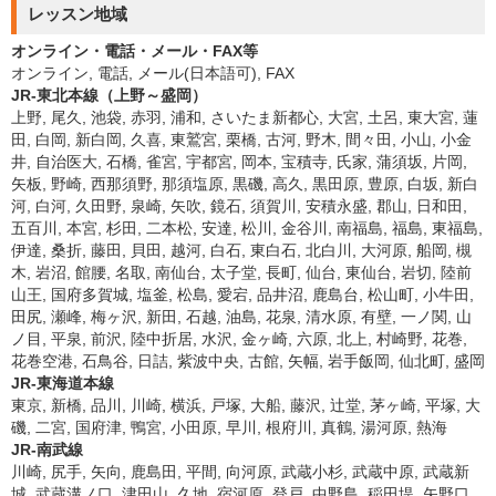
レッスン地域
オンライン・電話・メール・FAX等
オンライン, 電話, メール(日本語可), FAX
JR-東北本線（上野～盛岡）
上野, 尾久, 池袋, 赤羽, 浦和, さいたま新都心, 大宮, 土呂, 東大宮, 蓮
田, 白岡, 新白岡, 久喜, 東鷲宮, 栗橋, 古河, 野木, 間々田, 小山, 小金
井, 自治医大, 石橋, 雀宮, 宇都宮, 岡本, 宝積寺, 氏家, 蒲須坂, 片岡,
矢板, 野崎, 西那須野, 那須塩原, 黒磯, 高久, 黒田原, 豊原, 白坂, 新白
河, 白河, 久田野, 泉崎, 矢吹, 鏡石, 須賀川, 安積永盛, 郡山, 日和田,
五百川, 本宮, 杉田, 二本松, 安達, 松川, 金谷川, 南福島, 福島, 東福島,
伊達, 桑折, 藤田, 貝田, 越河, 白石, 東白石, 北白川, 大河原, 船岡, 槻
木, 岩沼, 館腰, 名取, 南仙台, 太子堂, 長町, 仙台, 東仙台, 岩切, 陸前
山王, 国府多賀城, 塩釜, 松島, 愛宕, 品井沼, 鹿島台, 松山町, 小牛田,
田尻, 瀬峰, 梅ヶ沢, 新田, 石越, 油島, 花泉, 清水原, 有壁, 一ノ関, 山
ノ目, 平泉, 前沢, 陸中折居, 水沢, 金ヶ崎, 六原, 北上, 村崎野, 花巻,
花巻空港, 石鳥谷, 日詰, 紫波中央, 古館, 矢幅, 岩手飯岡, 仙北町, 盛岡
JR-東海道本線
東京, 新橋, 品川, 川崎, 横浜, 戸塚, 大船, 藤沢, 辻堂, 茅ヶ崎, 平塚, 大
磯, 二宮, 国府津, 鴨宮, 小田原, 早川, 根府川, 真鶴, 湯河原, 熱海
JR-南武線
川崎, 尻手, 矢向, 鹿島田, 平間, 向河原, 武蔵小杉, 武蔵中原, 武蔵新
城, 武蔵溝ノ口, 津田山, 久地, 宿河原, 登戸, 中野島, 稲田堤, 矢野口,