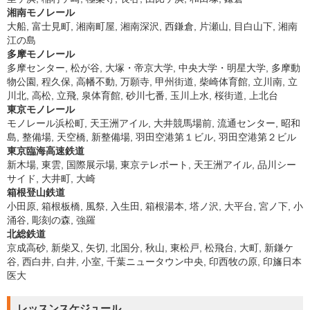
湘南モノレール
大船, 富士見町, 湘南町屋, 湘南深沢, 西鎌倉, 片瀬山, 目白山下, 湘南
江の島
多摩モノレール
多摩センター, 松が谷, 大塚・帝京大学, 中央大学・明星大学, 多摩動
物公園, 程久保, 高幡不動, 万願寺, 甲州街道, 柴崎体育館, 立川南, 立
川北, 高松, 立飛, 泉体育館, 砂川七番, 玉川上水, 桜街道, 上北台
東京モノレール
モノレール浜松町, 天王洲アイル, 大井競馬場前, 流通センター, 昭和
島, 整備場, 天空橋, 新整備場, 羽田空港第１ビル, 羽田空港第２ビル
東京臨海高速鉄道
新木場, 東雲, 国際展示場, 東京テレポート, 天王洲アイル, 品川シー
サイド, 大井町, 大崎
箱根登山鉄道
小田原, 箱根板橋, 風祭, 入生田, 箱根湯本, 塔ノ沢, 大平台, 宮ノ下, 小
涌谷, 彫刻の森, 強羅
北総鉄道
京成高砂, 新柴又, 矢切, 北国分, 秋山, 東松戸, 松飛台, 大町, 新鎌ケ
谷, 西白井, 白井, 小室, 千葉ニュータウン中央, 印西牧の原, 印旛日本
医大
レッスンスケジュール