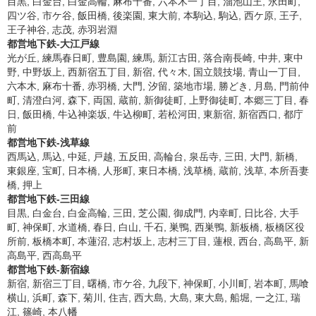
目黒, 白金台, 白金高輪, 麻布十番, 六本木一丁目, 溜池山王, 永田町,
四ツ谷, 市ケ谷, 飯田橋, 後楽園, 東大前, 本駒込, 駒込, 西ケ原, 王子,
王子神谷, 志茂, 赤羽岩淵
都営地下鉄-大江戸線
光が丘, 練馬春日町, 豊島園, 練馬, 新江古田, 落合南長崎, 中井, 東中
野, 中野坂上, 西新宿五丁目, 新宿, 代々木, 国立競技場, 青山一丁目,
六本木, 麻布十番, 赤羽橋, 大門, 汐留, 築地市場, 勝どき, 月島, 門前仲
町, 清澄白河, 森下, 両国, 蔵前, 新御徒町, 上野御徒町, 本郷三丁目, 春
日, 飯田橋, 牛込神楽坂, 牛込柳町, 若松河田, 東新宿, 新宿西口, 都庁
前
都営地下鉄-浅草線
西馬込, 馬込, 中延, 戸越, 五反田, 高輪台, 泉岳寺, 三田, 大門, 新橋,
東銀座, 宝町, 日本橋, 人形町, 東日本橋, 浅草橋, 蔵前, 浅草, 本所吾妻
橋, 押上
都営地下鉄-三田線
目黒, 白金台, 白金高輪, 三田, 芝公園, 御成門, 内幸町, 日比谷, 大手
町, 神保町, 水道橋, 春日, 白山, 千石, 巣鴨, 西巣鴨, 新板橋, 板橋区役
所前, 板橋本町, 本蓮沼, 志村坂上, 志村三丁目, 蓮根, 西台, 高島平, 新
高島平, 西高島平
都営地下鉄-新宿線
新宿, 新宿三丁目, 曙橋, 市ケ谷, 九段下, 神保町, 小川町, 岩本町, 馬喰
横山, 浜町, 森下, 菊川, 住吉, 西大島, 大島, 東大島, 船堀, 一之江, 瑞
江, 篠崎, 本八幡