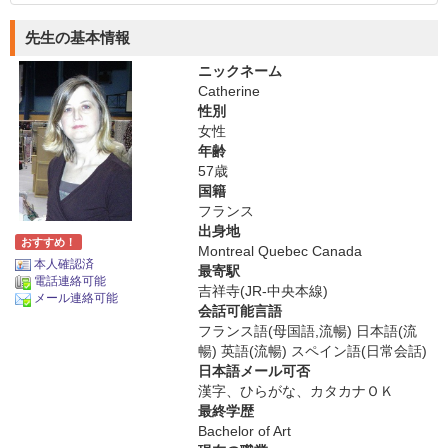
先生の基本情報
ニックネーム
Catherine
性別
女性
年齢
57歳
国籍
フランス
出身地
おすすめ！
Montreal Quebec Canada
本人確認済
最寄駅
電話連絡可能
吉祥寺(JR-中央本線)
メール連絡可能
会話可能言語
フランス語(母国語,流暢) 日本語(流
暢) 英語(流暢) スペイン語(日常会話)
日本語メール可否
漢字、ひらがな、カタカナＯＫ
最終学歴
Bachelor of Art