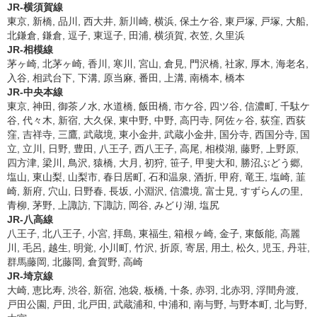
JR-横須賀線
東京, 新橋, 品川, 西大井, 新川崎, 横浜, 保土ケ谷, 東戸塚, 戸塚, 大船,
北鎌倉, 鎌倉, 逗子, 東逗子, 田浦, 横須賀, 衣笠, 久里浜
JR-相模線
茅ヶ崎, 北茅ヶ崎, 香川, 寒川, 宮山, 倉見, 門沢橋, 社家, 厚木, 海老名,
入谷, 相武台下, 下溝, 原当麻, 番田, 上溝, 南橋本, 橋本
JR-中央本線
東京, 神田, 御茶ノ水, 水道橋, 飯田橋, 市ケ谷, 四ツ谷, 信濃町, 千駄ケ
谷, 代々木, 新宿, 大久保, 東中野, 中野, 高円寺, 阿佐ヶ谷, 荻窪, 西荻
窪, 吉祥寺, 三鷹, 武蔵境, 東小金井, 武蔵小金井, 国分寺, 西国分寺, 国
立, 立川, 日野, 豊田, 八王子, 西八王子, 高尾, 相模湖, 藤野, 上野原,
四方津, 梁川, 鳥沢, 猿橋, 大月, 初狩, 笹子, 甲斐大和, 勝沼ぶどう郷,
塩山, 東山梨, 山梨市, 春日居町, 石和温泉, 酒折, 甲府, 竜王, 塩崎, 韮
崎, 新府, 穴山, 日野春, 長坂, 小淵沢, 信濃境, 富士見, すずらんの里,
青柳, 茅野, 上諏訪, 下諏訪, 岡谷, みどり湖, 塩尻
JR-八高線
八王子, 北八王子, 小宮, 拝島, 東福生, 箱根ヶ崎, 金子, 東飯能, 高麗
川, 毛呂, 越生, 明覚, 小川町, 竹沢, 折原, 寄居, 用土, 松久, 児玉, 丹荘,
群馬藤岡, 北藤岡, 倉賀野, 高崎
JR-埼京線
大崎, 恵比寿, 渋谷, 新宿, 池袋, 板橋, 十条, 赤羽, 北赤羽, 浮間舟渡,
戸田公園, 戸田, 北戸田, 武蔵浦和, 中浦和, 南与野, 与野本町, 北与野,