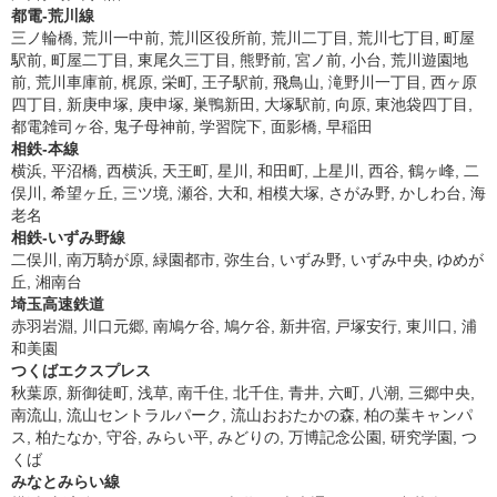
都電-荒川線
三ノ輪橋, 荒川一中前, 荒川区役所前, 荒川二丁目, 荒川七丁目, 町屋
駅前, 町屋二丁目, 東尾久三丁目, 熊野前, 宮ノ前, 小台, 荒川遊園地
前, 荒川車庫前, 梶原, 栄町, 王子駅前, 飛鳥山, 滝野川一丁目, 西ヶ原
四丁目, 新庚申塚, 庚申塚, 巣鴨新田, 大塚駅前, 向原, 東池袋四丁目,
都電雑司ヶ谷, 鬼子母神前, 学習院下, 面影橋, 早稲田
相鉄-本線
横浜, 平沼橋, 西横浜, 天王町, 星川, 和田町, 上星川, 西谷, 鶴ヶ峰, 二
俣川, 希望ヶ丘, 三ツ境, 瀬谷, 大和, 相模大塚, さがみ野, かしわ台, 海
老名
相鉄-いずみ野線
二俣川, 南万騎が原, 緑園都市, 弥生台, いずみ野, いずみ中央, ゆめが
丘, 湘南台
埼玉高速鉄道
赤羽岩淵, 川口元郷, 南鳩ケ谷, 鳩ケ谷, 新井宿, 戸塚安行, 東川口, 浦
和美園
つくばエクスプレス
秋葉原, 新御徒町, 浅草, 南千住, 北千住, 青井, 六町, 八潮, 三郷中央,
南流山, 流山セントラルパーク, 流山おおたかの森, 柏の葉キャンパ
ス, 柏たなか, 守谷, みらい平, みどりの, 万博記念公園, 研究学園, つ
くば
みなとみらい線