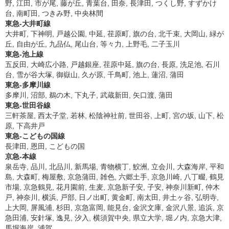
野, 江田, 市が尾, 藤が丘, 青葉台, 田奈, 長津田, つくし野, すずかけ
台, 南町田, つきみ野, 中央林間
東急-大井町線
大井町, 下神明, 戸越公園, 中延, 荏原町, 旗の台, 北千束, 大岡山, 緑が
丘, 自由が丘, 九品仏, 尾山台, 等々力, 上野毛, 二子玉川
東急-池上線
五反田, 大崎広小路, 戸越銀座, 荏原中延, 旗の台, 長原, 洗足池, 石川
台, 雪が谷大塚, 御嶽山, 久が原, 千鳥町, 池上, 蓮沼, 蒲田
東急-多摩川線
多摩川, 沼部, 鵜の木, 下丸子, 武蔵新田, 矢口渡, 蒲田
東急-世田谷線
三軒茶屋, 西太子堂, 若林, 松陰神社前, 世田谷, 上町, 宮の坂, 山下, 松
原, 下高井戸
東急-こどもの国線
長津田, 恩田, こどもの国
京急-本線
泉岳寺, 品川, 北品川, 新馬場, 青物横丁, 鮫洲, 立会川, 大森海岸, 平和
島, 大森町, 梅屋敷, 京急蒲田, 雑色, 六郷土手, 京急川崎, 八丁畷, 鶴見
市場, 京急鶴見, 花月園前, 生麦, 京急新子安, 子安, 神奈川新町, 仲木
戸, 神奈川, 横浜, 戸部, 日ノ出町, 黄金町, 南太田, 井土ヶ谷, 弘明寺,
上大岡, 屏風浦, 杉田, 京急富岡, 能見台, 金沢文庫, 金沢八景, 追浜, 京
急田浦, 安針塚, 逸見, 汐入, 横須賀中央, 県立大学, 堀ノ内, 京急大津,
馬堀海岸, 浦賀