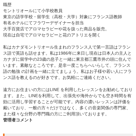
職歴
モントリオールにて小学校教員
東京の語学学校・留学生（高校・大学）対象にフランス語教師
有名ホテルにてフラワーデザイナーを担当
大手百貨店でアロマセラピーや花を扱った商品を販売。
現在は自宅でアロマセラピーと花のアトリエを開く
私はカナダモントリオール生まれのフランス人で第一言語はフラン
ス語で英語も話せます。私は1986年に来日し現在は日本人の主人と
カナダに留学中の23歳の息子と一緒に東京都三鷹市井の頭に住んで
います。素敵なところです。是非一度こちらへいらして、フランス
語の勉強 の計画を一緒に立てましょう。私はお子様や若い人にフラ
ンス語を教えるのが好きです。お気軽にご連絡ください。
遠方にお住まいの方にはLINE を利用したレッスンをお勧めしており
ます。また、LINEを利用して、出張先や海外からでも空き時間を有
効に活用し学習することが可能です。内容の濃いレッスンは評価を
戴いており、一般の方々だけではなく、多くの音楽関係の専門家、
また様々な分野の専門職の方にご利用頂いております。
管理者コメント