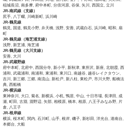
稲城長沼, 南多摩, 府中本町, 分倍河原, 谷保, 矢川, 西国立, 立川
JR-南武線（支線）
尻手, 八丁畷, 川崎新町, 浜川崎
JR-鶴見線
鶴見, 国道, 鶴見小野, 弁天橋, 浅野, 安善, 武蔵白石, 浜川崎, 昭和, 扇
町
JR-鶴見線（海芝浦支線）
浅野, 新芝浦, 海芝浦
JR-鶴見線（大川支線）
安善, 大川
JR-武蔵野線
府中本町, 北府中, 西国分寺, 新小平, 新秋津, 東所沢, 新座, 北朝霞, 西
浦和, 武蔵浦和, 南浦和, 東浦和, 東川口, 南越谷, 越谷レイクタウン,
吉川, 新三郷, 三郷, 南流山, 新松戸, 新八柱, 東松戸, 市川大野, 船橋法
典, 西船橋
JR-横浜線
東神奈川, 大口, 菊名, 新横浜, 小机, 鴨居, 中山, 十日市場, 長津田, 成
瀬, 町田, 古淵, 淵野辺, 矢部, 相模原, 橋本, 相原, 八王子みなみ野, 片
倉, 八王子
JR-根岸線
横浜, 桜木町, 関内, 石川町, 山手, 根岸, 磯子, 新杉田, 洋光台, 港南台,
本郷台, 大船