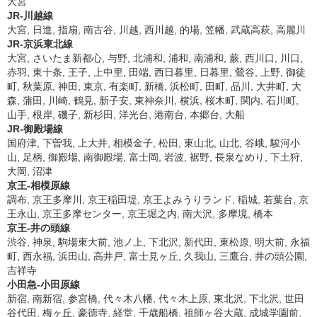
大宮
JR-川越線
大宮, 日進, 指扇, 南古谷, 川越, 西川越, 的場, 笠幡, 武蔵高萩, 高麗川
JR-京浜東北線
大宮, さいたま新都心, 与野, 北浦和, 浦和, 南浦和, 蕨, 西川口, 川口,
赤羽, 東十条, 王子, 上中里, 田端, 西日暮里, 日暮里, 鶯谷, 上野, 御徒
町, 秋葉原, 神田, 東京, 有楽町, 新橋, 浜松町, 田町, 品川, 大井町, 大
森, 蒲田, 川崎, 鶴見, 新子安, 東神奈川, 横浜, 桜木町, 関内, 石川町,
山手, 根岸, 磯子, 新杉田, 洋光台, 港南台, 本郷台, 大船
JR-御殿場線
国府津, 下曽我, 上大井, 相模金子, 松田, 東山北, 山北, 谷峨, 駿河小
山, 足柄, 御殿場, 南御殿場, 富士岡, 岩波, 裾野, 長泉なめり, 下土狩,
大岡, 沼津
京王-相模原線
調布, 京王多摩川, 京王稲田堤, 京王よみうりランド, 稲城, 若葉台, 京
王永山, 京王多摩センター, 京王堀之内, 南大沢, 多摩境, 橋本
京王-井の頭線
渋谷, 神泉, 駒場東大前, 池ノ上, 下北沢, 新代田, 東松原, 明大前, 永福
町, 西永福, 浜田山, 高井戸, 富士見ヶ丘, 久我山, 三鷹台, 井の頭公園,
吉祥寺
小田急-小田原線
新宿, 南新宿, 参宮橋, 代々木八幡, 代々木上原, 東北沢, 下北沢, 世田
谷代田, 梅ヶ丘, 豪徳寺, 経堂, 千歳船橋, 祖師ヶ谷大蔵, 成城学園前,