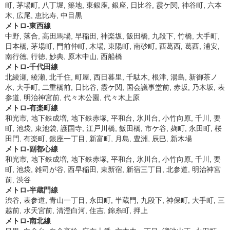
町, 茅場町, 八丁堀, 築地, 東銀座, 銀座, 日比谷, 霞ケ関, 神谷町, 六本
木, 広尾, 恵比寿, 中目黒
メトロ-東西線
中野, 落合, 高田馬場, 早稲田, 神楽坂, 飯田橋, 九段下, 竹橋, 大手町,
日本橋, 茅場町, 門前仲町, 木場, 東陽町, 南砂町, 西葛西, 葛西, 浦安,
南行徳, 行徳, 妙典, 原木中山, 西船橋
メトロ-千代田線
北綾瀬, 綾瀬, 北千住, 町屋, 西日暮里, 千駄木, 根津, 湯島, 新御茶ノ
水, 大手町, 二重橋前, 日比谷, 霞ケ関, 国会議事堂前, 赤坂, 乃木坂, 表
参道, 明治神宮前, 代々木公園, 代々木上原
メトロ-有楽町線
和光市, 地下鉄成増, 地下鉄赤塚, 平和台, 氷川台, 小竹向原, 千川, 要
町, 池袋, 東池袋, 護国寺, 江戸川橋, 飯田橋, 市ケ谷, 麹町, 永田町, 桜
田門, 有楽町, 銀座一丁目, 新富町, 月島, 豊洲, 辰巳, 新木場
メトロ-副都心線
和光市, 地下鉄成増, 地下鉄赤塚, 平和台, 氷川台, 小竹向原, 千川, 要
町, 池袋, 雑司が谷, 西早稲田, 東新宿, 新宿三丁目, 北参道, 明治神宮
前, 渋谷
メトロ-半蔵門線
渋谷, 表参道, 青山一丁目, 永田町, 半蔵門, 九段下, 神保町, 大手町, 三
越前, 水天宮前, 清澄白河, 住吉, 錦糸町, 押上
メトロ-南北線