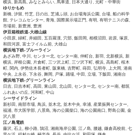
横浜, 新高島, みなとみらい, 馬車道, 日本大通り, 元町・中華街
ゆりかもめ
新橋, 汐留, 竹芝, 日の出, 芝浦ふ頭, お台場海浜公園, 台場, 船の科学
館, テレコムセンター, 青海, 国際展示場正門, 有明, 有明テニスの森,
市場前, 新豊洲, 豊洲
伊豆箱根鉄道-大雄山線
小田原, 緑町, 井細田, 五百羅漢, 穴部, 飯田岡, 相模沼田, 岩原, 塚原,
和田河原, 富士フイルム前, 大雄山
横浜地下鉄-ブルーライン
あざみ野, 中川, センター北, センター南, 仲町台, 新羽, 北新横浜, 新
横浜, 岸根公園, 片倉町, 三ツ沢上町, 三ツ沢下町, 横浜, 高島町, 桜木
町, 関内, 伊勢佐木長者町, 阪東橋, 吉野町, 蒔田, 弘明寺, 上大岡, 港南
中央, 上永谷, 下永谷, 舞岡, 戸塚, 踊場, 中田, 立場, 下飯田, 湘南台
横浜地下鉄-グリーンライン
日吉, 日吉本町, 高田, 東山田, 北山田, センター北, センター南, 都筑
ふれあいの丘, 河和町, 中山
シーサイドライン
新杉田, 南部市場, 鳥浜, 並木北, 並木中央, 幸浦, 産業振興センター,
福浦, 市大医学部, 八景島, 海の公園柴口, 海の公園南口, 野島公園, 金
沢八景
江ノ島電鉄
藤沢, 石上, 柳小路, 鵠沼, 湘南海岸公園, 江ノ島, 腰越, 鎌倉高校前, 七
里ケ浜, 稲村ケ崎, 極楽寺, 長谷, 由比ケ浜, 和田塚, 鎌倉