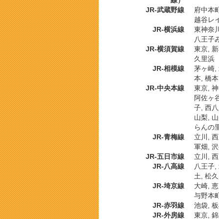
JR-武蔵野線
府中本町,
越谷レイ
JR-横浜線
東神奈川,
八王子み
JR-横須賀線
東京, 新
久里浜
JR-相模線
茅ヶ崎, 
本, 橋本
JR-中央本線
東京, 神
阿佐ヶ谷,
子, 西八
山梨, 山
らんの里,
JR-青梅線
立川, 西
軍畑, 沢
JR-五日市線
立川, 西
JR-八高線
八王子, 
土, 松久
JR-埼京線
大崎, 恵
与野本町
JR-赤羽線
池袋, 板
JR-外房線
東京, 錦