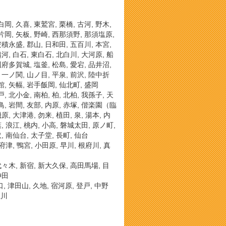
白岡, 久喜, 東鷲宮, 栗橋, 古河, 野木,
 片岡, 矢板, 野崎, 西那須野, 那須塩原,
 安積永盛, 郡山, 日和田, 五百川, 本宮,
越河, 白石, 東白石, 北白川, 大河原, 船
 国府多賀城, 塩釜, 松島, 愛宕, 品井沼,
, 一ノ関, 山ノ目, 平泉, 前沢, 陸中折
館, 矢幅, 岩手飯岡, 仙北町, 盛岡
, 北小金, 南柏, 柏, 北柏, 我孫子, 天
鳥, 岩間, 友部, 内原, 赤塚, 偕楽園（臨
原, 大津港, 勿来, 植田, 泉, 湯本, 内
葉, 浪江, 桃内, 小高, 磐城太田, 原ノ町,
取, 南仙台, 太子堂, 長町, 仙台
国府津, 鴨宮, 小田原, 早川, 根府川, 真
 代々木, 新宿, 新大久保, 高田馬場, 目
神田
, 津田山, 久地, 宿河原, 登戸, 中野
立川