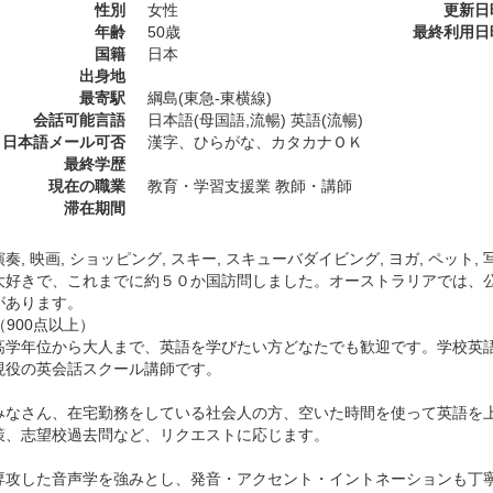
性別
女性
更新日
年齢
50歳
最終利用日
国籍
日本
出身地
最寄駅
綱島(東急-東横線)
会話可能言語
日本語(母国語,流暢) 英語(流暢)
日本語メール可否
漢字、ひらがな、カタカナＯＫ
最終学歴
現在の職業
教育・学習支援業 教師・講師
滞在期間
奏, 映画, ショッピング, スキー, スキューバダイビング, ヨガ, ペット, 
大好きで、これまでに約５０か国訪問しました。オーストラリアでは、
があります。
C（900点以上）
高学年位から大人まで、英語を学びたい方どなたでも歓迎です。学校英語
現役の英会話スクール講師です。
みなさん、在宅勤務をしている社会人の方、空いた時間を使って英語を
策、志望校過去問など、リクエストに応じます。
専攻した音声学を強みとし、発音・アクセント・イントネーションも丁