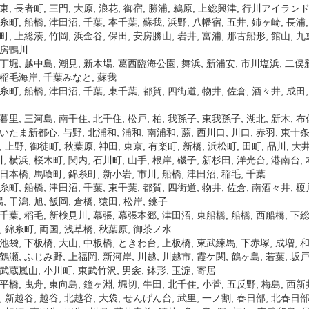
東, 長者町, 三門, 大原, 浪花, 御宿, 勝浦, 鵜原, 上総興津, 行川アイラン
糸町, 船橋, 津田沼, 千葉, 本千葉, 蘇我, 浜野, 八幡宿, 五井, 姉ヶ崎, 長浦,
町, 上総湊, 竹岡, 浜金谷, 保田, 安房勝山, 岩井, 富浦, 那古船形, 館山, 九
安房鴨川
八丁堀, 越中島, 潮見, 新木場, 葛西臨海公園, 舞浜, 新浦安, 市川塩浜, 二俣
 稲毛海岸, 千葉みなと, 蘇我
錦糸町, 船橋, 津田沼, 千葉, 東千葉, 都賀, 四街道, 物井, 佐倉, 酒々井,
暮里, 三河島, 南千住, 北千住, 松戸, 柏, 我孫子, 東我孫子, 湖北, 新木, 布
いたま新都心, 与野, 北浦和, 浦和, 南浦和, 蕨, 西川口, 川口, 赤羽, 東十条
, 上野, 御徒町, 秋葉原, 神田, 東京, 有楽町, 新橋, 浜松町, 田町, 品川, 大井
 横浜, 桜木町, 関内, 石川町, 山手, 根岸, 磯子, 新杉田, 洋光台, 港南台,
日本橋, 馬喰町, 錦糸町, 新小岩, 市川, 船橋, 津田沼, 稲毛, 千葉
糸町, 船橋, 津田沼, 千葉, 東千葉, 都賀, 四街道, 物井, 佐倉, 南酒々井, 榎戸
 干潟, 旭, 飯岡, 倉橋, 猿田, 松岸, 銚子
千葉, 稲毛, 新検見川, 幕張, 幕張本郷, 津田沼, 東船橋, 船橋, 西船橋, 下総
, 錦糸町, 両国, 浅草橋, 秋葉原, 御茶ノ水
池袋, 下板橋, 大山, 中板橋, ときわ台, 上板橋, 東武練馬, 下赤塚, 成増, 和
鶴瀬, ふじみ野, 上福岡, 新河岸, 川越, 川越市, 霞ケ関, 鶴ヶ島, 若葉, 坂戸
武蔵嵐山, 小川町, 東武竹沢, 男衾, 鉢形, 玉淀, 寄居
平橋, 曳舟, 東向島, 鐘ヶ淵, 堀切, 牛田, 北千住, 小菅, 五反野, 梅島, 西新
, 新越谷, 越谷, 北越谷, 大袋, せんげん台, 武里, 一ノ割, 春日部, 北春日部