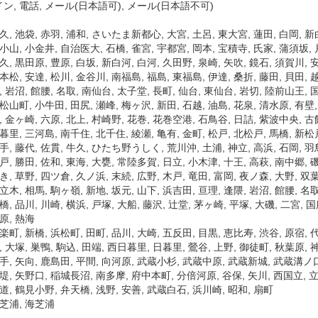
ン, 電話, メール(日本語可), メール(日本語不可)
久, 池袋, 赤羽, 浦和, さいたま新都心, 大宮, 土呂, 東大宮, 蓮田, 白岡, 新
小山, 小金井, 自治医大, 石橋, 雀宮, 宇都宮, 岡本, 宝積寺, 氏家, 蒲須坂,
久, 黒田原, 豊原, 白坂, 新白河, 白河, 久田野, 泉崎, 矢吹, 鏡石, 須賀川,
本松, 安達, 松川, 金谷川, 南福島, 福島, 東福島, 伊達, 桑折, 藤田, 貝田, 
, 岩沼, 館腰, 名取, 南仙台, 太子堂, 長町, 仙台, 東仙台, 岩切, 陸前山王,
松山町, 小牛田, 田尻, 瀬峰, 梅ヶ沢, 新田, 石越, 油島, 花泉, 清水原, 有壁
, 金ヶ崎, 六原, 北上, 村崎野, 花巻, 花巻空港, 石鳥谷, 日詰, 紫波中央, 古
暮里, 三河島, 南千住, 北千住, 綾瀬, 亀有, 金町, 松戸, 北松戸, 馬橋, 新松戸
手, 藤代, 佐貫, 牛久, ひたち野うしく, 荒川沖, 土浦, 神立, 高浜, 石岡, 羽
戸, 勝田, 佐和, 東海, 大甕, 常陸多賀, 日立, 小木津, 十王, 高萩, 南中郷, 磯
き, 草野, 四ツ倉, 久ノ浜, 末続, 広野, 木戸, 竜田, 富岡, 夜ノ森, 大野, 双
立木, 相馬, 駒ヶ嶺, 新地, 坂元, 山下, 浜吉田, 亘理, 逢隈, 岩沼, 館腰, 名
橋, 品川, 川崎, 横浜, 戸塚, 大船, 藤沢, 辻堂, 茅ヶ崎, 平塚, 大磯, 二宮, 
原, 熱海
楽町, 新橋, 浜松町, 田町, 品川, 大崎, 五反田, 目黒, 恵比寿, 渋谷, 原宿,
, 大塚, 巣鴨, 駒込, 田端, 西日暮里, 日暮里, 鶯谷, 上野, 御徒町, 秋葉原, 
手, 矢向, 鹿島田, 平間, 向河原, 武蔵小杉, 武蔵中原, 武蔵新城, 武蔵溝ノ口
堤, 矢野口, 稲城長沼, 南多摩, 府中本町, 分倍河原, 谷保, 矢川, 西国立, 
道, 鶴見小野, 弁天橋, 浅野, 安善, 武蔵白石, 浜川崎, 昭和, 扇町
新芝浦, 海芝浦