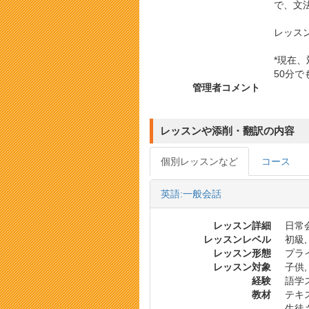
で、文
レッス
*現在
50分
管理者コメント
レッスンや添削・翻訳の内容
個別レッスンなど
コース
英語:一般会話
レッスン詳細
日常会
レッスンレベル
初級,
レッスン形態
プラ
レッスン対象
子供,
経験
語学
教材
テキス
生徒