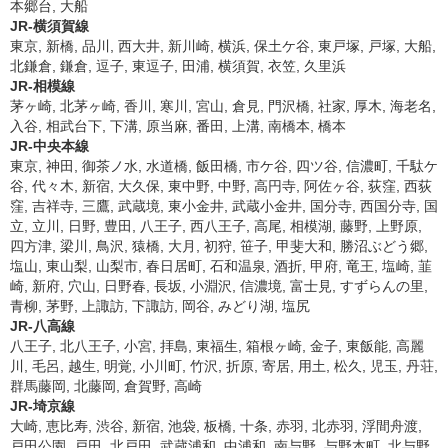
本郷台, 大船
JR-横須賀線
東京, 新橋, 品川, 西大井, 新川崎, 横浜, 保土ケ谷, 東戸塚, 戸塚, 大船,
北鎌倉, 鎌倉, 逗子, 東逗子, 田浦, 横須賀, 衣笠, 久里浜
JR-相模線
茅ヶ崎, 北茅ヶ崎, 香川, 寒川, 宮山, 倉見, 門沢橋, 社家, 厚木, 海老名,
入谷, 相武台下, 下溝, 原当麻, 番田, 上溝, 南橋本, 橋本
JR-中央本線
東京, 神田, 御茶ノ水, 水道橋, 飯田橋, 市ケ谷, 四ツ谷, 信濃町, 千駄ケ
谷, 代々木, 新宿, 大久保, 東中野, 中野, 高円寺, 阿佐ヶ谷, 荻窪, 西荻
窪, 吉祥寺, 三鷹, 武蔵境, 東小金井, 武蔵小金井, 国分寺, 西国分寺, 国
立, 立川, 日野, 豊田, 八王子, 西八王子, 高尾, 相模湖, 藤野, 上野原,
四方津, 梁川, 鳥沢, 猿橋, 大月, 初狩, 笹子, 甲斐大和, 勝沼ぶどう郷,
塩山, 東山梨, 山梨市, 春日居町, 石和温泉, 酒折, 甲府, 竜王, 塩崎, 韮
崎, 新府, 穴山, 日野春, 長坂, 小淵沢, 信濃境, 富士見, すずらんの里,
青柳, 茅野, 上諏訪, 下諏訪, 岡谷, みどり湖, 塩尻
JR-八高線
八王子, 北八王子, 小宮, 拝島, 東福生, 箱根ヶ崎, 金子, 東飯能, 高麗
川, 毛呂, 越生, 明覚, 小川町, 竹沢, 折原, 寄居, 用土, 松久, 児玉, 丹荘,
群馬藤岡, 北藤岡, 倉賀野, 高崎
JR-埼京線
大崎, 恵比寿, 渋谷, 新宿, 池袋, 板橋, 十条, 赤羽, 北赤羽, 浮間舟渡,
戸田公園, 戸田, 北戸田, 武蔵浦和, 中浦和, 南与野, 与野本町, 北与野,