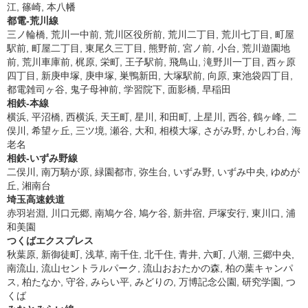
江, 篠崎, 本八幡
都電-荒川線
三ノ輪橋, 荒川一中前, 荒川区役所前, 荒川二丁目, 荒川七丁目, 町屋
駅前, 町屋二丁目, 東尾久三丁目, 熊野前, 宮ノ前, 小台, 荒川遊園地
前, 荒川車庫前, 梶原, 栄町, 王子駅前, 飛鳥山, 滝野川一丁目, 西ヶ原
四丁目, 新庚申塚, 庚申塚, 巣鴨新田, 大塚駅前, 向原, 東池袋四丁目,
都電雑司ヶ谷, 鬼子母神前, 学習院下, 面影橋, 早稲田
相鉄-本線
横浜, 平沼橋, 西横浜, 天王町, 星川, 和田町, 上星川, 西谷, 鶴ヶ峰, 二
俣川, 希望ヶ丘, 三ツ境, 瀬谷, 大和, 相模大塚, さがみ野, かしわ台, 海
老名
相鉄-いずみ野線
二俣川, 南万騎が原, 緑園都市, 弥生台, いずみ野, いずみ中央, ゆめが
丘, 湘南台
埼玉高速鉄道
赤羽岩淵, 川口元郷, 南鳩ケ谷, 鳩ケ谷, 新井宿, 戸塚安行, 東川口, 浦
和美園
つくばエクスプレス
秋葉原, 新御徒町, 浅草, 南千住, 北千住, 青井, 六町, 八潮, 三郷中央,
南流山, 流山セントラルパーク, 流山おおたかの森, 柏の葉キャンパ
ス, 柏たなか, 守谷, みらい平, みどりの, 万博記念公園, 研究学園, つ
くば