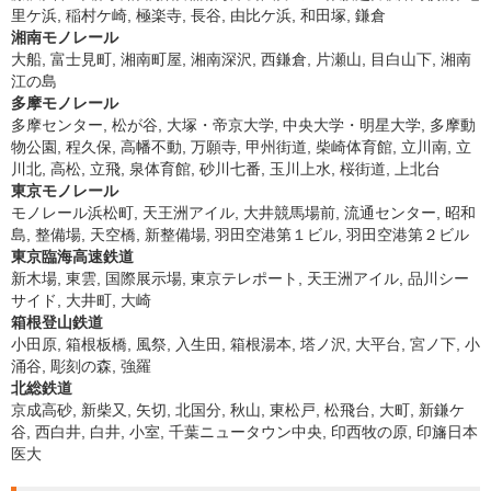
里ケ浜, 稲村ケ崎, 極楽寺, 長谷, 由比ケ浜, 和田塚, 鎌倉
湘南モノレール
大船, 富士見町, 湘南町屋, 湘南深沢, 西鎌倉, 片瀬山, 目白山下, 湘南
江の島
多摩モノレール
多摩センター, 松が谷, 大塚・帝京大学, 中央大学・明星大学, 多摩動
物公園, 程久保, 高幡不動, 万願寺, 甲州街道, 柴崎体育館, 立川南, 立
川北, 高松, 立飛, 泉体育館, 砂川七番, 玉川上水, 桜街道, 上北台
東京モノレール
モノレール浜松町, 天王洲アイル, 大井競馬場前, 流通センター, 昭和
島, 整備場, 天空橋, 新整備場, 羽田空港第１ビル, 羽田空港第２ビル
東京臨海高速鉄道
新木場, 東雲, 国際展示場, 東京テレポート, 天王洲アイル, 品川シー
サイド, 大井町, 大崎
箱根登山鉄道
小田原, 箱根板橋, 風祭, 入生田, 箱根湯本, 塔ノ沢, 大平台, 宮ノ下, 小
涌谷, 彫刻の森, 強羅
北総鉄道
京成高砂, 新柴又, 矢切, 北国分, 秋山, 東松戸, 松飛台, 大町, 新鎌ケ
谷, 西白井, 白井, 小室, 千葉ニュータウン中央, 印西牧の原, 印旛日本
医大