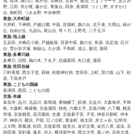
地, 高津, 溝の口, 梶が谷, 宮崎台, 宮前平, 鷺沼, たまプラーザ, あざみ
野, 江田, 市が尾, 藤が丘, 青葉台, 田奈, 長津田, つくし野, すずかけ
台, 南町田, つきみ野, 中央林間
東急-大井町線
大井町, 下神明, 戸越公園, 中延, 荏原町, 旗の台, 北千束, 大岡山, 緑が
丘, 自由が丘, 九品仏, 尾山台, 等々力, 上野毛, 二子玉川
東急-池上線
五反田, 大崎広小路, 戸越銀座, 荏原中延, 旗の台, 長原, 洗足池, 石川
台, 雪が谷大塚, 御嶽山, 久が原, 千鳥町, 池上, 蓮沼, 蒲田
東急-多摩川線
多摩川, 沼部, 鵜の木, 下丸子, 武蔵新田, 矢口渡, 蒲田
東急-世田谷線
三軒茶屋, 西太子堂, 若林, 松陰神社前, 世田谷, 上町, 宮の坂, 山下, 松
原, 下高井戸
東急-こどもの国線
長津田, 恩田, こどもの国
京急-本線
泉岳寺, 品川, 北品川, 新馬場, 青物横丁, 鮫洲, 立会川, 大森海岸, 平和
島, 大森町, 梅屋敷, 京急蒲田, 雑色, 六郷土手, 京急川崎, 八丁畷, 鶴見
市場, 京急鶴見, 花月園前, 生麦, 京急新子安, 子安, 神奈川新町, 仲木
戸, 神奈川, 横浜, 戸部, 日ノ出町, 黄金町, 南太田, 井土ヶ谷, 弘明寺,
上大岡, 屏風浦, 杉田, 京急富岡, 能見台, 金沢文庫, 金沢八景, 追浜, 京
急田浦, 安針塚, 逸見, 汐入, 横須賀中央, 県立大学, 堀ノ内, 京急大津,