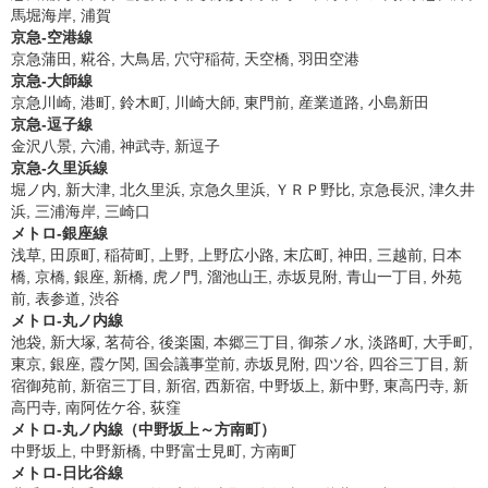
馬堀海岸, 浦賀
京急-空港線
京急蒲田, 糀谷, 大鳥居, 穴守稲荷, 天空橋, 羽田空港
京急-大師線
京急川崎, 港町, 鈴木町, 川崎大師, 東門前, 産業道路, 小島新田
京急-逗子線
金沢八景, 六浦, 神武寺, 新逗子
京急-久里浜線
堀ノ内, 新大津, 北久里浜, 京急久里浜, ＹＲＰ野比, 京急長沢, 津久井
浜, 三浦海岸, 三崎口
メトロ-銀座線
浅草, 田原町, 稲荷町, 上野, 上野広小路, 末広町, 神田, 三越前, 日本
橋, 京橋, 銀座, 新橋, 虎ノ門, 溜池山王, 赤坂見附, 青山一丁目, 外苑
前, 表参道, 渋谷
メトロ-丸ノ内線
池袋, 新大塚, 茗荷谷, 後楽園, 本郷三丁目, 御茶ノ水, 淡路町, 大手町,
東京, 銀座, 霞ケ関, 国会議事堂前, 赤坂見附, 四ツ谷, 四谷三丁目, 新
宿御苑前, 新宿三丁目, 新宿, 西新宿, 中野坂上, 新中野, 東高円寺, 新
高円寺, 南阿佐ケ谷, 荻窪
メトロ-丸ノ内線（中野坂上～方南町）
中野坂上, 中野新橋, 中野富士見町, 方南町
メトロ-日比谷線