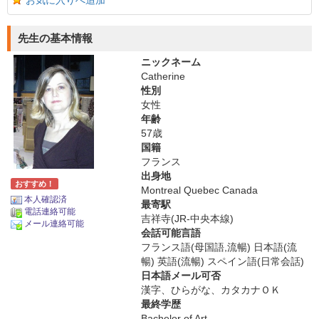
お気に入りへ追加
先生の基本情報
ニックネーム
Catherine
性別
女性
年齢
57歳
国籍
フランス
出身地
おすすめ！
Montreal Quebec Canada
本人確認済
最寄駅
電話連絡可能
吉祥寺(JR-中央本線)
メール連絡可能
会話可能言語
フランス語(母国語,流暢) 日本語(流
暢) 英語(流暢) スペイン語(日常会話)
日本語メール可否
漢字、ひらがな、カタカナＯＫ
最終学歴
Bachelor of Art