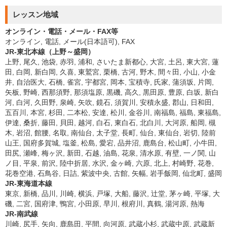
レッスン地域
オンライン・電話・メール・FAX等
オンライン, 電話, メール(日本語可), FAX
JR-東北本線（上野～盛岡）
上野, 尾久, 池袋, 赤羽, 浦和, さいたま新都心, 大宮, 土呂, 東大宮, 蓮
田, 白岡, 新白岡, 久喜, 東鷲宮, 栗橋, 古河, 野木, 間々田, 小山, 小金
井, 自治医大, 石橋, 雀宮, 宇都宮, 岡本, 宝積寺, 氏家, 蒲須坂, 片岡,
矢板, 野崎, 西那須野, 那須塩原, 黒磯, 高久, 黒田原, 豊原, 白坂, 新白
河, 白河, 久田野, 泉崎, 矢吹, 鏡石, 須賀川, 安積永盛, 郡山, 日和田,
五百川, 本宮, 杉田, 二本松, 安達, 松川, 金谷川, 南福島, 福島, 東福島,
伊達, 桑折, 藤田, 貝田, 越河, 白石, 東白石, 北白川, 大河原, 船岡, 槻
木, 岩沼, 館腰, 名取, 南仙台, 太子堂, 長町, 仙台, 東仙台, 岩切, 陸前
山王, 国府多賀城, 塩釜, 松島, 愛宕, 品井沼, 鹿島台, 松山町, 小牛田,
田尻, 瀬峰, 梅ヶ沢, 新田, 石越, 油島, 花泉, 清水原, 有壁, 一ノ関, 山
ノ目, 平泉, 前沢, 陸中折居, 水沢, 金ヶ崎, 六原, 北上, 村崎野, 花巻,
花巻空港, 石鳥谷, 日詰, 紫波中央, 古館, 矢幅, 岩手飯岡, 仙北町, 盛岡
JR-東海道本線
東京, 新橋, 品川, 川崎, 横浜, 戸塚, 大船, 藤沢, 辻堂, 茅ヶ崎, 平塚, 大
磯, 二宮, 国府津, 鴨宮, 小田原, 早川, 根府川, 真鶴, 湯河原, 熱海
JR-南武線
川崎, 尻手, 矢向, 鹿島田, 平間, 向河原, 武蔵小杉, 武蔵中原, 武蔵新