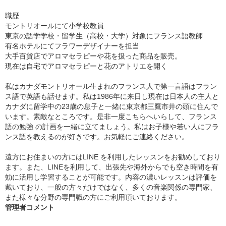
職歴
モントリオールにて小学校教員
東京の語学学校・留学生（高校・大学）対象にフランス語教師
有名ホテルにてフラワーデザイナーを担当
大手百貨店でアロマセラピーや花を扱った商品を販売。
現在は自宅でアロマセラピーと花のアトリエを開く
私はカナダモントリオール生まれのフランス人で第一言語はフラン
ス語で英語も話せます。私は1986年に来日し現在は日本人の主人と
カナダに留学中の23歳の息子と一緒に東京都三鷹市井の頭に住んで
います。素敵なところです。是非一度こちらへいらして、フランス
語の勉強 の計画を一緒に立てましょう。私はお子様や若い人にフラ
ンス語を教えるのが好きです。お気軽にご連絡ください。
遠方にお住まいの方にはLINE を利用したレッスンをお勧めしており
ます。また、LINEを利用して、出張先や海外からでも空き時間を有
効に活用し学習することが可能です。内容の濃いレッスンは評価を
戴いており、一般の方々だけではなく、多くの音楽関係の専門家、
また様々な分野の専門職の方にご利用頂いております。
管理者コメント