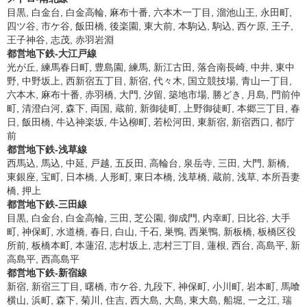
目黒, 白金台, 白金高輪, 麻布十番, 六本木一丁目, 溜池山王, 永田町,
四ツ谷, 市ケ谷, 飯田橋, 後楽園, 東大前, 本駒込, 駒込, 西ケ原, 王子,
王子神谷, 志茂, 赤羽岩淵
都営地下鉄-大江戸線
光が丘, 練馬春日町, 豊島園, 練馬, 新江古田, 落合南長崎, 中井, 東中
野, 中野坂上, 西新宿五丁目, 新宿, 代々木, 国立競技場, 青山一丁目,
六本木, 麻布十番, 赤羽橋, 大門, 汐留, 築地市場, 勝どき, 月島, 門前仲
町, 清澄白河, 森下, 両国, 蔵前, 新御徒町, 上野御徒町, 本郷三丁目, 春
日, 飯田橋, 牛込神楽坂, 牛込柳町, 若松河田, 東新宿, 新宿西口, 都庁
前
都営地下鉄-浅草線
西馬込, 馬込, 中延, 戸越, 五反田, 高輪台, 泉岳寺, 三田, 大門, 新橋,
東銀座, 宝町, 日本橋, 人形町, 東日本橋, 浅草橋, 蔵前, 浅草, 本所吾妻
橋, 押上
都営地下鉄-三田線
目黒, 白金台, 白金高輪, 三田, 芝公園, 御成門, 内幸町, 日比谷, 大手
町, 神保町, 水道橋, 春日, 白山, 千石, 巣鴨, 西巣鴨, 新板橋, 板橋区役
所前, 板橋本町, 本蓮沼, 志村坂上, 志村三丁目, 蓮根, 西台, 高島平, 新
高島平, 西高島平
都営地下鉄-新宿線
新宿, 新宿三丁目, 曙橋, 市ケ谷, 九段下, 神保町, 小川町, 岩本町, 馬喰
横山, 浜町, 森下, 菊川, 住吉, 西大島, 大島, 東大島, 船堀, 一之江, 瑞