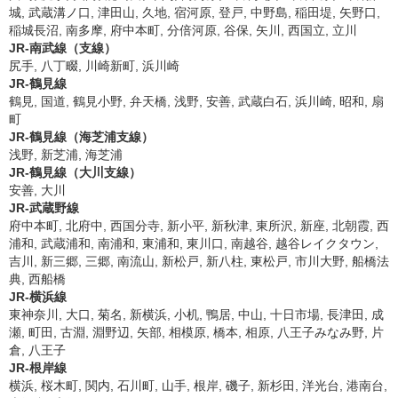
城, 武蔵溝ノ口, 津田山, 久地, 宿河原, 登戸, 中野島, 稲田堤, 矢野口,
稲城長沼, 南多摩, 府中本町, 分倍河原, 谷保, 矢川, 西国立, 立川
JR-南武線（支線）
尻手, 八丁畷, 川崎新町, 浜川崎
JR-鶴見線
鶴見, 国道, 鶴見小野, 弁天橋, 浅野, 安善, 武蔵白石, 浜川崎, 昭和, 扇
町
JR-鶴見線（海芝浦支線）
浅野, 新芝浦, 海芝浦
JR-鶴見線（大川支線）
安善, 大川
JR-武蔵野線
府中本町, 北府中, 西国分寺, 新小平, 新秋津, 東所沢, 新座, 北朝霞, 西
浦和, 武蔵浦和, 南浦和, 東浦和, 東川口, 南越谷, 越谷レイクタウン,
吉川, 新三郷, 三郷, 南流山, 新松戸, 新八柱, 東松戸, 市川大野, 船橋法
典, 西船橋
JR-横浜線
東神奈川, 大口, 菊名, 新横浜, 小机, 鴨居, 中山, 十日市場, 長津田, 成
瀬, 町田, 古淵, 淵野辺, 矢部, 相模原, 橋本, 相原, 八王子みなみ野, 片
倉, 八王子
JR-根岸線
横浜, 桜木町, 関内, 石川町, 山手, 根岸, 磯子, 新杉田, 洋光台, 港南台,