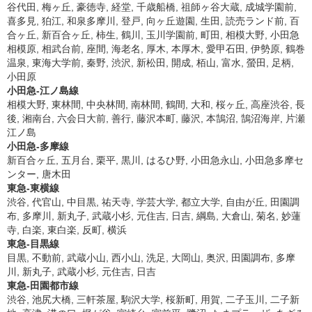
谷代田, 梅ヶ丘, 豪徳寺, 経堂, 千歳船橋, 祖師ヶ谷大蔵, 成城学園前,
喜多見, 狛江, 和泉多摩川, 登戸, 向ヶ丘遊園, 生田, 読売ランド前, 百
合ヶ丘, 新百合ヶ丘, 柿生, 鶴川, 玉川学園前, 町田, 相模大野, 小田急
相模原, 相武台前, 座間, 海老名, 厚木, 本厚木, 愛甲石田, 伊勢原, 鶴巻
温泉, 東海大学前, 秦野, 渋沢, 新松田, 開成, 栢山, 富水, 螢田, 足柄,
小田原
小田急-江ノ島線
相模大野, 東林間, 中央林間, 南林間, 鶴間, 大和, 桜ヶ丘, 高座渋谷, 長
後, 湘南台, 六会日大前, 善行, 藤沢本町, 藤沢, 本鵠沼, 鵠沼海岸, 片瀬
江ノ島
小田急-多摩線
新百合ヶ丘, 五月台, 栗平, 黒川, はるひ野, 小田急永山, 小田急多摩セ
ンター, 唐木田
東急-東横線
渋谷, 代官山, 中目黒, 祐天寺, 学芸大学, 都立大学, 自由が丘, 田園調
布, 多摩川, 新丸子, 武蔵小杉, 元住吉, 日吉, 綱島, 大倉山, 菊名, 妙蓮
寺, 白楽, 東白楽, 反町, 横浜
東急-目黒線
目黒, 不動前, 武蔵小山, 西小山, 洗足, 大岡山, 奥沢, 田園調布, 多摩
川, 新丸子, 武蔵小杉, 元住吉, 日吉
東急-田園都市線
渋谷, 池尻大橋, 三軒茶屋, 駒沢大学, 桜新町, 用賀, 二子玉川, 二子新