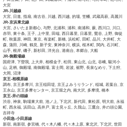
大宮
JR-川越線
大宮, 日進, 指扇, 南古谷, 川越, 西川越, 的場, 笠幡, 武蔵高萩, 高麗川
JR-京浜東北線
大宮, さいたま新都心, 与野, 北浦和, 浦和, 南浦和, 蕨, 西川口, 川口,
赤羽, 東十条, 王子, 上中里, 田端, 西日暮里, 日暮里, 鶯谷, 上野, 御徒
町, 秋葉原, 神田, 東京, 有楽町, 新橋, 浜松町, 田町, 品川, 大井町, 大
森, 蒲田, 川崎, 鶴見, 新子安, 東神奈川, 横浜, 桜木町, 関内, 石川町,
山手, 根岸, 磯子, 新杉田, 洋光台, 港南台, 本郷台, 大船
JR-御殿場線
国府津, 下曽我, 上大井, 相模金子, 松田, 東山北, 山北, 谷峨, 駿河小
山, 足柄, 御殿場, 南御殿場, 富士岡, 岩波, 裾野, 長泉なめり, 下土狩,
大岡, 沼津
京王-相模原線
調布, 京王多摩川, 京王稲田堤, 京王よみうりランド, 稲城, 若葉台, 京
王永山, 京王多摩センター, 京王堀之内, 南大沢, 多摩境, 橋本
京王-井の頭線
渋谷, 神泉, 駒場東大前, 池ノ上, 下北沢, 新代田, 東松原, 明大前, 永福
町, 西永福, 浜田山, 高井戸, 富士見ヶ丘, 久我山, 三鷹台, 井の頭公園,
吉祥寺
小田急-小田原線
新宿, 南新宿, 参宮橋, 代々木八幡, 代々木上原, 東北沢, 下北沢, 世田