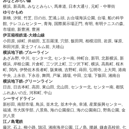
みなとみらい線
横浜, 新高島, みなとみらい, 馬車道, 日本大通り, 元町・中華街
ゆりかもめ
新橋, 汐留, 竹芝, 日の出, 芝浦ふ頭, お台場海浜公園, 台場, 船の科学
館, テレコムセンター, 青海, 国際展示場正門, 有明, 有明テニスの森,
市場前, 新豊洲, 豊洲
伊豆箱根鉄道-大雄山線
小田原, 緑町, 井細田, 五百羅漢, 穴部, 飯田岡, 相模沼田, 岩原, 塚原,
和田河原, 富士フイルム前, 大雄山
横浜地下鉄-ブルーライン
あざみ野, 中川, センター北, センター南, 仲町台, 新羽, 北新横浜, 新
横浜, 岸根公園, 片倉町, 三ツ沢上町, 三ツ沢下町, 横浜, 高島町, 桜木
町, 関内, 伊勢佐木長者町, 阪東橋, 吉野町, 蒔田, 弘明寺, 上大岡, 港南
中央, 上永谷, 下永谷, 舞岡, 戸塚, 踊場, 中田, 立場, 下飯田, 湘南台
横浜地下鉄-グリーンライン
日吉, 日吉本町, 高田, 東山田, 北山田, センター北, センター南, 都筑
ふれあいの丘, 河和町, 中山
シーサイドライン
新杉田, 南部市場, 鳥浜, 並木北, 並木中央, 幸浦, 産業振興センター,
福浦, 市大医学部, 八景島, 海の公園柴口, 海の公園南口, 野島公園, 金
沢八景
江ノ島電鉄
藤沢, 石上, 柳小路, 鵠沼, 湘南海岸公園, 江ノ島, 腰越, 鎌倉高校前, 七