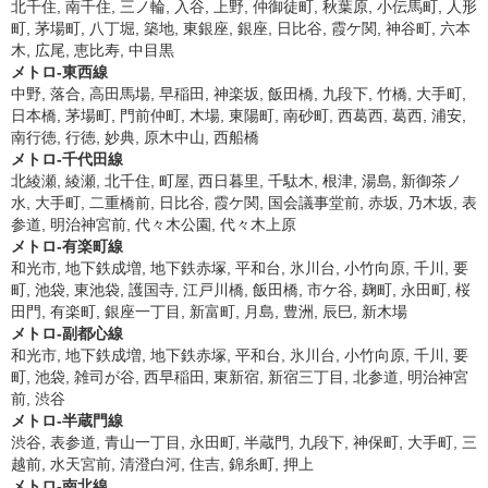
北千住, 南千住, 三ノ輪, 入谷, 上野, 仲御徒町, 秋葉原, 小伝馬町, 人形
町, 茅場町, 八丁堀, 築地, 東銀座, 銀座, 日比谷, 霞ケ関, 神谷町, 六本
木, 広尾, 恵比寿, 中目黒
メトロ-東西線
中野, 落合, 高田馬場, 早稲田, 神楽坂, 飯田橋, 九段下, 竹橋, 大手町,
日本橋, 茅場町, 門前仲町, 木場, 東陽町, 南砂町, 西葛西, 葛西, 浦安,
南行徳, 行徳, 妙典, 原木中山, 西船橋
メトロ-千代田線
北綾瀬, 綾瀬, 北千住, 町屋, 西日暮里, 千駄木, 根津, 湯島, 新御茶ノ
水, 大手町, 二重橋前, 日比谷, 霞ケ関, 国会議事堂前, 赤坂, 乃木坂, 表
参道, 明治神宮前, 代々木公園, 代々木上原
メトロ-有楽町線
和光市, 地下鉄成増, 地下鉄赤塚, 平和台, 氷川台, 小竹向原, 千川, 要
町, 池袋, 東池袋, 護国寺, 江戸川橋, 飯田橋, 市ケ谷, 麹町, 永田町, 桜
田門, 有楽町, 銀座一丁目, 新富町, 月島, 豊洲, 辰巳, 新木場
メトロ-副都心線
和光市, 地下鉄成増, 地下鉄赤塚, 平和台, 氷川台, 小竹向原, 千川, 要
町, 池袋, 雑司が谷, 西早稲田, 東新宿, 新宿三丁目, 北参道, 明治神宮
前, 渋谷
メトロ-半蔵門線
渋谷, 表参道, 青山一丁目, 永田町, 半蔵門, 九段下, 神保町, 大手町, 三
越前, 水天宮前, 清澄白河, 住吉, 錦糸町, 押上
メトロ-南北線