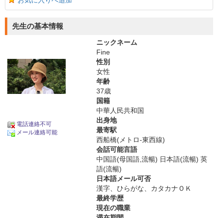
お気に入りへ追加
先生の基本情報
ニックネーム
Fine
性別
女性
年齢
37歳
国籍
中華人民共和国
出身地
電話連絡不可
最寄駅
メール連絡可能
西船橋(メトロ-東西線)
会話可能言語
中国語(母国語,流暢) 日本語(流暢) 英
語(流暢)
日本語メール可否
漢字、ひらがな、カタカナＯＫ
最終学歴
現在の職業
滞在期間