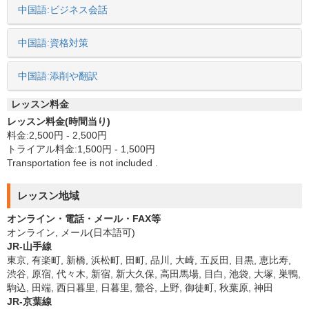
中国語:ビジネス会話
中国語:資格対策
中国語:添削や翻訳
レッスン料金
レッスン料金(時間当り)
料金:2,500円 - 2,500円
トライアル料金:1,500円 - 1,500円
Transportation fee is not included .
レッスン地域
オンライン・電話・メール・FAX等
オンライン, メール(日本語可)
JR-山手線
東京, 有楽町, 新橋, 浜松町, 田町, 品川, 大崎, 五反田, 目黒, 恵比寿,
渋谷, 原宿, 代々木, 新宿, 新大久保, 高田馬場, 目白, 池袋, 大塚, 巣鴨,
駒込, 田端, 西日暮里, 日暮里, 鶯谷, 上野, 御徒町, 秋葉原, 神田
JR-京葉線