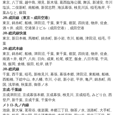
東京, 八丁堀, 越中島, 潮見, 新木場, 葛西臨海公園, 舞浜, 新浦安, 市川
塩浜, 二俣新町, 南船橋, 新習志野, 海浜幕張, 検見川浜, 稲毛海岸, 千
葉みなと, 蘇我
JR-成田線（東京～成田空港）
東京, 錦糸町, 船橋, 津田沼, 千葉, 東千葉, 都賀, 四街道, 物井, 佐倉,
酒々井, 成田, 空港第２ビル（成田空港）, 成田空港
JR-総武線快速
東京, 新日本橋, 馬喰町, 錦糸町, 新小岩, 市川, 船橋, 津田沼, 稲毛, 千
葉
JR-総武本線
東京, 錦糸町, 船橋, 津田沼, 千葉, 東千葉, 都賀, 四街道, 物井, 佐倉,
南酒々井, 榎戸, 八街, 日向, 成東, 松尾, 横芝, 飯倉, 八日市場, 干潟,
旭, 飯岡, 倉橋, 猿田, 松岸, 銚子
JR-総武線
千葉, 西千葉, 稲毛, 新検見川, 幕張, 幕張本郷, 津田沼, 東船橋, 船橋,
西船橋, 下総中山, 本八幡, 市川, 小岩, 新小岩, 平井, 亀戸, 錦糸町, 両
国, 浅草橋, 秋葉原, 御茶ノ水
京成-千葉線
京成津田沼, 京成幕張本郷, 京成幕張, 検見川, 京成稲毛, みどり台, 西
登戸, 新千葉, 京成千葉, 千葉中央
メトロ-丸ノ内線
池袋, 新大塚, 茗荷谷, 後楽園, 本郷三丁目, 御茶ノ水, 淡路町, 大手町,