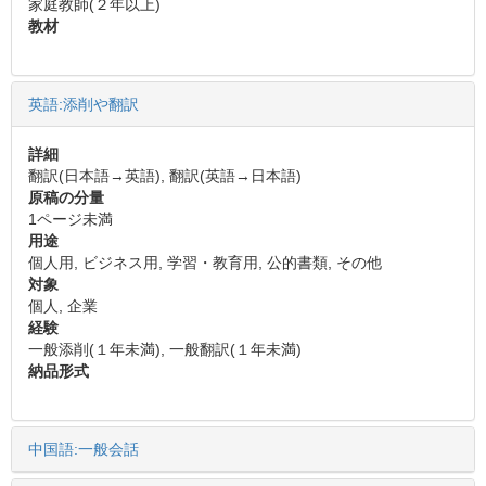
家庭教師(２年以上)
教材
英語:添削や翻訳
詳細
翻訳(日本語→英語), 翻訳(英語→日本語)
原稿の分量
1ページ未満
用途
個人用, ビジネス用, 学習・教育用, 公的書類, その他
対象
個人, 企業
経験
一般添削(１年未満), 一般翻訳(１年未満)
納品形式
中国語:一般会話