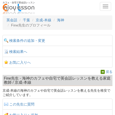
カフェ・自宅で英会話レッスン
Toggl
navig
英会話
千葉
京成-本線
海神
Fine先生のプロフィール
検索条件の追加・変更
検索結果へ
お気に入りへ
戻る
Fine先生 - 海神のカフェや自宅で英会話レッスンを教える家庭
教師 / 京成-本線
京成-本線の海神のカフェや自宅で英会話レッスンを教える先生を格安で
ご紹介しています。
この先生に質問