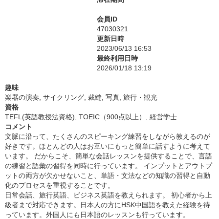
会員ID
47030321
更新日時
2023/06/13 16:53
最終利用日時
2026/01/18 13:19
趣味
楽器の演奏, サイクリング, 裁縫, 写真, 旅行・観光
資格
TEFL(英語教授法資格), TOEIC（900点以上）, 経営学士
コメント
文脈に沿って、たくさんのスピーキング練習をしながら教えるのが
好きです。ほとんどの人はお互いにもっと簡単に話すように考えて
います。 だからこそ、簡単な会話レッスンを提供することで、言語
の練習と語彙の習得を同時に行っています。 インプットとアウトプ
ットの両方が欠かせないこと、単語・文法などの知識の習得と自動
化のプロセスを重視することです。
日常会話、旅行英語、ビジネス英語を教えられます。 初心者から上
級者まで対応できます。日本人の方にHSK中国語を教えた経験を待
っています。外国人にも日本語のレッスンも行っています。