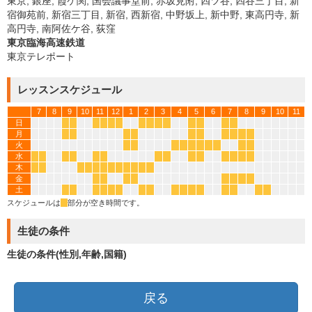
東京, 銀座, 霞ケ関, 国会議事堂前, 赤坂見附, 四ツ谷, 四谷三丁目, 新
宿御苑前, 新宿三丁目, 新宿, 西新宿, 中野坂上, 新中野, 東高円寺, 新
高円寺, 南阿佐ケ谷, 荻窪
東京臨海高速鉄道
東京テレポート
レッスンスケジュール
7
8
9
10
11
12
1
2
3
4
5
6
7
8
9
10
11
日
*
*
*
*
*
*
*
*
*
*
*
*
*
*
月
*
*
*
*
*
*
*
*
*
*
火
*
*
*
*
*
*
*
*
*
*
水
*
*
*
*
*
*
*
*
*
*
*
*
*
*
木
*
*
*
*
*
*
*
*
*
*
*
*
金
*
*
*
*
*
*
*
*
土
*
*
*
*
*
*
*
*
*
*
*
*
*
*
*
*
スケジュールは
*
部分が空き時間です。
生徒の条件
生徒の条件(性別,年齢,国籍)
戻る