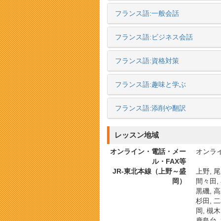
フランス語:一般会話
フランス語:ビジネス会話
フランス語:資格対策
フランス語:趣味と学ぶ
フランス語:添削や翻訳
レッスン地域
オンライン・電話・メー
オンライ
ル・FAX等
JR-東北本線（上野～盛
上野, 尾
岡）
間々田, 
黒磯, 高
杉田, 二
岡, 槻木
鹿島台, 