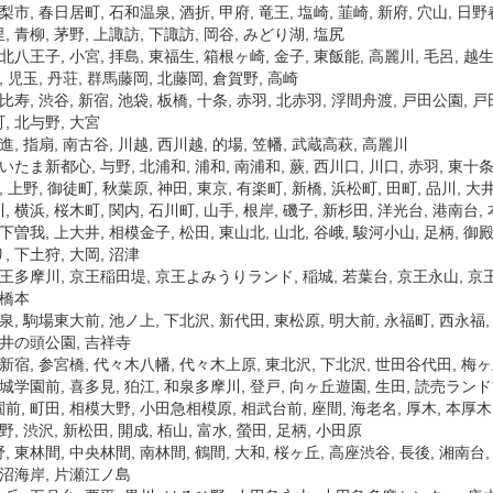
梨市, 春日居町, 石和温泉, 酒折, 甲府, 竜王, 塩崎, 韮崎, 新府, 穴山, 日野
 青柳, 茅野, 上諏訪, 下諏訪, 岡谷, みどり湖, 塩尻
北八王子, 小宮, 拝島, 東福生, 箱根ヶ崎, 金子, 東飯能, 高麗川, 毛呂, 越生,
, 児玉, 丹荘, 群馬藤岡, 北藤岡, 倉賀野, 高崎
比寿, 渋谷, 新宿, 池袋, 板橋, 十条, 赤羽, 北赤羽, 浮間舟渡, 戸田公園, 
, 北与野, 大宮
進, 指扇, 南古谷, 川越, 西川越, 的場, 笠幡, 武蔵高萩, 高麗川
いたま新都心, 与野, 北浦和, 浦和, 南浦和, 蕨, 西川口, 川口, 赤羽, 東十条
, 上野, 御徒町, 秋葉原, 神田, 東京, 有楽町, 新橋, 浜松町, 田町, 品川, 大井
 横浜, 桜木町, 関内, 石川町, 山手, 根岸, 磯子, 新杉田, 洋光台, 港南台,
下曽我, 上大井, 相模金子, 松田, 東山北, 山北, 谷峨, 駿河小山, 足柄, 御殿
, 下土狩, 大岡, 沼津
京王多摩川, 京王稲田堤, 京王よみうりランド, 稲城, 若葉台, 京王永山, 京
 橋本
泉, 駒場東大前, 池ノ上, 下北沢, 新代田, 東松原, 明大前, 永福町, 西永福
 井の頭公園, 吉祥寺
南新宿, 参宮橋, 代々木八幡, 代々木上原, 東北沢, 下北沢, 世田谷代田, 梅ヶ
成城学園前, 喜多見, 狛江, 和泉多摩川, 登戸, 向ヶ丘遊園, 生田, 読売ランド
前, 町田, 相模大野, 小田急相模原, 相武台前, 座間, 海老名, 厚木, 本厚木
野, 渋沢, 新松田, 開成, 栢山, 富水, 螢田, 足柄, 小田原
 東林間, 中央林間, 南林間, 鶴間, 大和, 桜ヶ丘, 高座渋谷, 長後, 湘南台,
鵠沼海岸, 片瀬江ノ島