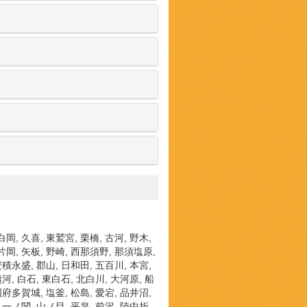
白岡, 久喜, 東鷲宮, 栗橋, 古河, 野木,
 片岡, 矢板, 野崎, 西那須野, 那須塩原,
 安積永盛, 郡山, 日和田, 五百川, 本宮,
越河, 白石, 東白石, 北白川, 大河原, 船
 国府多賀城, 塩釜, 松島, 愛宕, 品井沼,
, 一ノ関, 山ノ目, 平泉, 前沢, 陸中折