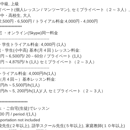
 中級, 上級
イベート(個人レッスン / マンツーマン), セミプライベート（２～３人）
 中・高校生, 大人
,500円 - 6,500円
/
トライアル料金:4,000円 - 4,000円
***************
 ・オンライン(Skype)同一料金
----------------------------------
学生トライアル料金: 4,000円 (1人)
歳・学生(小中高) 基本(月４回 ) レッスン料金:
0円 ~ 6,500円/ 20－60分 / プライベート (1人)
00円 ~ 4,875円/ h (1人) セミプライベート（２～３人）
----------------------------------
ライアル料金: 4,000円/h(1人)
（月４回～）基本レッスン料金:
0円/h ~ 5,500円/h(1人)
50円/h ~ 5, 200円/h(1人)/ 人 セミプライベート（２～３人）
*******************
ェ・ご自宅(生徒)でレッスン
0 円 / period /(1人)
portation not included
先生(２年以上), 語学スクール先生(５年以上), 家庭教師(１０年以上)