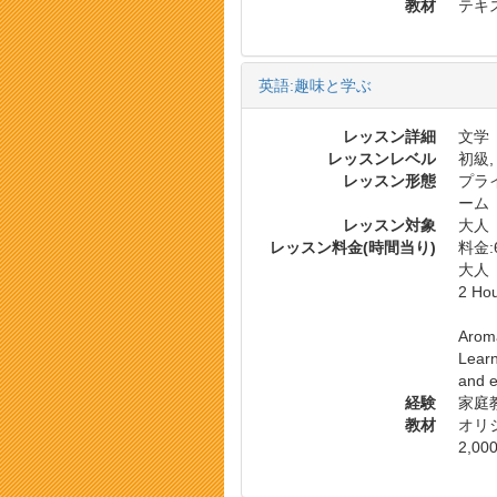
教材
テキス
英語:趣味と学ぶ
レッスン詳細
文学
レッスンレベル
初級,
レッスン形態
プラ
ーム
レッスン対象
大人
レッスン料金(時間当り)
料金:6
大人
2 Ho
Aroma
Learn
and e
経験
家庭
教材
オリ
2,00