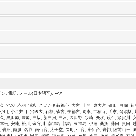
ン, 電話, メール(日本語可), FAX
久, 池袋, 赤羽, 浦和, さいたま新都心, 大宮, 土呂, 東大宮, 蓮田, 白岡, 新
小山, 小金井, 自治医大, 石橋, 雀宮, 宇都宮, 岡本, 宝積寺, 氏家, 蒲須坂,
久, 黒田原, 豊原, 白坂, 新白河, 白河, 久田野, 泉崎, 矢吹, 鏡石, 須賀川,
本松, 安達, 松川, 金谷川, 南福島, 福島, 東福島, 伊達, 桑折, 藤田, 貝田, 
, 岩沼, 館腰, 名取, 南仙台, 太子堂, 長町, 仙台, 東仙台, 岩切, 陸前山王,
松山町, 小牛田, 田尻, 瀬峰, 梅ヶ沢, 新田, 石越, 油島, 花泉, 清水原, 有壁