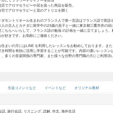
テルにてフラワーデザイナーを担当
貨店でアロマセラピーや花を扱った商品を販売。
自宅でアロマセラピーと花のアトリエを開く
ナダモントリオール生まれのフランス人で第一言語はフランス語で英語も
本人の主人とカナダに留学中の23歳の息子と一緒に東京都三鷹市井の頭
度こちらへいらして、フランス語の勉強 の計画を一緒に立てましょう。
のが好きです。お気軽にご連絡ください。
お住まいの方にはLINE を利用したレッスンをお勧めしております。また
空き時間を有効に活用し学習することが可能です。内容の濃いレッスン
く、多くの音楽関係の専門家、また様々な分野の専門職の方にご利用頂
生徒コメントなど
イベントなど
オリジナル教材
話, 旅行会話, リスニング, 読解, 作文, 海外生活