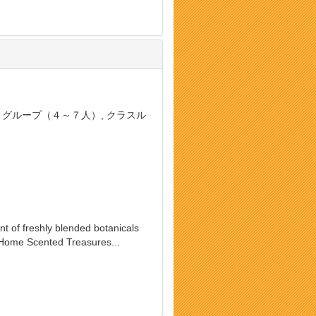
, グループ（４～７人）, クラスル
nt of freshly blended botanicals
Home Scented Treasures...