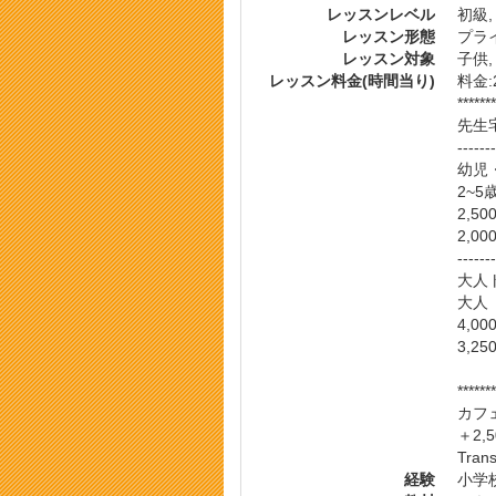
レッスンレベル
初級,
レッスン形態
プラ
レッスン対象
子供,
レッスン料金(時間当り)
料金:2
*******
先生宅
-------
幼児・
2~5
2,50
2,0
-------
大人ト
大人
4,00
3,2
*******
カフ
＋2,50
Trans
経験
小学校