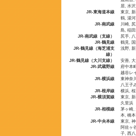
居, 水沢
JR-東海道本線
東京, 新
鶴, 湯河
JR-南武線
川崎, 尻
島, 稲田
JR-南武線（支線）
尻手, 
JR-鶴見線
鶴見, 国
JR-鶴見線（海芝浦支
浅野, 
線）
JR-鶴見線（大川支線）
安善, 
JR-武蔵野線
府中本町,
越谷レイ
JR-横浜線
東神奈川,
八王子み
JR-根岸線
横浜, 桜
JR-横須賀線
東京, 新
久里浜
JR-相模線
茅ヶ崎, 
本, 橋本
JR-中央本線
東京, 神
阿佐ヶ谷,
子, 西八