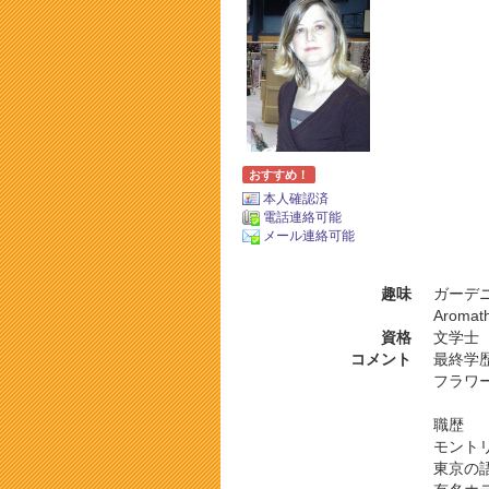
おすすめ！
本人確認済
電話連絡可能
メール連絡可能
趣味
ガーデニ
Aromath
資格
文学士
コメント
最終学
フラワ
職歴
モント
東京の