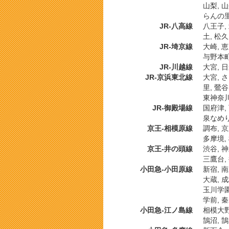
山梨, 山
らんの里,
JR-八高線
八王子, 
土, 松久
JR-埼京線
大崎, 恵
与野本町
JR-川越線
大宮, 日
JR-京浜東北線
大宮, さ
里, 鶯谷
東神奈川,
JR-御殿場線
国府津, 
泉なめり
京王-相模原線
調布, 
多摩境,
京王-井の頭線
渋谷, 神
三鷹台,
小田急-小田原線
新宿, 
大蔵, 
玉川学園
学前, 秦
小田急-江ノ島線
相模大野,
鵠沼, 