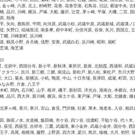
, 金ヶ崎, 六原, 北上, 村崎野, 花巻, 花巻空港, 石鳥谷, 日詰, 紫波中央, 古
橋, 品川, 川崎, 横浜, 戸塚, 大船, 藤沢, 辻堂, 茅ヶ崎, 平塚, 大磯, 二宮, 
原, 熱海
手, 矢向, 鹿島田, 平間, 向河原, 武蔵小杉, 武蔵中原, 武蔵新城, 武蔵溝ノ口
堤, 矢野口, 稲城長沼, 南多摩, 府中本町, 分倍河原, 谷保, 矢川, 西国立, 
八丁畷, 川崎新町, 浜川崎
道, 鶴見小野, 弁天橋, 浅野, 安善, 武蔵白石, 浜川崎, 昭和, 扇町
新芝浦, 海芝浦
大川
 北府中, 西国分寺, 新小平, 新秋津, 東所沢, 新座, 北朝霞, 西浦和, 武蔵
クタウン, 吉川, 新三郷, 三郷, 南流山, 新松戸, 新八柱, 東松戸, 市川大野
 大口, 菊名, 新横浜, 小机, 鴨居, 中山, 十日市場, 長津田, 成瀬, 町田, 古
なみ野, 片倉, 八王子
木町, 関内, 石川町, 山手, 根岸, 磯子, 新杉田, 洋光台, 港南台, 本郷台, 大
橋, 品川, 西大井, 新川崎, 横浜, 保土ケ谷, 東戸塚, 戸塚, 大船, 北鎌倉, 鎌
北茅ヶ崎, 香川, 寒川, 宮山, 倉見, 門沢橋, 社家, 厚木, 海老名, 入谷, 相武
田, 御茶ノ水, 水道橋, 飯田橋, 市ケ谷, 四ツ谷, 信濃町, 千駄ケ谷, 代々木, 
 荻窪, 西荻窪, 吉祥寺, 三鷹, 武蔵境, 東小金井, 武蔵小金井, 国分寺, 西国
王子, 高尾, 相模湖, 藤野, 上野原, 四方津, 梁川, 鳥沢, 猿橋, 大月, 初狩,