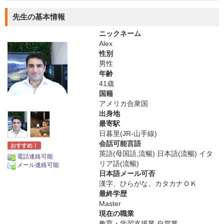
先生の基本情報
ニックネーム
Alex
性別
男性
年齢
41歳
国籍
アメリカ合衆国
出身地
最寄駅
日暮里(JR-山手線)
会話可能言語
おすすめ！
英語(母国語,流暢) 日本語(流暢) イタ
電話連絡可能
リア語(流暢)
メール連絡可能
日本語メール可否
漢字、ひらがな、カタカナＯＫ
最終学歴
Master
現在の職業
教育・学習支援業 自営業