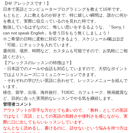
【Hi! アレックスです！】
日本で英語とコンピュータープログラミングを教えて15年です。
もともと、人に教えるのが好きで、特に嬉しい瞬間は、誰かに何か
を教えて、実際に役立っているのを見れた時です。
勉強しているはずなのに、悔しい思いをするるような、「Sorry, I
can not speak English」を使う日をもう無くしましょう！
※ご希望の日時に柔軟に対応できるよう、スケジュール欄はほぼ
「可能」にチェックを入れています。
週何回、場所、時間など、カスタムも可能ですので、お気軽にご相
談ください。
【アレックスのレッスンの特徴は？】
・日本語でのメールや会話も対応していますので、大切なポイント
ではよりスムーズにコミュニケーションできます。
・それぞれの学びたい英語に合わせて、レッスンメニューを組んで
います。
移住、留学、出張、海外旅行、TOEIC、カフェトーク、映画鑑賞な
ど、目的に合った実用的なレッスンでやる気を継続します。
管理者コメント
アウトプットが苦手な方がとても多いので、「教科」としての英語
ではなく「言語」としての英語の気軽さや便利さを感じながら、実
際に口に出してもらいレッスンしています。
なんとなく読めるし、書けるのに、話せないという悩みを持つ方は