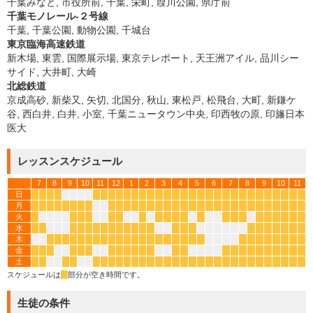
千葉みなと, 市役所前, 千葉, 栄町, 葭川公園, 県庁前
千葉モノレール-２号線
千葉, 千葉公園, 動物公園, 千城台
東京臨海高速鉄道
新木場, 東雲, 国際展示場, 東京テレポート, 天王洲アイル, 品川シー
サイド, 大井町, 大崎
北総鉄道
京成高砂, 新柴又, 矢切, 北国分, 秋山, 東松戸, 松飛台, 大町, 新鎌ケ
谷, 西白井, 白井, 小室, 千葉ニュータウン中央, 印西牧の原, 印旛日本
医大
レッスンスケジュール
7
8
9
10
11
12
1
2
3
4
5
6
7
8
9
10
11
日
*
*
*
*
*
*
*
*
*
*
*
*
*
*
*
*
*
*
*
*
*
*
*
*
*
*
*
*
*
*
月
*
*
*
*
*
*
*
*
*
*
*
*
*
*
*
*
*
*
*
*
*
*
*
*
*
*
*
*
*
*
*
*
火
*
*
*
*
*
*
*
*
*
*
*
*
*
*
*
*
*
*
*
*
*
水
*
*
*
*
*
*
*
*
*
*
*
*
*
*
*
*
*
*
*
*
*
*
*
木
*
*
*
*
*
*
*
*
*
*
*
*
*
*
*
*
*
*
*
*
*
*
*
*
*
*
*
*
金
*
*
*
*
*
*
*
*
*
*
*
*
*
*
*
*
*
*
*
*
*
*
*
*
土
*
*
*
*
*
*
*
*
*
*
*
*
*
*
*
*
*
*
*
*
*
*
*
*
*
*
*
*
*
*
スケジュールは
*
部分が空き時間です。
生徒の条件