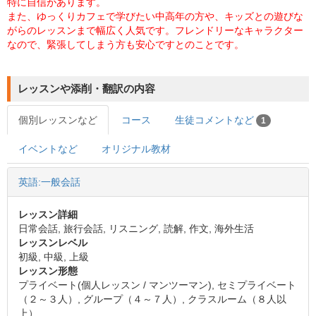
特に自信があります。
また、ゆっくりカフェで学びたい中高年の方や、キッズとの遊びな
がらのレッスンまで幅広く人気です。フレンドリーなキャラクター
なので、緊張してしまう方も安心ですとのことです。
レッスンや添削・翻訳の内容
個別レッスンなど
コース
生徒コメントなど
1
イベントなど
オリジナル教材
英語:一般会話
レッスン詳細
日常会話, 旅行会話, リスニング, 読解, 作文, 海外生活
レッスンレベル
初級, 中級, 上級
レッスン形態
プライベート(個人レッスン / マンツーマン), セミプライベート
（２～３人）, グループ（４～７人）, クラスルーム（８人以
上）