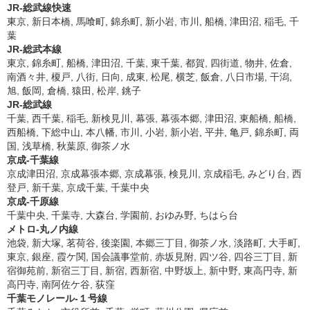
JR-総武線快速
東京, 新日本橋, 馬喰町, 錦糸町, 新小岩, 市川, 船橋, 津田沼, 稲毛, 千
葉
JR-総武本線
東京, 錦糸町, 船橋, 津田沼, 千葉, 東千葉, 都賀, 四街道, 物井, 佐倉,
南酒々井, 榎戸, 八街, 日向, 成東, 松尾, 横芝, 飯倉, 八日市場, 干潟,
旭, 飯岡, 倉橋, 猿田, 松岸, 銚子
JR-総武線
千葉, 西千葉, 稲毛, 新検見川, 幕張, 幕張本郷, 津田沼, 東船橋, 船橋,
西船橋, 下総中山, 本八幡, 市川, 小岩, 新小岩, 平井, 亀戸, 錦糸町, 両
国, 浅草橋, 秋葉原, 御茶ノ水
京成-千葉線
京成津田沼, 京成幕張本郷, 京成幕張, 検見川, 京成稲毛, みどり台, 西
登戸, 新千葉, 京成千葉, 千葉中央
京成-千原線
千葉中央, 千葉寺, 大森台, 学園前, おゆみ野, ちはら台
メトロ-丸ノ内線
池袋, 新大塚, 茗荷谷, 後楽園, 本郷三丁目, 御茶ノ水, 淡路町, 大手町,
東京, 銀座, 霞ケ関, 国会議事堂前, 赤坂見附, 四ツ谷, 四谷三丁目, 新
宿御苑前, 新宿三丁目, 新宿, 西新宿, 中野坂上, 新中野, 東高円寺, 新
高円寺, 南阿佐ケ谷, 荻窪
千葉モノレール-１号線