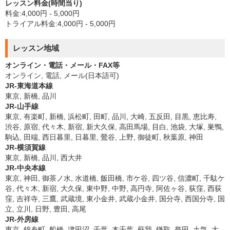
レッスン料金(時間当り)
料金:4,000円 - 5,000円
トライアル料金:4,000円 - 5,000円
レッスン地域
オンライン・電話・メール・FAX等
オンライン, 電話, メール(日本語可)
JR-東海道本線
東京, 新橋, 品川
JR-山手線
東京, 有楽町, 新橋, 浜松町, 田町, 品川, 大崎, 五反田, 目黒, 恵比寿,
渋谷, 原宿, 代々木, 新宿, 新大久保, 高田馬場, 目白, 池袋, 大塚, 巣鴨,
駒込, 田端, 西日暮里, 日暮里, 鶯谷, 上野, 御徒町, 秋葉原, 神田
JR-横須賀線
東京, 新橋, 品川, 西大井
JR-中央本線
東京, 神田, 御茶ノ水, 水道橋, 飯田橋, 市ケ谷, 四ツ谷, 信濃町, 千駄ケ
谷, 代々木, 新宿, 大久保, 東中野, 中野, 高円寺, 阿佐ヶ谷, 荻窪, 西荻
窪, 吉祥寺, 三鷹, 武蔵境, 東小金井, 武蔵小金井, 国分寺, 西国分寺, 国
立, 立川, 日野, 豊田, 高尾
JR-外房線
東京, 錦糸町, 船橋, 津田沼, 千葉, 本千葉, 蘇我, 鎌取, 誉田, 土気, 大