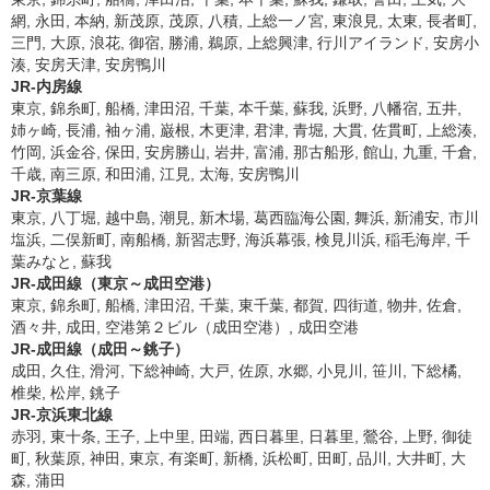
網, 永田, 本納, 新茂原, 茂原, 八積, 上総一ノ宮, 東浪見, 太東, 長者町,
三門, 大原, 浪花, 御宿, 勝浦, 鵜原, 上総興津, 行川アイランド, 安房小
湊, 安房天津, 安房鴨川
JR-内房線
東京, 錦糸町, 船橋, 津田沼, 千葉, 本千葉, 蘇我, 浜野, 八幡宿, 五井,
姉ヶ崎, 長浦, 袖ヶ浦, 巌根, 木更津, 君津, 青堀, 大貫, 佐貫町, 上総湊,
竹岡, 浜金谷, 保田, 安房勝山, 岩井, 富浦, 那古船形, 館山, 九重, 千倉,
千歳, 南三原, 和田浦, 江見, 太海, 安房鴨川
JR-京葉線
東京, 八丁堀, 越中島, 潮見, 新木場, 葛西臨海公園, 舞浜, 新浦安, 市川
塩浜, 二俣新町, 南船橋, 新習志野, 海浜幕張, 検見川浜, 稲毛海岸, 千
葉みなと, 蘇我
JR-成田線（東京～成田空港）
東京, 錦糸町, 船橋, 津田沼, 千葉, 東千葉, 都賀, 四街道, 物井, 佐倉,
酒々井, 成田, 空港第２ビル（成田空港）, 成田空港
JR-成田線（成田～銚子）
成田, 久住, 滑河, 下総神崎, 大戸, 佐原, 水郷, 小見川, 笹川, 下総橘,
椎柴, 松岸, 銚子
JR-京浜東北線
赤羽, 東十条, 王子, 上中里, 田端, 西日暮里, 日暮里, 鶯谷, 上野, 御徒
町, 秋葉原, 神田, 東京, 有楽町, 新橋, 浜松町, 田町, 品川, 大井町, 大
森, 蒲田