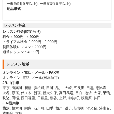
一般添削(９年以上), 一般翻訳(９年以上)
納品形式
レッスン料金
レッスン料金(時間当り)
料金:4,900円 - 4,900円
トライアル料金:2,000円 - 2,000円
初回体験レッスン：2000円
通常レッスン：4900円
レッスン地域
オンライン・電話・メール・FAX等
オンライン, 電話, メール(日本語可)
JR-山手線
東京, 有楽町, 新橋, 浜松町, 田町, 品川, 大崎, 五反田, 目黒, 恵比寿,
渋谷, 原宿, 代々木, 新宿, 新大久保, 高田馬場, 目白, 池袋, 大塚, 巣鴨,
駒込, 田端, 西日暮里, 日暮里, 鶯谷, 上野, 御徒町, 秋葉原, 神田
JR-根岸線
横浜, 桜木町, 関内, 石川町, 山手, 根岸, 磯子, 新杉田, 洋光台, 港南台,
本郷台, 大船