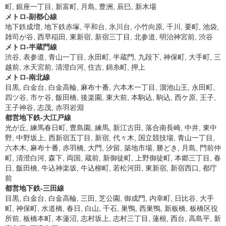
町, 銀座一丁目, 新富町, 月島, 豊洲, 辰巳, 新木場
メトロ-副都心線
地下鉄成増, 地下鉄赤塚, 平和台, 氷川台, 小竹向原, 千川, 要町, 池袋,
雑司が谷, 西早稲田, 東新宿, 新宿三丁目, 北参道, 明治神宮前, 渋谷
メトロ-半蔵門線
渋谷, 表参道, 青山一丁目, 永田町, 半蔵門, 九段下, 神保町, 大手町, 三
越前, 水天宮前, 清澄白河, 住吉, 錦糸町, 押上
メトロ-南北線
目黒, 白金台, 白金高輪, 麻布十番, 六本木一丁目, 溜池山王, 永田町,
四ツ谷, 市ケ谷, 飯田橋, 後楽園, 東大前, 本駒込, 駒込, 西ケ原, 王子,
王子神谷, 志茂, 赤羽岩淵
都営地下鉄-大江戸線
光が丘, 練馬春日町, 豊島園, 練馬, 新江古田, 落合南長崎, 中井, 東中
野, 中野坂上, 西新宿五丁目, 新宿, 代々木, 国立競技場, 青山一丁目,
六本木, 麻布十番, 赤羽橋, 大門, 汐留, 築地市場, 勝どき, 月島, 門前仲
町, 清澄白河, 森下, 両国, 蔵前, 新御徒町, 上野御徒町, 本郷三丁目, 春
日, 飯田橋, 牛込神楽坂, 牛込柳町, 若松河田, 東新宿, 新宿西口, 都庁
前
都営地下鉄-三田線
目黒, 白金台, 白金高輪, 三田, 芝公園, 御成門, 内幸町, 日比谷, 大手
町, 神保町, 水道橋, 春日, 白山, 千石, 巣鴨, 西巣鴨, 新板橋, 板橋区役
所前, 板橋本町, 本蓮沼, 志村坂上, 志村三丁目, 蓮根, 西台, 高島平, 新