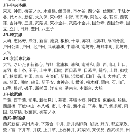
JR-中央本線
東京, 神田, 御茶ノ水, 水道橋, 飯田橋, 市ケ谷, 四ツ谷, 信濃町, 千駄ケ
谷, 代々木, 新宿, 大久保, 東中野, 中野, 高円寺, 阿佐ヶ谷, 荻窪, 西荻
窪, 吉祥寺, 三鷹, 武蔵境, 東小金井, 武蔵小金井, 国分寺, 西国分寺, 国
立, 立川, 日野, 豊田, 八王子
JR-埼京線
大崎, 恵比寿, 渋谷, 新宿, 池袋, 板橋, 十条, 赤羽, 北赤羽, 浮間舟渡,
戸田公園, 戸田, 北戸田, 武蔵浦和, 中浦和, 南与野, 与野本町, 北与野,
大宮
JR-京浜東北線
大宮, さいたま新都心, 与野, 北浦和, 浦和, 南浦和, 蕨, 西川口, 川口,
赤羽, 東十条, 王子, 上中里, 田端, 西日暮里, 日暮里, 鶯谷, 上野, 御徒
町, 秋葉原, 神田, 東京, 有楽町, 新橋, 浜松町, 田町, 品川, 大井町, 大
森, 蒲田, 川崎, 鶴見, 新子安, 東神奈川, 横浜, 桜木町, 関内, 石川町,
山手, 根岸, 磯子, 新杉田, 洋光台, 港南台, 本郷台, 大船
JR-総武線
千葉, 西千葉, 稲毛, 新検見川, 幕張, 幕張本郷, 津田沼, 東船橋, 船橋,
西船橋, 下総中山, 本八幡, 市川, 小岩, 新小岩, 平井, 亀戸, 錦糸町, 両
国, 浅草橋, 秋葉原, 御茶ノ水
西武-新宿線
西武新宿, 高田馬場, 下落合, 中井, 新井薬師前, 沼袋, 野方, 都立家政,
鷺ノ宮, 下井草, 井荻, 上井草, 上石神井, 武蔵関, 東伏見, 西武柳沢, 田