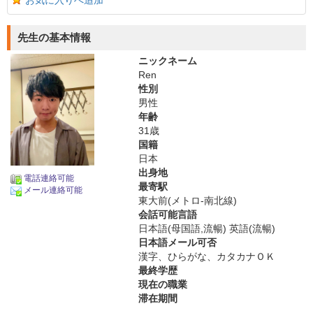
お気に入りへ追加
先生の基本情報
ニックネーム
Ren
性別
男性
年齢
31歳
国籍
日本
出身地
電話連絡可能
最寄駅
メール連絡可能
東大前(メトロ-南北線)
会話可能言語
日本語(母国語,流暢) 英語(流暢)
日本語メール可否
漢字、ひらがな、カタカナＯＫ
最終学歴
現在の職業
滞在期間