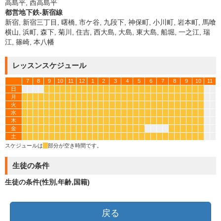
高島平, 西高島平
都営地下鉄-新宿線
新宿, 新宿三丁目, 曙橋, 市ケ谷, 九段下, 神保町, 小川町, 岩本町, 馬喰
横山, 浜町, 森下, 菊川, 住吉, 西大島, 大島, 東大島, 船堀, 一之江, 瑞
江, 篠崎, 本八幡
レッスンスケジュール
7
8
9
10
11
12
1
2
3
4
5
6
7
8
9
10
11
日
*
*
*
*
*
*
*
*
*
*
*
*
*
*
*
*
*
*
*
*
*
*
*
*
*
*
*
*
月
*
*
*
*
*
*
*
*
*
*
*
*
*
*
*
*
*
*
*
*
*
*
*
*
*
*
*
*
*
*
*
*
火
*
*
*
*
*
*
*
*
*
*
*
*
*
*
*
*
*
*
*
*
*
*
*
*
*
*
*
*
*
*
*
*
水
*
*
*
*
*
*
*
*
*
*
*
*
*
*
*
*
*
*
*
*
*
*
*
*
*
*
*
*
*
*
*
*
木
*
*
*
*
*
*
*
*
*
*
*
*
*
*
*
*
*
*
*
*
*
*
*
*
*
*
*
*
*
*
*
*
金
*
*
*
*
*
*
*
*
*
*
*
*
*
*
*
*
*
*
*
*
*
*
*
*
*
*
*
*
土
*
*
*
*
*
*
*
*
*
*
*
*
*
*
*
*
*
*
*
*
*
*
*
*
*
*
*
*
*
*
*
*
スケジュールは
*
部分が空き時間です。
生徒の条件
生徒の条件(性別,年齢,国籍)
戻る