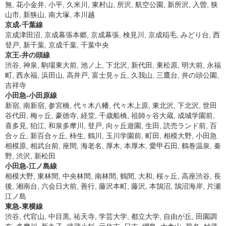
無, 花小金井, 小平, 久米川, 東村山, 所沢, 航空公園, 新所沢, 入曽, 狭
山市, 新狭山, 南大塚, 本川越
京成-千葉線
京成津田沼, 京成幕張本郷, 京成幕張, 検見川, 京成稲毛, みどり台, 西
登戸, 新千葉, 京成千葉, 千葉中央
京王-井の頭線
渋谷, 神泉, 駒場東大前, 池ノ上, 下北沢, 新代田, 東松原, 明大前, 永福
町, 西永福, 浜田山, 高井戸, 富士見ヶ丘, 久我山, 三鷹台, 井の頭公園,
吉祥寺
小田急-小田原線
新宿, 南新宿, 参宮橋, 代々木八幡, 代々木上原, 東北沢, 下北沢, 世田
谷代田, 梅ヶ丘, 豪徳寺, 経堂, 千歳船橋, 祖師ヶ谷大蔵, 成城学園前,
喜多見, 狛江, 和泉多摩川, 登戸, 向ヶ丘遊園, 生田, 読売ランド前, 百
合ヶ丘, 新百合ヶ丘, 柿生, 鶴川, 玉川学園前, 町田, 相模大野, 小田急
相模原, 相武台前, 座間, 海老名, 厚木, 本厚木, 愛甲石田, 鶴巻温泉, 秦
野, 渋沢, 新松田
小田急-江ノ島線
相模大野, 東林間, 中央林間, 南林間, 鶴間, 大和, 桜ヶ丘, 高座渋谷, 長
後, 湘南台, 六会日大前, 善行, 藤沢本町, 藤沢, 本鵠沼, 鵠沼海岸, 片瀬
江ノ島
東急-東横線
渋谷, 代官山, 中目黒, 祐天寺, 学芸大学, 都立大学, 自由が丘, 田園調