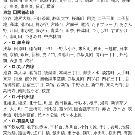
布, 多摩川, 新丸子, 武蔵小杉, 元住吉, 日吉, 綱島, 大倉山, 菊名, 妙蓮
寺, 白楽, 東白楽, 反町, 横浜
東急-田園都市線
渋谷, 池尻大橋, 三軒茶屋, 駒沢大学, 桜新町, 用賀, 二子玉川, 二子新
地, 高津, 溝の口, 梶が谷, 宮崎台, 宮前平, 鷺沼, たまプラーザ, あざみ
野, 江田, 市が尾, 藤が丘, 青葉台, 田奈, 長津田, つくし野, すずかけ
台, 南町田, つきみ野, 中央林間
メトロ-銀座線
浅草, 田原町, 稲荷町, 上野, 上野広小路, 末広町, 神田, 三越前, 日本
橋, 京橋, 銀座, 新橋, 虎ノ門, 溜池山王, 赤坂見附, 青山一丁目, 外苑
前, 表参道, 渋谷
メトロ-丸ノ内線
池袋, 新大塚, 茗荷谷, 後楽園, 本郷三丁目, 御茶ノ水, 淡路町, 大手町,
東京, 銀座, 霞ケ関, 国会議事堂前, 赤坂見附, 四ツ谷, 四谷三丁目, 新
宿御苑前, 新宿三丁目, 新宿, 西新宿, 中野坂上, 新中野, 東高円寺, 新
高円寺, 南阿佐ケ谷, 荻窪
メトロ-千代田線
北綾瀬, 綾瀬, 北千住, 町屋, 西日暮里, 千駄木, 根津, 湯島, 新御茶ノ
水, 大手町, 二重橋前, 日比谷, 霞ケ関, 国会議事堂前, 赤坂, 乃木坂, 表
参道, 明治神宮前, 代々木公園, 代々木上原
メトロ-有楽町線
地下鉄成増, 地下鉄赤塚, 平和台, 氷川台, 小竹向原, 千川, 要町, 池袋,
東池袋, 護国寺, 江戸川橋, 飯田橋, 市ケ谷, 麹町, 永田町, 桜田門, 有楽