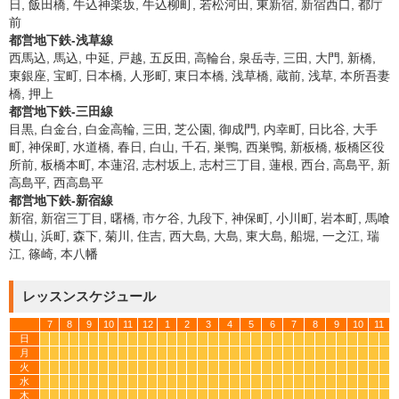
日, 飯田橋, 牛込神楽坂, 牛込柳町, 若松河田, 東新宿, 新宿西口, 都庁
前
都営地下鉄-浅草線
西馬込, 馬込, 中延, 戸越, 五反田, 高輪台, 泉岳寺, 三田, 大門, 新橋,
東銀座, 宝町, 日本橋, 人形町, 東日本橋, 浅草橋, 蔵前, 浅草, 本所吾妻
橋, 押上
都営地下鉄-三田線
目黒, 白金台, 白金高輪, 三田, 芝公園, 御成門, 内幸町, 日比谷, 大手
町, 神保町, 水道橋, 春日, 白山, 千石, 巣鴨, 西巣鴨, 新板橋, 板橋区役
所前, 板橋本町, 本蓮沼, 志村坂上, 志村三丁目, 蓮根, 西台, 高島平, 新
高島平, 西高島平
都営地下鉄-新宿線
新宿, 新宿三丁目, 曙橋, 市ケ谷, 九段下, 神保町, 小川町, 岩本町, 馬喰
横山, 浜町, 森下, 菊川, 住吉, 西大島, 大島, 東大島, 船堀, 一之江, 瑞
江, 篠崎, 本八幡
レッスンスケジュール
7
8
9
10
11
12
1
2
3
4
5
6
7
8
9
10
11
日
*
*
*
*
*
*
*
*
*
*
*
*
*
*
*
*
*
*
*
*
*
*
*
*
*
*
*
*
*
*
*
*
*
*
月
*
*
*
*
*
*
*
*
*
*
*
*
*
*
*
*
*
*
*
*
*
*
*
*
*
*
*
*
*
*
*
*
*
*
火
*
*
*
*
*
*
*
*
*
*
*
*
*
*
*
*
*
*
*
*
*
*
*
*
*
*
*
*
*
*
*
*
*
*
水
*
*
*
*
*
*
*
*
*
*
*
*
*
*
*
*
*
*
*
*
*
*
*
*
*
*
*
*
*
*
*
*
*
*
木
*
*
*
*
*
*
*
*
*
*
*
*
*
*
*
*
*
*
*
*
*
*
*
*
*
*
*
*
*
*
*
*
*
*