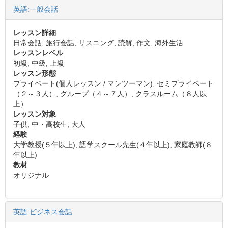
英語:一般会話
レッスン詳細
日常会話, 旅行会話, リスニング, 読解, 作文, 海外生活
レッスンレベル
初級, 中級, 上級
レッスン形態
プライベート(個人レッスン / マンツーマン), セミプライベート
（２～３人）, グループ（４～７人）, クラスルーム（８人以
上）
レッスン対象
子供, 中・高校生, 大人
経験
大学教授(５年以上), 語学スクール先生(４年以上), 家庭教師(８
年以上)
教材
オリジナル
英語:ビジネス会話