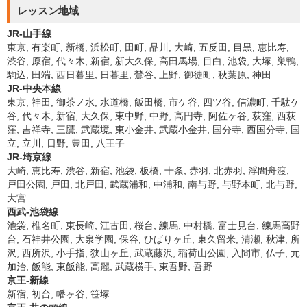
レッスン地域
JR-山手線
東京, 有楽町, 新橋, 浜松町, 田町, 品川, 大崎, 五反田, 目黒, 恵比寿,
渋谷, 原宿, 代々木, 新宿, 新大久保, 高田馬場, 目白, 池袋, 大塚, 巣鴨,
駒込, 田端, 西日暮里, 日暮里, 鶯谷, 上野, 御徒町, 秋葉原, 神田
JR-中央本線
東京, 神田, 御茶ノ水, 水道橋, 飯田橋, 市ケ谷, 四ツ谷, 信濃町, 千駄ケ
谷, 代々木, 新宿, 大久保, 東中野, 中野, 高円寺, 阿佐ヶ谷, 荻窪, 西荻
窪, 吉祥寺, 三鷹, 武蔵境, 東小金井, 武蔵小金井, 国分寺, 西国分寺, 国
立, 立川, 日野, 豊田, 八王子
JR-埼京線
大崎, 恵比寿, 渋谷, 新宿, 池袋, 板橋, 十条, 赤羽, 北赤羽, 浮間舟渡,
戸田公園, 戸田, 北戸田, 武蔵浦和, 中浦和, 南与野, 与野本町, 北与野,
大宮
西武-池袋線
池袋, 椎名町, 東長崎, 江古田, 桜台, 練馬, 中村橋, 富士見台, 練馬高野
台, 石神井公園, 大泉学園, 保谷, ひばりヶ丘, 東久留米, 清瀬, 秋津, 所
沢, 西所沢, 小手指, 狭山ヶ丘, 武蔵藤沢, 稲荷山公園, 入間市, 仏子, 元
加治, 飯能, 東飯能, 高麗, 武蔵横手, 東吾野, 吾野
京王-新線
新宿, 初台, 幡ヶ谷, 笹塚