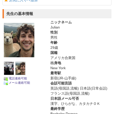
お気に入りへ追加
先生の基本情報
ニックネーム
Julian
性別
男性
年齢
29歳
国籍
アメリカ合衆国
出身地
New York
最寄駅
新宿(JR-山手線)
電話連絡可能
メール連絡可能
会話可能言語
英語(母国語,流暢) 日本語(日常会話)
フランス語(母国語,流暢)
日本語メール可否
漢字、ひらがな、カタカナＯＫ
最終学歴
Bachelor Degree