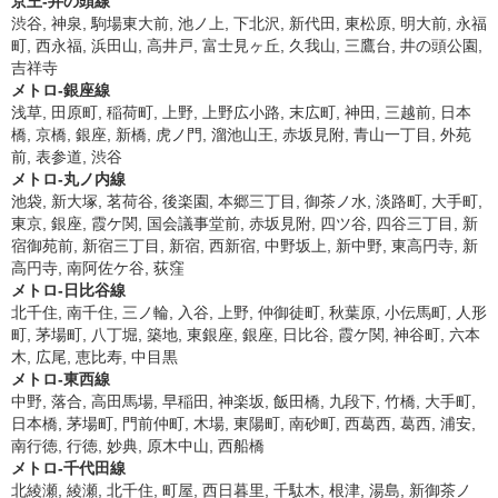
京王-井の頭線
渋谷, 神泉, 駒場東大前, 池ノ上, 下北沢, 新代田, 東松原, 明大前, 永福
町, 西永福, 浜田山, 高井戸, 富士見ヶ丘, 久我山, 三鷹台, 井の頭公園,
吉祥寺
メトロ-銀座線
浅草, 田原町, 稲荷町, 上野, 上野広小路, 末広町, 神田, 三越前, 日本
橋, 京橋, 銀座, 新橋, 虎ノ門, 溜池山王, 赤坂見附, 青山一丁目, 外苑
前, 表参道, 渋谷
メトロ-丸ノ内線
池袋, 新大塚, 茗荷谷, 後楽園, 本郷三丁目, 御茶ノ水, 淡路町, 大手町,
東京, 銀座, 霞ケ関, 国会議事堂前, 赤坂見附, 四ツ谷, 四谷三丁目, 新
宿御苑前, 新宿三丁目, 新宿, 西新宿, 中野坂上, 新中野, 東高円寺, 新
高円寺, 南阿佐ケ谷, 荻窪
メトロ-日比谷線
北千住, 南千住, 三ノ輪, 入谷, 上野, 仲御徒町, 秋葉原, 小伝馬町, 人形
町, 茅場町, 八丁堀, 築地, 東銀座, 銀座, 日比谷, 霞ケ関, 神谷町, 六本
木, 広尾, 恵比寿, 中目黒
メトロ-東西線
中野, 落合, 高田馬場, 早稲田, 神楽坂, 飯田橋, 九段下, 竹橋, 大手町,
日本橋, 茅場町, 門前仲町, 木場, 東陽町, 南砂町, 西葛西, 葛西, 浦安,
南行徳, 行徳, 妙典, 原木中山, 西船橋
メトロ-千代田線
北綾瀬, 綾瀬, 北千住, 町屋, 西日暮里, 千駄木, 根津, 湯島, 新御茶ノ