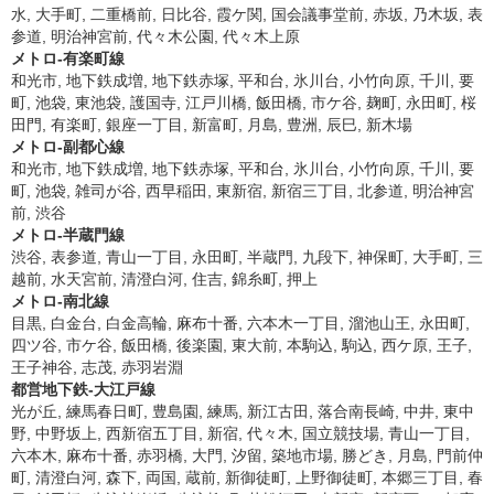
水, 大手町, 二重橋前, 日比谷, 霞ケ関, 国会議事堂前, 赤坂, 乃木坂, 表
参道, 明治神宮前, 代々木公園, 代々木上原
メトロ-有楽町線
和光市, 地下鉄成増, 地下鉄赤塚, 平和台, 氷川台, 小竹向原, 千川, 要
町, 池袋, 東池袋, 護国寺, 江戸川橋, 飯田橋, 市ケ谷, 麹町, 永田町, 桜
田門, 有楽町, 銀座一丁目, 新富町, 月島, 豊洲, 辰巳, 新木場
メトロ-副都心線
和光市, 地下鉄成増, 地下鉄赤塚, 平和台, 氷川台, 小竹向原, 千川, 要
町, 池袋, 雑司が谷, 西早稲田, 東新宿, 新宿三丁目, 北参道, 明治神宮
前, 渋谷
メトロ-半蔵門線
渋谷, 表参道, 青山一丁目, 永田町, 半蔵門, 九段下, 神保町, 大手町, 三
越前, 水天宮前, 清澄白河, 住吉, 錦糸町, 押上
メトロ-南北線
目黒, 白金台, 白金高輪, 麻布十番, 六本木一丁目, 溜池山王, 永田町,
四ツ谷, 市ケ谷, 飯田橋, 後楽園, 東大前, 本駒込, 駒込, 西ケ原, 王子,
王子神谷, 志茂, 赤羽岩淵
都営地下鉄-大江戸線
光が丘, 練馬春日町, 豊島園, 練馬, 新江古田, 落合南長崎, 中井, 東中
野, 中野坂上, 西新宿五丁目, 新宿, 代々木, 国立競技場, 青山一丁目,
六本木, 麻布十番, 赤羽橋, 大門, 汐留, 築地市場, 勝どき, 月島, 門前仲
町, 清澄白河, 森下, 両国, 蔵前, 新御徒町, 上野御徒町, 本郷三丁目, 春