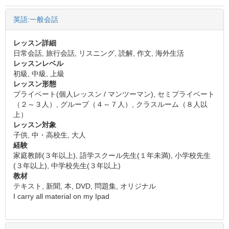
英語:一般会話
レッスン詳細
日常会話, 旅行会話, リスニング, 読解, 作文, 海外生活
レッスンレベル
初級, 中級, 上級
レッスン形態
プライベート(個人レッスン / マンツーマン), セミプライベート
（２～３人）, グループ（４～７人）, クラスルーム（８人以
上）
レッスン対象
子供, 中・高校生, 大人
経験
家庭教師(３年以上), 語学スクール先生(１年未満), 小学校先生
(３年以上), 中学校先生(３年以上)
教材
テキスト, 新聞, 本, DVD, 問題集, オリジナル
I carry all material on my Ipad