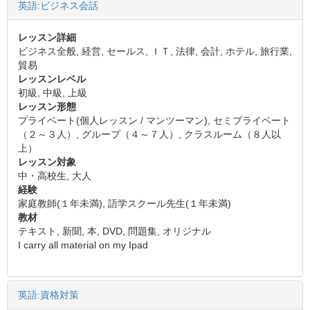
英語:ビジネス会話
レッスン詳細
ビジネス全般, 経営, セールス, ＩＴ, 法律, 会計, ホテル, 旅行業,
貿易
レッスンレベル
初級, 中級, 上級
レッスン形態
プライベート(個人レッスン / マンツーマン), セミプライベート
（２～３人）, グループ（４～７人）, クラスルーム（８人以
上）
レッスン対象
中・高校生, 大人
経験
家庭教師(１年未満), 語学スクール先生(１年未満)
教材
テキスト, 新聞, 本, DVD, 問題集, オリジナル
I carry all material on my Ipad
英語:資格対策