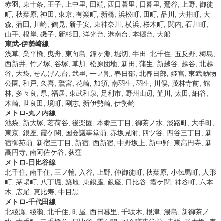
赤羽, 東十条, 王子, 上中里, 田端, 西日暮里, 日暮里, 鶯谷, 上野, 御徒
町, 秋葉原, 神田, 東京, 有楽町, 新橋, 浜松町, 田町, 品川, 大井町, 大
森, 蒲田, 川崎, 鶴見, 新子安, 東神奈川, 横浜, 桜木町, 関内, 石川町,
山手, 根岸, 磯子, 新杉田, 洋光台, 港南台, 本郷台, 大船
東武-伊勢崎線
浅草, 業平橋, 曳舟, 東向島, 鐘ヶ淵, 堀切, 牛田, 北千住, 五反野, 梅島,
西新井, 竹ノ塚, 谷塚, 草加, 松原団地, 新田, 蒲生, 新越谷, 越谷, 北越
谷, 大袋, せんげん台, 武里, 一ノ割, 春日部, 北春日部, 姫宮, 東武動物
公園, 和戸, 久喜, 鷲宮, 花崎, 加須, 南羽生, 羽生, 川俣, 茂林寺前, 館
林, 多々良, 県, 福居, 東武和泉, 足利市, 野州山辺, 韮川, 太田, 細谷,
木崎, 世良田, 境町, 剛志, 新伊勢崎, 伊勢崎
メトロ-丸ノ内線
池袋, 新大塚, 茗荷谷, 後楽園, 本郷三丁目, 御茶ノ水, 淡路町, 大手町,
東京, 銀座, 霞ケ関, 国会議事堂前, 赤坂見附, 四ツ谷, 四谷三丁目, 新
宿御苑前, 新宿三丁目, 新宿, 西新宿, 中野坂上, 新中野, 東高円寺, 新
高円寺, 南阿佐ケ谷, 荻窪
メトロ-日比谷線
北千住, 南千住, 三ノ輪, 入谷, 上野, 仲御徒町, 秋葉原, 小伝馬町, 人形
町, 茅場町, 八丁堀, 築地, 東銀座, 銀座, 日比谷, 霞ケ関, 神谷町, 六本
木, 広尾, 恵比寿, 中目黒
メトロ-千代田線
北綾瀬, 綾瀬, 北千住, 町屋, 西日暮里, 千駄木, 根津, 湯島, 新御茶ノ