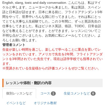
English, slang, toeic and daily conversation. こんにちは、私はマイ
ケルと申します。ニューヨークから来ました。私は英語、スペイン
語と日本語が話せます。日本に来る前に、フライトアテンダント5年
間をやって、世界中いろんな国に行ってきました。それは私にとっ
てとても大事な人生経験でした。この３年間に、ずっと英語先生の
仕事をしてきました。私はビジネス英語、俗語、TOEIC、日常会話
などを教えることができます。とができます。レッスンについてご
不明な点がございましたら、お気軽に私にメールしてください。よ
ろしくお願い致します。
管理者コメント
生徒が楽しい時間を過ごし、楽しんで学べることに重点を置いてレ
ッスンをされています。アメリカで先生を2年間、フライトアテンダ
ントを3年間されていた先生です。現在は語学学校でも指導されてい
ます。
※受講されている生徒様からの評価コメントもぜひご覧ください。
レッスンや添削・翻訳の内容
個別レッスンなど
コース
生徒コメントなど
1
6
イベントなど
オリジナル教材