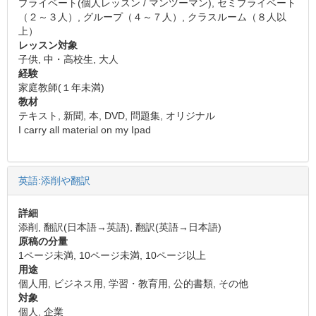
プライベート(個人レッスン / マンツーマン), セミプライベート
（２～３人）, グループ（４～７人）, クラスルーム（８人以
上）
レッスン対象
子供, 中・高校生, 大人
経験
家庭教師(１年未満)
教材
テキスト, 新聞, 本, DVD, 問題集, オリジナル
I carry all material on my Ipad
英語:添削や翻訳
詳細
添削, 翻訳(日本語→英語), 翻訳(英語→日本語)
原稿の分量
1ページ未満, 10ページ未満, 10ページ以上
用途
個人用, ビジネス用, 学習・教育用, 公的書類, その他
対象
個人, 企業