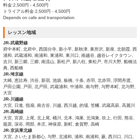
料金:2,500円 - 4,500円
トライアル料金:2,500円 - 4,500円
Depends on cafe and transportation.
レッスン地域
JR-武蔵野線
府中本町, 北府中, 西国分寺, 新小平, 新秋津, 東所沢, 新座, 北朝霞, 西
浦和, 武蔵浦和, 南浦和, 東浦和, 東川口, 南越谷, 越谷レイクタウン,
吉川, 新三郷, 三郷, 南流山, 新松戸, 新八柱, 東松戸, 市川大野, 船橋法
典, 西船橋
JR-埼京線
大崎, 恵比寿, 渋谷, 新宿, 池袋, 板橋, 十条, 赤羽, 北赤羽, 浮間舟渡,
戸田公園, 戸田, 北戸田, 武蔵浦和, 中浦和, 南与野, 与野本町, 北与野,
大宮
JR-川越線
大宮, 日進, 指扇, 南古谷, 川越, 西川越, 的場, 笠幡, 武蔵高萩, 高麗川
JR-高崎線
大宮, 宮原, 上尾, 北上尾, 桶川, 北本, 鴻巣, 北鴻巣, 吹上, 行田, 熊谷,
籠原, 深谷, 岡部, 本庄, 神保原, 新町, 倉賀野, 高崎
JR-京浜東北線
大宮, さいたま新都心, 与野, 北浦和, 浦和, 南浦和, 蕨, 西川口, 川口,