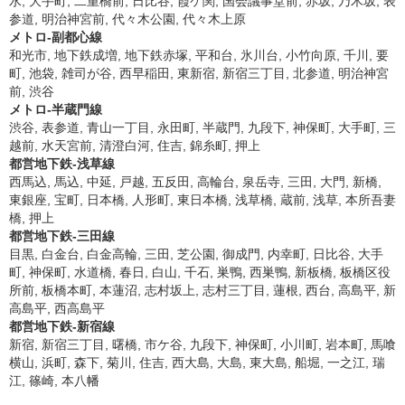
水, 大手町, 二重橋前, 日比谷, 霞ケ関, 国会議事堂前, 赤坂, 乃木坂, 表
参道, 明治神宮前, 代々木公園, 代々木上原
メトロ-副都心線
和光市, 地下鉄成増, 地下鉄赤塚, 平和台, 氷川台, 小竹向原, 千川, 要
町, 池袋, 雑司が谷, 西早稲田, 東新宿, 新宿三丁目, 北参道, 明治神宮
前, 渋谷
メトロ-半蔵門線
渋谷, 表参道, 青山一丁目, 永田町, 半蔵門, 九段下, 神保町, 大手町, 三
越前, 水天宮前, 清澄白河, 住吉, 錦糸町, 押上
都営地下鉄-浅草線
西馬込, 馬込, 中延, 戸越, 五反田, 高輪台, 泉岳寺, 三田, 大門, 新橋,
東銀座, 宝町, 日本橋, 人形町, 東日本橋, 浅草橋, 蔵前, 浅草, 本所吾妻
橋, 押上
都営地下鉄-三田線
目黒, 白金台, 白金高輪, 三田, 芝公園, 御成門, 内幸町, 日比谷, 大手
町, 神保町, 水道橋, 春日, 白山, 千石, 巣鴨, 西巣鴨, 新板橋, 板橋区役
所前, 板橋本町, 本蓮沼, 志村坂上, 志村三丁目, 蓮根, 西台, 高島平, 新
高島平, 西高島平
都営地下鉄-新宿線
新宿, 新宿三丁目, 曙橋, 市ケ谷, 九段下, 神保町, 小川町, 岩本町, 馬喰
横山, 浜町, 森下, 菊川, 住吉, 西大島, 大島, 東大島, 船堀, 一之江, 瑞
江, 篠崎, 本八幡