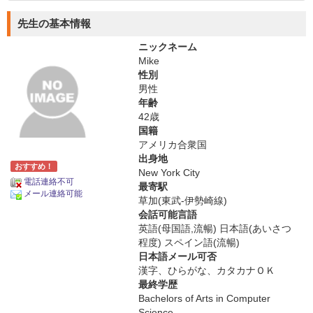
先生の基本情報
ニックネーム
Mike
性別
男性
年齢
42歳
国籍
アメリカ合衆国
出身地
おすすめ！
New York City
電話連絡不可
最寄駅
メール連絡可能
草加(東武-伊勢崎線)
会話可能言語
英語(母国語,流暢) 日本語(あいさつ
程度) スペイン語(流暢)
日本語メール可否
漢字、ひらがな、カタカナＯＫ
最終学歴
Bachelors of Arts in Computer
Science