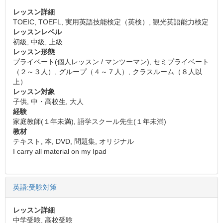
レッスン詳細
TOEIC, TOEFL, 実用英語技能検定（英検）, 観光英語能力検定
レッスンレベル
初級, 中級, 上級
レッスン形態
プライベート(個人レッスン / マンツーマン), セミプライベート
（２～３人）, グループ（４～７人）, クラスルーム（８人以
上）
レッスン対象
子供, 中・高校生, 大人
経験
家庭教師(１年未満), 語学スクール先生(１年未満)
教材
テキスト, 本, DVD, 問題集, オリジナル
I carry all material on my Ipad
英語:受験対策
レッスン詳細
中学受験, 高校受験