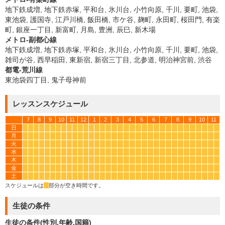
地下鉄成増, 地下鉄赤塚, 平和台, 氷川台, 小竹向原, 千川, 要町, 池袋,
東池袋, 護国寺, 江戸川橋, 飯田橋, 市ケ谷, 麹町, 永田町, 桜田門, 有楽
町, 銀座一丁目, 新富町, 月島, 豊洲, 辰巳, 新木場
メトロ-副都心線
地下鉄成増, 地下鉄赤塚, 平和台, 氷川台, 小竹向原, 千川, 要町, 池袋,
雑司が谷, 西早稲田, 東新宿, 新宿三丁目, 北参道, 明治神宮前, 渋谷
都電-荒川線
東池袋四丁目, 鬼子母神前
レッスンスケジュール
7
8
9
10
11
12
1
2
3
4
5
6
7
8
9
10
11
日
*
*
*
*
*
*
*
*
*
*
*
*
*
*
*
*
*
*
*
*
*
*
*
*
*
*
*
*
*
*
*
*
*
*
月
*
*
*
*
*
*
*
*
*
*
*
*
*
*
*
*
*
*
*
*
*
*
*
*
*
*
*
*
*
*
*
*
*
*
火
*
*
*
*
*
*
*
*
*
*
*
*
*
*
*
*
*
*
*
*
*
*
*
*
*
*
*
*
*
*
*
*
*
*
水
*
*
*
*
*
*
*
*
*
*
*
*
*
*
*
*
*
*
*
*
*
*
*
*
*
*
*
*
*
*
*
*
*
*
木
*
*
*
*
*
*
*
*
*
*
*
*
*
*
*
*
*
*
*
*
*
*
*
*
*
*
*
*
*
*
*
*
*
*
金
*
*
*
*
*
*
*
*
*
*
*
*
*
*
*
*
*
*
*
*
*
*
*
*
*
*
*
*
*
*
*
*
*
*
土
*
*
*
*
*
*
*
*
*
*
*
*
*
*
*
*
*
*
*
*
*
*
*
*
*
*
*
*
*
*
*
*
*
*
スケジュールは
*
部分が空き時間です。
生徒の条件
生徒の条件(性別,年齢,国籍)