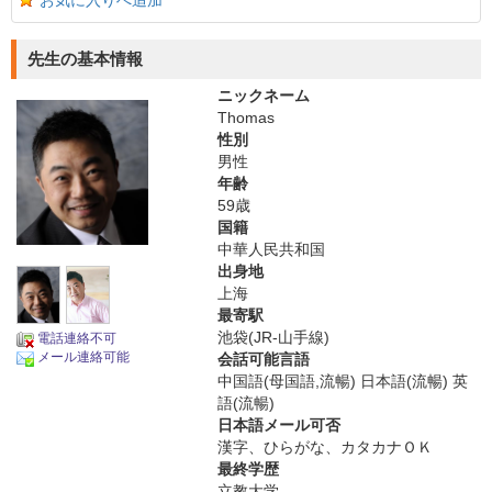
お気に入りへ追加
先生の基本情報
ニックネーム
Thomas
性別
男性
年齢
59歳
国籍
中華人民共和国
出身地
上海
最寄駅
池袋(JR-山手線)
電話連絡不可
メール連絡可能
会話可能言語
中国語(母国語,流暢) 日本語(流暢) 英
語(流暢)
日本語メール可否
漢字、ひらがな、カタカナＯＫ
最終学歴
立教大学