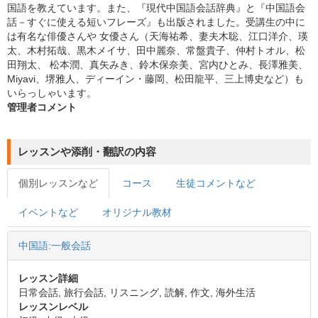
国語を教えています。また、『現代中国語会話辞典』と『中国語会
話－すぐに使える短いフレーズ』も出版されました。受講生の中に
は有名な俳優さんや 女優さん（天海祐希、妻夫木聡、江口洋介、瑛
太、木村拓哉、黒木メイサ、田中麗奈、常盤貴子、仲村トオル、松
田翔太、 松本潤、真矢みき、鈴木保奈美、宮内ひとみ、長澤雅美、
Miyavi、堺雅人、ディーイン・藤岡、松田龍平、三上博史など）も
いらっしゃいます。
管理者コメント
レッスンや添削・翻訳の内容
個別レッスンなど
コース
生徒コメントなど
イベントなど
オリジナル教材
中国語:一般会話
レッスン詳細
日常会話, 旅行会話, リスニング, 読解, 作文, 海外生活
レッスンレベル