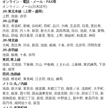
オンライン・電話・メール・FAX等
オンライン, メール(日本語可)
JR-東北本線（上野～盛岡）
上野, 池袋, 赤羽
JR-山手線
東京, 有楽町, 新橋, 浜松町, 田町, 品川, 大崎, 五反田, 目黒, 恵比寿,
渋谷, 原宿, 代々木, 新宿, 新大久保, 高田馬場, 目白, 池袋, 大塚, 巣鴨,
駒込, 田端, 西日暮里, 日暮里, 鶯谷, 上野, 御徒町, 秋葉原, 神田
JR-埼京線
大崎, 恵比寿, 渋谷, 新宿, 池袋, 板橋, 十条, 赤羽, 北赤羽, 浮間舟渡
JR-赤羽線
池袋, 板橋, 十条, 赤羽
東武-東上線
池袋, 北池袋, 下板橋, 大山, 中板橋, ときわ台, 上板橋, 東武練馬, 下赤
塚, 成増
西武-池袋線
池袋, 椎名町, 東長崎, 江古田, 桜台, 練馬
メトロ-丸ノ内線
池袋, 新大塚, 茗荷谷, 後楽園, 本郷三丁目, 御茶ノ水, 淡路町, 大手町,
東京, 銀座, 霞ケ関, 国会議事堂前, 赤坂見附, 四ツ谷, 四谷三丁目, 新
宿御苑前, 新宿三丁目, 新宿, 西新宿, 中野坂上, 新中野, 東高円寺, 新
高円寺, 南阿佐ケ谷, 荻窪
メトロ-有楽町線