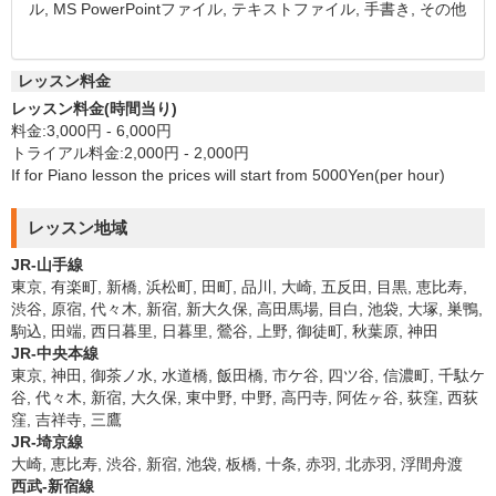
ル, MS PowerPointファイル, テキストファイル, 手書き, その他
レッスン料金
レッスン料金(時間当り)
料金:3,000円 - 6,000円
トライアル料金:2,000円 - 2,000円
If for Piano lesson the prices will start from 5000Yen(per hour)
レッスン地域
JR-山手線
東京, 有楽町, 新橋, 浜松町, 田町, 品川, 大崎, 五反田, 目黒, 恵比寿,
渋谷, 原宿, 代々木, 新宿, 新大久保, 高田馬場, 目白, 池袋, 大塚, 巣鴨,
駒込, 田端, 西日暮里, 日暮里, 鶯谷, 上野, 御徒町, 秋葉原, 神田
JR-中央本線
東京, 神田, 御茶ノ水, 水道橋, 飯田橋, 市ケ谷, 四ツ谷, 信濃町, 千駄ケ
谷, 代々木, 新宿, 大久保, 東中野, 中野, 高円寺, 阿佐ヶ谷, 荻窪, 西荻
窪, 吉祥寺, 三鷹
JR-埼京線
大崎, 恵比寿, 渋谷, 新宿, 池袋, 板橋, 十条, 赤羽, 北赤羽, 浮間舟渡
西武-新宿線