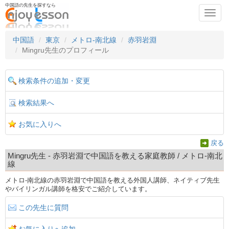
中国語の先生を探すなら
Toggl
navig
中国語
東京
メトロ-南北線
赤羽岩淵
Mingru先生のプロフィール
検索条件の追加・変更
検索結果へ
お気に入りへ
戻る
Mingru先生 - 赤羽岩淵で中国語を教える家庭教師 / メトロ-南北
線
メトロ-南北線の赤羽岩淵で中国語を教える外国人講師、ネイティブ先生
やバイリンガル講師を格安でご紹介しています。
この先生に質問