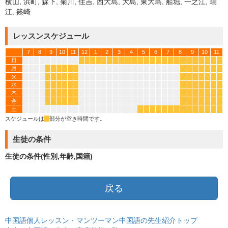
横山, 浜町, 森下, 菊川, 住吉, 西大島, 大島, 東大島, 船堀, 一之江, 瑞
江, 篠崎
レッスンスケジュール
7
8
9
10
11
12
1
2
3
4
5
6
7
8
9
10
11
日
*
*
*
*
*
*
*
*
*
*
*
*
*
*
*
*
*
*
*
*
*
*
*
*
月
*
*
*
*
*
*
*
*
*
*
*
*
*
火
*
*
*
*
*
*
*
*
*
*
*
*
*
水
*
*
*
*
*
*
*
*
*
*
*
*
*
木
*
*
*
*
*
*
*
*
*
*
*
*
*
金
*
*
*
*
*
*
*
*
*
*
*
*
*
土
*
*
*
*
*
*
*
*
*
*
*
*
*
*
スケジュールは
*
部分が空き時間です。
生徒の条件
生徒の条件(性別,年齢,国籍)
戻る
中国語個人レッスン・マンツーマン中国語の先生紹介トップ