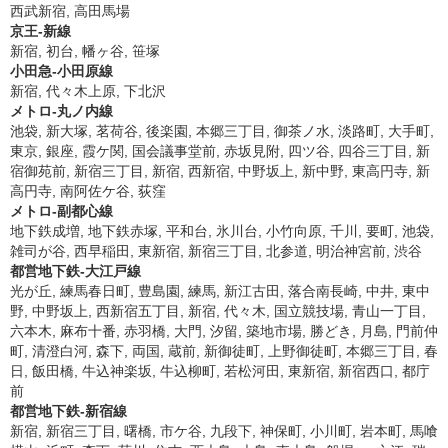
西武新宿, 高田馬場
京王-新線
新宿, 初台, 幡ヶ谷, 笹塚
小田急-小田原線
新宿, 代々木上原, 下北沢
メトロ-丸ノ内線
池袋, 新大塚, 茗荷谷, 後楽園, 本郷三丁目, 御茶ノ水, 淡路町, 大手町,
東京, 銀座, 霞ケ関, 国会議事堂前, 赤坂見附, 四ツ谷, 四谷三丁目, 新
宿御苑前, 新宿三丁目, 新宿, 西新宿, 中野坂上, 新中野, 東高円寺, 新
高円寺, 南阿佐ケ谷, 荻窪
メトロ-副都心線
地下鉄成増, 地下鉄赤塚, 平和台, 氷川台, 小竹向原, 千川, 要町, 池袋,
雑司が谷, 西早稲田, 東新宿, 新宿三丁目, 北参道, 明治神宮前, 渋谷
都営地下鉄-大江戸線
光が丘, 練馬春日町, 豊島園, 練馬, 新江古田, 落合南長崎, 中井, 東中
野, 中野坂上, 西新宿五丁目, 新宿, 代々木, 国立競技場, 青山一丁目,
六本木, 麻布十番, 赤羽橋, 大門, 汐留, 築地市場, 勝どき, 月島, 門前仲
町, 清澄白河, 森下, 両国, 蔵前, 新御徒町, 上野御徒町, 本郷三丁目, 春
日, 飯田橋, 牛込神楽坂, 牛込柳町, 若松河田, 東新宿, 新宿西口, 都庁
前
都営地下鉄-新宿線
新宿, 新宿三丁目, 曙橋, 市ケ谷, 九段下, 神保町, 小川町, 岩本町, 馬喰