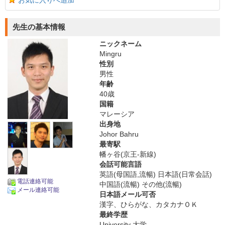
お気に入りへ追加
先生の基本情報
ニックネーム
Mingru
性別
男性
年齢
40歳
国籍
マレーシア
出身地
Johor Bahru
最寄駅
幡ヶ谷(京王-新線)
会話可能言語
英語(母国語,流暢) 日本語(日常会話)
電話連絡可能
中国語(流暢) その他(流暢)
メール連絡可能
日本語メール可否
漢字、ひらがな、カタカナＯＫ
最終学歴
University 大学