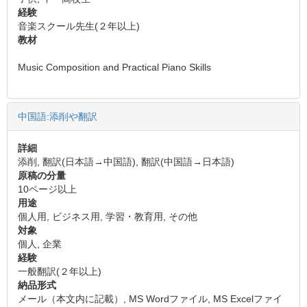
経験
音楽スクール先生(２年以上)
教材
Music Composition and Practical Piano Skills
中国語:添削や翻訳
詳細
添削, 翻訳(日本語→中国語), 翻訳(中国語→日本語)
原稿の分量
10ページ以上
用途
個人用, ビジネス用, 学習・教育用, その他
対象
個人, 企業
経験
一般翻訳(２年以上)
納品形式
メール（本文内に記載）, MS Wordファイル, MS Excelファイ