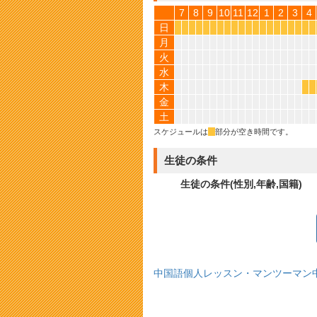
7
8
9
10
11
12
1
2
3
4
日
*
*
*
*
*
*
*
*
*
*
*
*
*
*
*
*
*
*
*
*
月
火
水
木
*
*
金
土
スケジュールは
*
部分が空き時間です。
生徒の条件
生徒の条件(性別,年齢,国籍)
中国語個人レッスン・マンツーマン