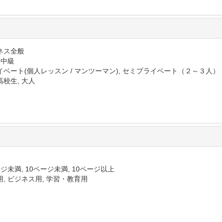
ネス全般
 中級
イベート(個人レッスン / マンツーマン), セミプライベート（２～３人）
高校生, 大人
ジ未満, 10ページ未満, 10ページ以上
用, ビジネス用, 学習・教育用