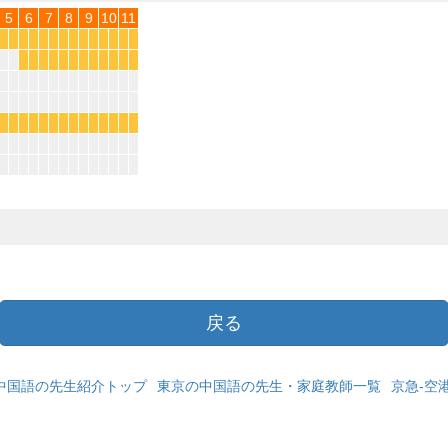
5
6
7
8
9
10
11
*
*
*
*
*
*
*
*
*
*
*
*
*
*
*
*
*
*
*
*
*
*
*
*
*
*
*
*
*
*
*
*
*
*
*
*
*
*
*
*
戻る
中国語の先生紹介トップ
東京の中国語の先生・家庭教師一覧
京急-空