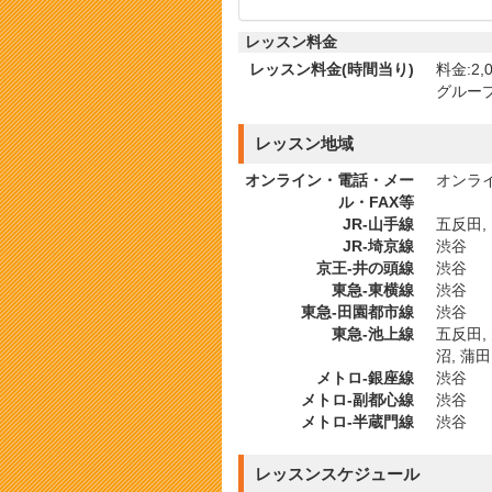
レッスン料金
レッスン料金(時間当り)
料金:2,0
グルー
レッスン地域
オンライン・電話・メー
オンライ
ル・FAX等
JR-山手線
五反田, 
JR-埼京線
渋谷
京王-井の頭線
渋谷
東急-東横線
渋谷
東急-田園都市線
渋谷
東急-池上線
五反田,
沼, 蒲田
メトロ-銀座線
渋谷
メトロ-副都心線
渋谷
メトロ-半蔵門線
渋谷
レッスンスケジュール