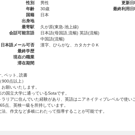
性別
男性
更新日
年齢
30歳
最終利用日
国籍
日本
出身地
最寄駅
久が原(東急-池上線)
会話可能言語
日本語(母国語,流暢) 英語(流暢)
中国語(流暢)
日本語メール可否
漢字、ひらがな、カタカナＯＫ
最終学歴
現在の職業
滞在期間
, ペット, 読書
C（900点以上）
くお願いいたします。
京の国立大学に通っているSotaです。
トラリアに住んでいた経験があり、英語はニアネイティブレベルで使い
C965点、英検一級を所持しています。
文法、作文など多岐にわたって指導することが可能です。