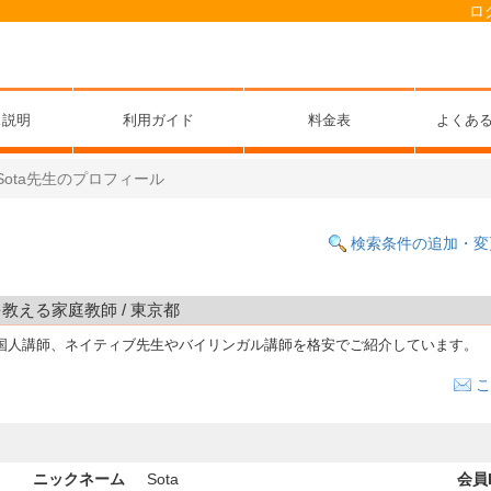
ロ
ス説明
利用ガイド
料金表
よくあ
Sota先生のプロフィール
検索条件の追加・変
を教える家庭教師 / 東京都
国人講師、ネイティブ先生やバイリンガル講師を格安でご紹介しています。
こ
ニックネーム
Sota
会員