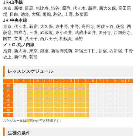
JR-山手線
東京, 新橋, 目黒, 恵比寿, 渋谷, 原宿, 代々木, 新宿, 新大久保, 高田馬
場, 目白, 池袋, 大塚, 巣鴨, 駒込, 上野, 秋葉原
JR-中央本線
東京, 代々木, 新宿, 大久保, 東中野, 中野, 高円寺, 阿佐ヶ谷, 荻窪, 西
荻窪, 吉祥寺, 三鷹, 武蔵境, 東小金井, 武蔵小金井, 国分寺, 西国分寺,
国立, 立川, 八王子, 西八王子, 相模湖, 藤野
メトロ-丸ノ内線
池袋, 新大塚, 東京, 銀座, 新宿御苑前, 新宿三丁目, 新宿, 西新宿, 中野
坂上, 新中野, 荻窪
レッスンスケジュール
7
8
9
10
11
12
1
2
3
4
5
6
7
8
9
10
11
日
*
*
*
*
*
*
*
*
*
*
*
*
*
*
*
*
*
*
月
*
*
*
*
*
*
*
*
*
*
*
*
*
*
*
*
*
*
火
*
*
*
*
*
*
*
*
*
*
*
*
*
*
*
*
*
*
水
*
*
*
*
*
*
*
*
*
*
*
*
*
*
*
*
*
*
木
*
*
*
*
*
*
*
*
*
*
*
*
*
*
*
*
*
*
金
*
*
*
*
*
*
*
*
*
*
*
*
*
*
*
*
*
*
土
*
*
*
*
*
*
*
*
*
*
*
*
*
*
*
*
*
*
スケジュールは
*
部分が空き時間です。
生徒の条件