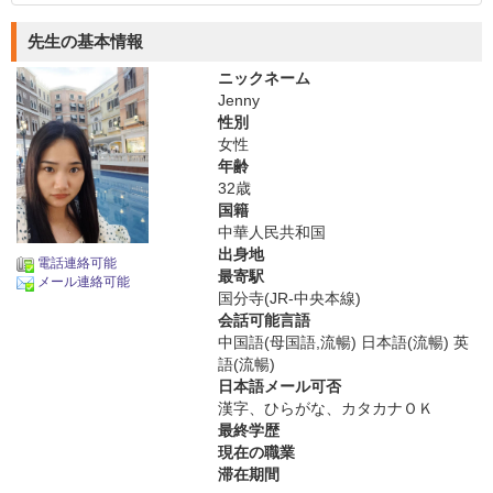
先生の基本情報
ニックネーム
Jenny
性別
女性
年齢
32歳
国籍
中華人民共和国
出身地
電話連絡可能
最寄駅
メール連絡可能
国分寺(JR-中央本線)
会話可能言語
中国語(母国語,流暢) 日本語(流暢) 英
語(流暢)
日本語メール可否
漢字、ひらがな、カタカナＯＫ
最終学歴
現在の職業
滞在期間