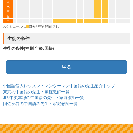
火
*
*
*
*
水
*
*
*
*
木
*
*
*
*
金
*
*
*
*
土
*
*
*
*
*
*
*
*
*
*
*
*
*
*
*
*
スケジュールは
*
部分が空き時間です。
生徒の条件
生徒の条件(性別,年齢,国籍)
戻る
中国語個人レッスン・マンツーマン中国語の先生紹介トップ
東京の中国語の先生・家庭教師一覧
JR-中央本線の中国語の先生・家庭教師一覧
阿佐ヶ谷の中国語の先生・家庭教師一覧