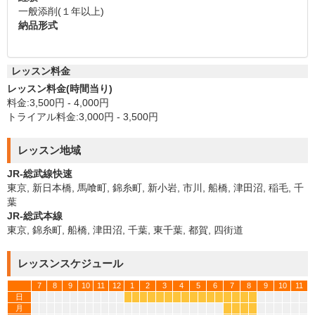
一般添削(１年以上)
納品形式
レッスン料金
レッスン料金(時間当り)
料金:3,500円 - 4,000円
トライアル料金:3,000円 - 3,500円
レッスン地域
JR-総武線快速
東京, 新日本橋, 馬喰町, 錦糸町, 新小岩, 市川, 船橋, 津田沼, 稲毛, 千
葉
JR-総武本線
東京, 錦糸町, 船橋, 津田沼, 千葉, 東千葉, 都賀, 四街道
レッスンスケジュール
7
8
9
10
11
12
1
2
3
4
5
6
7
8
9
10
11
日
*
*
*
*
*
*
*
*
*
*
*
*
*
*
*
*
月
*
*
*
*