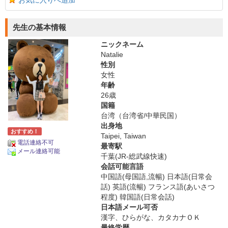
お気に入りへ追加
先生の基本情報
ニックネーム
Natalie
性別
女性
年齢
26歳
国籍
台湾（台湾省/中華民国）
出身地
おすすめ！
Taipei, Taiwan
電話連絡不可
最寄駅
メール連絡可能
千葉(JR-総武線快速)
会話可能言語
中国語(母国語,流暢) 日本語(日常会
話) 英語(流暢) フランス語(あいさつ
程度) 韓国語(日常会話)
日本語メール可否
漢字、ひらがな、カタカナＯＫ
最終学歴