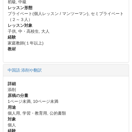
初級, 中級
レッスン形態
プライベート(個人レッスン / マンツーマン), セミプライベート
（２～３人）
レッスン対象
子供, 中・高校生, 大人
経験
家庭教師(１年以上)
教材
中国語:添削や翻訳
詳細
添削
原稿の分量
1ページ未満, 10ページ未満
用途
個人用, 学習・教育用, 公的書類
対象
個人
経験