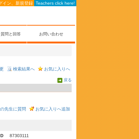
グイン、新規登録
Teachers click here!
る質問と回答
お問い合わせ
更
検索結果へ
お気に入りへ
戻る
。
の先生に質問
お気に入りへ追加
ID
87303111