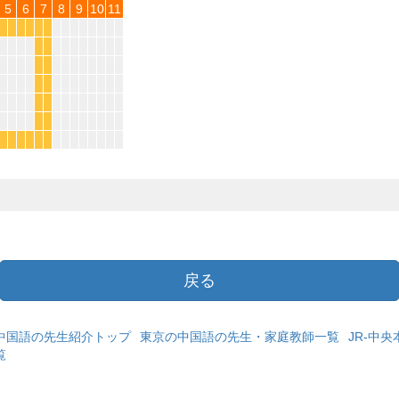
5
6
7
8
9
10
11
*
*
*
*
*
*
*
*
*
*
*
*
*
*
*
*
*
*
*
*
*
*
戻る
中国語の先生紹介トップ
東京の中国語の先生・家庭教師一覧
JR-中
覧