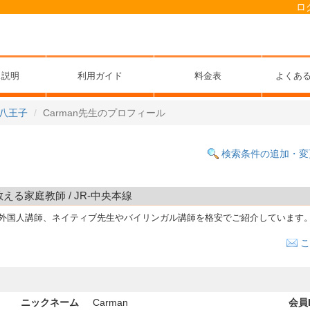
ロ
ス説明
利用ガイド
料金表
よくあ
八王子
Carman先生のプロフィール
検索条件の追加・変
教える家庭教師 / JR-中央本線
る外国人講師、ネイティブ先生やバイリンガル講師を格安でご紹介しています
こ
ニックネーム
Carman
会員