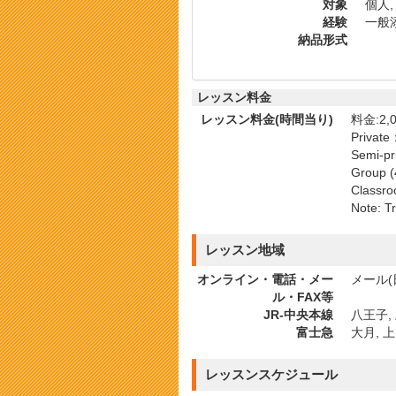
対象
個人,
経験
一般添
納品形式
レッスン料金
レッスン料金(時間当り)
料金:2,0
Private
Semi-pr
Group (
Classro
Note: Tr
レッスン地域
オンライン・電話・メー
メール(
ル・FAX等
JR-中央本線
八王子, 
富士急
大月, 上
レッスンスケジュール