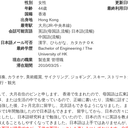
性別
女性
更新日
年齢
44歳
最終利用日
国籍
香港
出身地
Hong Kong
最寄駅
大月(JR-中央本線)
会話可能言語
英語(母国語,流暢) 日本語(流暢)
中国語(流暢)
日本語メール可否
漢字、ひらがな、カタカナＯＫ
最終学歴
Bachelor of Engineering / The
University of HK
現在の職業
製造業 管理職
滞在期間
2010/03/25 -
奏, カラオケ, 美術鑑賞, サイクリング, ジョギング, スキー, ストリートダ
旅行・観光
して、大月在住のビンと申します。 香港で生まれたので、母国語は広東
事、または生活の中でも使っているので、正確に書いたり、流暢に話す
勉強した後、2ヶ月北京に留学し、北京語もできるようになりました。ま
本で1年間勉強したので日本語もできます。 留学してから、日本の方々
ましたし、日本語研究科まで勉強していたので、日本の方々に英語を教
教えることもしやすくなってきました。日本語は上手ではありませんが