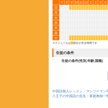
7
8
9
10
11
12
1
2
3
4
日
*
*
*
*
*
*
*
*
*
*
*
*
*
*
*
*
月
火
水
木
金
土
*
*
*
*
*
*
*
*
*
*
*
*
*
*
*
*
スケジュールは
*
部分が空き時間です。
生徒の条件
生徒の条件(性別,年齢,国籍)
中国語個人レッスン・マンツーマン
八王子の中国語の先生・家庭教師一