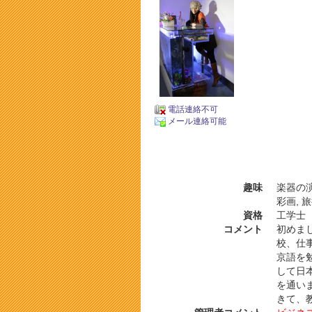
電話連絡不可
メール連絡可能
趣味
楽器の演
彩画, 
資格
工学士
コメント
初めま
校、仕
京語を
して日
を通い
きて、