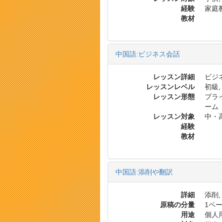
経験
家庭
教材
中国語:ビジネス会話
レッスン詳細
ビジネ
レッスンレベル
初級,
レッスン形態
プラ
ーム
レッスン対象
中・
経験
教材
中国語:添削や翻訳
詳細
添削,
原稿の分量
1ペー
用途
個人用