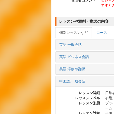
管理者コメント
ビジネ
ですと
レッスンや添削・翻訳の内容
個別レッスンなど
コース
英語:一般会話
英語:ビジネス会話
英語:添削や翻訳
中国語:一般会話
レッスン詳細
日常会
レッスンレベル
初級,
レッスン形態
プラ
ーム
レッスン対象
子供,