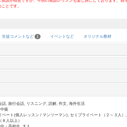
ス英語が得意ですが、子供の英語レッスンも楽しみにしております。自
のことです。
生徒コメントなど
イベントなど
オリジナル教材
1
話, 旅行会話, リスニング, 読解, 作文, 海外生活
 中級
イベート(個人レッスン / マンツーマン), セミプライベート（２～３人）
（８人以上）
 中・高校生, 大人