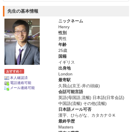
先生の基本情報
ニックネーム
Henry
性別
男性
年齢
25歳
国籍
イギリス
出身地
おすすめ！
London
本人確認済
最寄駅
電話連絡可能
久我山(京王-井の頭線)
メール連絡可能
会話可能言語
英語(母国語,流暢) 日本語(日常会話)
中国語(流暢) その他(流暢)
日本語メール可否
漢字、ひらがな、カタカナＯＫ
最終学歴
Masters