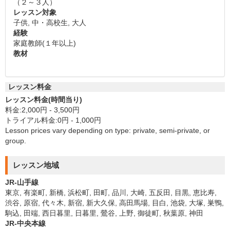
（２～３人）
レッスン対象
子供, 中・高校生, 大人
経験
家庭教師(１年以上)
教材
レッスン料金
レッスン料金(時間当り)
料金:2,000円 - 3,500円
トライアル料金:0円 - 1,000円
Lesson prices vary depending on type: private, semi-private, or
group.
レッスン地域
JR-山手線
東京, 有楽町, 新橋, 浜松町, 田町, 品川, 大崎, 五反田, 目黒, 恵比寿,
渋谷, 原宿, 代々木, 新宿, 新大久保, 高田馬場, 目白, 池袋, 大塚, 巣鴨,
駒込, 田端, 西日暮里, 日暮里, 鶯谷, 上野, 御徒町, 秋葉原, 神田
JR-中央本線