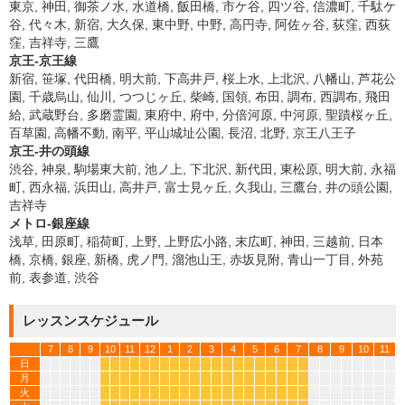
東京, 神田, 御茶ノ水, 水道橋, 飯田橋, 市ケ谷, 四ツ谷, 信濃町, 千駄ケ
谷, 代々木, 新宿, 大久保, 東中野, 中野, 高円寺, 阿佐ヶ谷, 荻窪, 西荻
窪, 吉祥寺, 三鷹
京王-京王線
新宿, 笹塚, 代田橋, 明大前, 下高井戸, 桜上水, 上北沢, 八幡山, 芦花公
園, 千歳烏山, 仙川, つつじヶ丘, 柴崎, 国領, 布田, 調布, 西調布, 飛田
給, 武蔵野台, 多磨霊園, 東府中, 府中, 分倍河原, 中河原, 聖蹟桜ヶ丘,
百草園, 高幡不動, 南平, 平山城址公園, 長沼, 北野, 京王八王子
京王-井の頭線
渋谷, 神泉, 駒場東大前, 池ノ上, 下北沢, 新代田, 東松原, 明大前, 永福
町, 西永福, 浜田山, 高井戸, 富士見ヶ丘, 久我山, 三鷹台, 井の頭公園,
吉祥寺
メトロ-銀座線
浅草, 田原町, 稲荷町, 上野, 上野広小路, 末広町, 神田, 三越前, 日本
橋, 京橋, 銀座, 新橋, 虎ノ門, 溜池山王, 赤坂見附, 青山一丁目, 外苑
前, 表参道, 渋谷
レッスンスケジュール
7
8
9
10
11
12
1
2
3
4
5
6
7
8
9
10
11
日
*
*
*
*
*
*
*
*
*
*
*
*
*
*
*
*
*
*
*
*
月
*
*
*
*
*
*
*
*
*
*
*
*
*
*
*
*
*
*
*
*
火
*
*
*
*
*
*
*
*
*
*
*
*
*
*
*
*
*
*
*
*