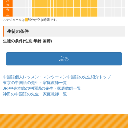
水
*
*
*
*
*
*
*
*
*
*
*
*
*
*
*
*
*
*
*
*
木
*
*
*
*
*
*
*
*
*
*
*
*
*
*
*
*
*
*
*
*
金
*
*
*
*
*
*
*
*
*
*
*
*
*
*
*
*
*
*
*
*
土
*
*
*
*
*
*
*
*
*
*
*
*
*
*
*
*
*
*
*
*
スケジュールは
*
部分が空き時間です。
生徒の条件
生徒の条件(性別,年齢,国籍)
戻る
中国語個人レッスン・マンツーマン中国語の先生紹介トップ
東京の中国語の先生・家庭教師一覧
JR-中央本線の中国語の先生・家庭教師一覧
神田の中国語の先生・家庭教師一覧