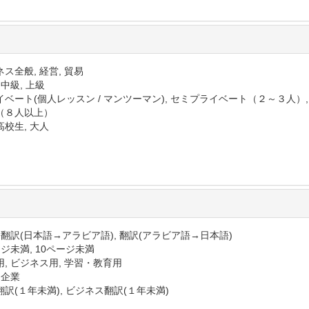
ス全般, 経営, 貿易
 中級, 上級
イベート(個人レッスン / マンツーマン), セミプライベート（２～３人）
（８人以上）
高校生, 大人
 翻訳(日本語→アラビア語), 翻訳(アラビア語→日本語)
ジ未満, 10ページ未満
用, ビジネス用, 学習・教育用
 企業
訳(１年未満), ビジネス翻訳(１年未満)