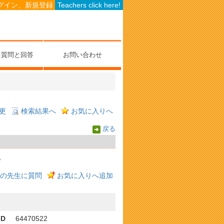
グイン、新規登録
Teachers click here!
る質問と回答
お問い合わせ
更
検索結果へ
お気に入りへ
戻る
。
の先生に質問
お気に入りへ追加
ID
64470522