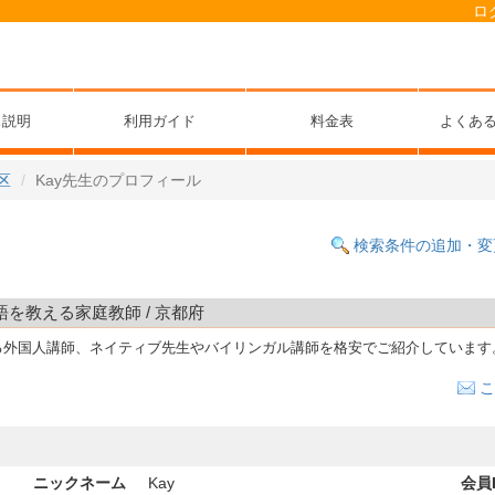
ロ
ス説明
利用ガイド
料金表
よくあ
区
Kay先生のプロフィール
検索条件の追加・変
語を教える家庭教師 / 京都府
る外国人講師、ネイティブ先生やバイリンガル講師を格安でご紹介しています
こ
ニックネーム
Kay
会員