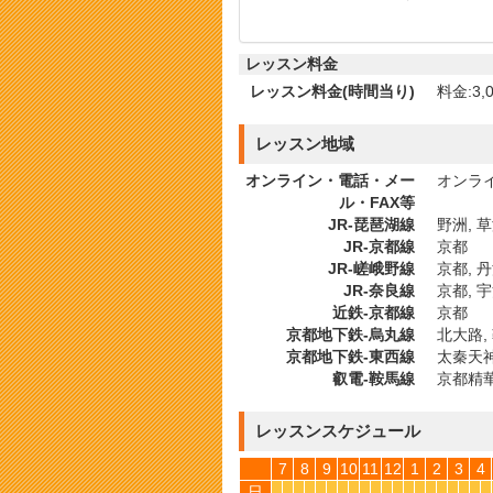
レッスン料金
レッスン料金(時間当り)
料金:3,0
レッスン地域
オンライン・電話・メー
オンライ
ル・FAX等
JR-琵琶湖線
野洲, 草
JR-京都線
京都
JR-嵯峨野線
京都, 丹
JR-奈良線
京都, 
近鉄-京都線
京都
京都地下鉄-烏丸線
北大路, 
京都地下鉄-東西線
太秦天神
叡電-鞍馬線
京都精
レッスンスケジュール
7
8
9
10
11
12
1
2
3
4
日
*
*
*
*
*
*
*
*
*
*
*
*
*
*
*
*
*
*
*
*