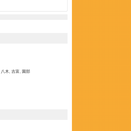
 八木, 吉富, 園部