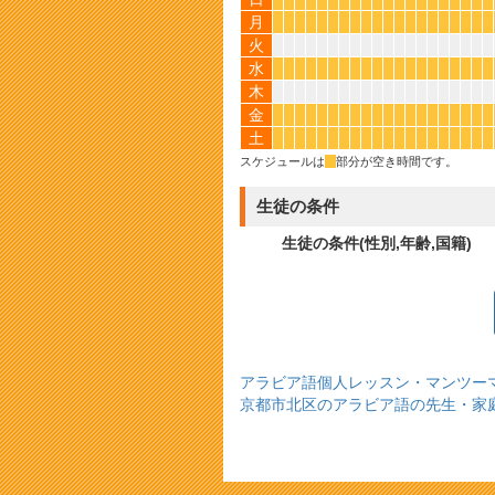
月
*
*
*
*
*
*
*
*
*
*
*
*
*
*
*
*
*
*
*
*
火
水
*
*
*
*
*
*
*
*
*
*
*
*
*
*
*
*
*
*
*
*
木
金
*
*
*
*
*
*
*
*
*
*
*
*
*
*
*
*
*
*
*
*
土
*
*
*
*
*
*
*
*
*
*
*
*
*
*
*
*
*
*
*
*
スケジュールは
*
部分が空き時間です。
生徒の条件
生徒の条件(性別,年齢,国籍)
アラビア語個人レッスン・マンツー
京都市北区のアラビア語の先生・家