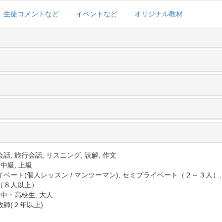
生徒コメントなど
イベントなど
オリジナル教材
話, 旅行会話, リスニング, 読解, 作文
 中級, 上級
イベート(個人レッスン / マンツーマン), セミプライベート（２～３人）
（８人以上）
 中・高校生, 大人
教師(２年以上)