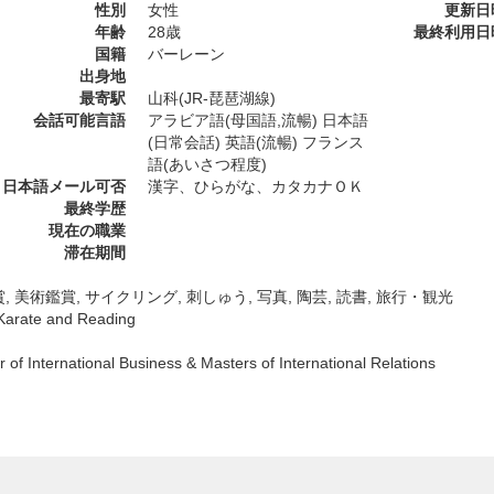
性別
女性
更新日
年齢
28歳
最終利用日
国籍
バーレーン
出身地
最寄駅
山科(JR-琵琶湖線)
会話可能言語
アラビア語(母国語,流暢) 日本語
(日常会話) 英語(流暢) フランス
語(あいさつ程度)
日本語メール可否
漢字、ひらがな、カタカナＯＫ
最終学歴
現在の職業
滞在期間
, 美術鑑賞, サイクリング, 刺しゅう, 写真, 陶芸, 読書, 旅行・観光
 Karate and Reading
 of International Business & Masters of International Relations