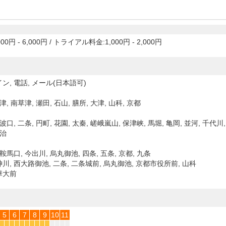
00円 - 6,000円
/
トライアル料金:1,000円 - 2,000円
ン, 電話, メール(日本語可)
津, 南草津, 瀬田, 石山, 膳所, 大津, 山科, 京都
波口, 二条, 円町, 花園, 太秦, 嵯峨嵐山, 保津峡, 馬堀, 亀岡, 並河, 千代川,
宇治
鞍馬口, 今出川, 烏丸御池, 四条, 五条, 京都, 九条
川, 西大路御池, 二条, 二条城前, 烏丸御池, 京都市役所前, 山科
華大前
5
6
7
8
9
10
11
*
*
*
*
*
*
*
*
*
*