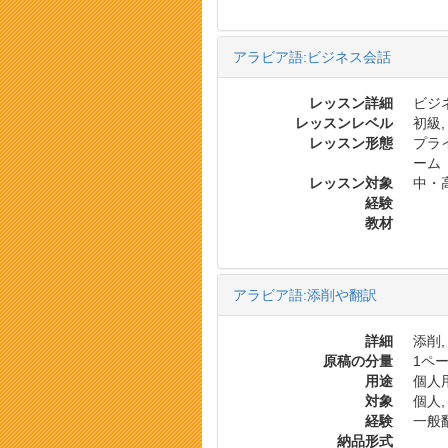
アラビア語:ビジネス会話
レッスン詳細
ビジネ
レッスンレベル
初級,
レッスン形態
プラ
ーム
レッスン対象
中・
経験
教材
アラビア語:添削や翻訳
詳細
添削,
原稿の分量
1ペー
用途
個人
対象
個人,
経験
一般翻
納品形式