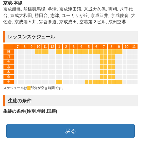
京成-本線
京成船橋, 船橋競馬場, 谷津, 京成津田沼, 京成大久保, 実籾, 八千代
台, 京成大和田, 勝田台, 志津, ユーカリが丘, 京成臼井, 京成佐倉, 大
佐倉, 京成酒々井, 宗吾参道, 京成成田, 空港第２ビル, 成田空港
レッスンスケジュール
7
8
9
10
11
12
1
2
3
4
5
6
7
8
9
10
11
日
*
*
*
*
*
*
*
*
*
*
*
*
*
*
*
*
*
*
*
*
*
*
月
*
*
*
*
火
*
*
*
*
水
*
*
*
*
木
*
*
*
*
金
*
*
*
*
土
*
*
*
*
*
*
*
*
*
*
*
*
スケジュールは
*
部分が空き時間です。
生徒の条件
生徒の条件(性別,年齢,国籍)
戻る