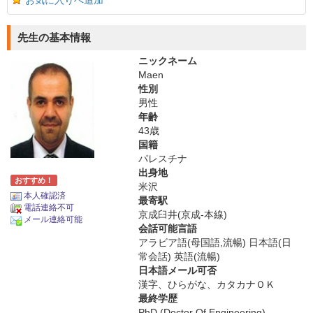
お気に入りへ追加
先生の基本情報
ニックネーム
Maen
性別
男性
年齢
43歳
国籍
パレスチナ
出身地
おすすめ！
米沢
本人確認済
最寄駅
電話連絡不可
京成臼井(京成-本線)
メール連絡可能
会話可能言語
アラビア語(母国語,流暢) 日本語(日
常会話) 英語(流暢)
日本語メール可否
漢字、ひらがな、カタカナＯＫ
最終学歴
PhD (Doctor Of Engineering)