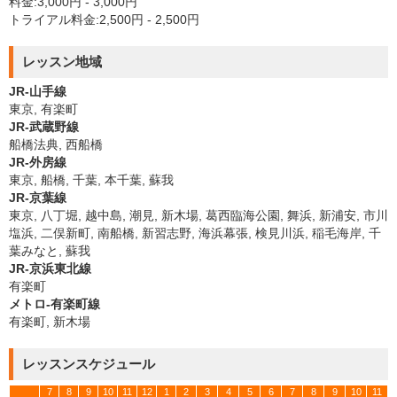
料金:3,000円 - 3,000円
トライアル料金:2,500円 - 2,500円
レッスン地域
JR-山手線
東京, 有楽町
JR-武蔵野線
船橋法典, 西船橋
JR-外房線
東京, 船橋, 千葉, 本千葉, 蘇我
JR-京葉線
東京, 八丁堀, 越中島, 潮見, 新木場, 葛西臨海公園, 舞浜, 新浦安, 市川
塩浜, 二俣新町, 南船橋, 新習志野, 海浜幕張, 検見川浜, 稲毛海岸, 千
葉みなと, 蘇我
JR-京浜東北線
有楽町
メトロ-有楽町線
有楽町, 新木場
レッスンスケジュール
7
8
9
10
11
12
1
2
3
4
5
6
7
8
9
10
11