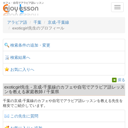
カフェ・自宅でアラビア語レッスン
Toggl
navig
アラビア語
千葉
京成-千葉線
exoticgirl先生のプロフィール
検索条件の追加・変更
検索結果へ
お気に入りへ
戻る
exoticgirl先生 - 京成-千葉線のカフェや自宅でアラビア語レッス
ンを教える家庭教師 / 千葉県
千葉の京成-千葉線のカフェや自宅でアラビア語レッスンを教える先生を
格安でご紹介しています。
この先生に質問