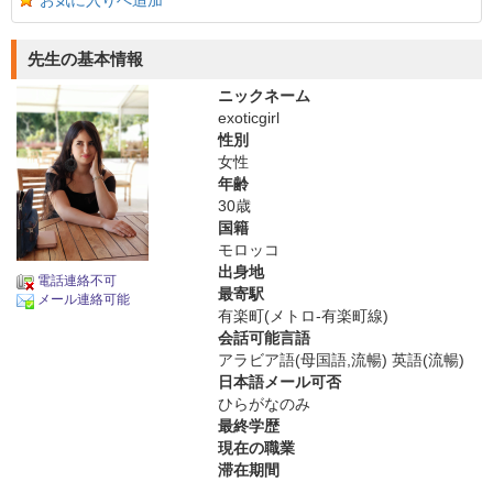
お気に入りへ追加
先生の基本情報
ニックネーム
exoticgirl
性別
女性
年齢
30歳
国籍
モロッコ
出身地
電話連絡不可
最寄駅
メール連絡可能
有楽町(メトロ-有楽町線)
会話可能言語
アラビア語(母国語,流暢) 英語(流暢)
日本語メール可否
ひらがなのみ
最終学歴
現在の職業
滞在期間