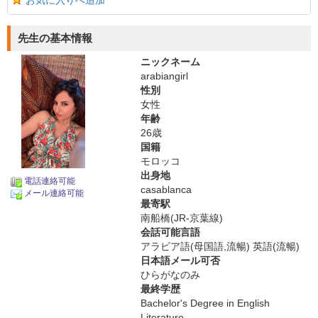
お気に入りへ追加
先生の基本情報
ニックネーム
arabiangirl
性別
女性
年齢
26歳
国籍
モロッコ
出身地
電話連絡可能
casablanca
メール連絡可能
最寄駅
南船橋(JR-京葉線)
会話可能言語
アラビア語(母国語,流暢) 英語(流暢)
日本語メール可否
ひらがなのみ
最終学歴
Bachelor's Degree in English
Literature