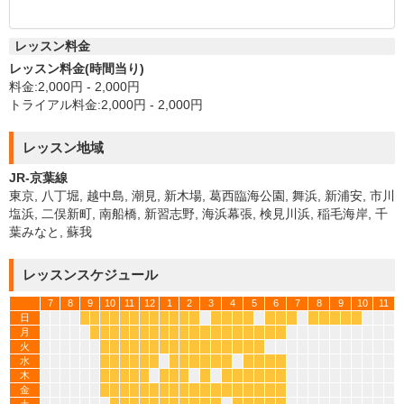
レッスン料金
レッスン料金(時間当り)
料金:2,000円 - 2,000円
トライアル料金:2,000円 - 2,000円
レッスン地域
JR-京葉線
東京, 八丁堀, 越中島, 潮見, 新木場, 葛西臨海公園, 舞浜, 新浦安, 市川
塩浜, 二俣新町, 南船橋, 新習志野, 海浜幕張, 検見川浜, 稲毛海岸, 千
葉みなと, 蘇我
レッスンスケジュール
7
8
9
10
11
12
1
2
3
4
5
6
7
8
9
10
11
日
*
*
*
*
*
*
*
*
*
*
*
*
*
*
*
*
*
*
*
*
*
*
*
*
月
*
*
*
*
*
*
*
*
*
*
*
*
*
*
*
*
*
*
*
火
*
*
*
*
*
*
*
*
*
*
*
*
*
*
*
*
水
*
*
*
*
*
*
*
*
*
*
*
*
*
*
*
*
木
*
*
*
*
*
*
*
*
*
*
*
*
*
*
*
金
*
*
*
*
*
*
*
*
*
*
*
*
*
*
*
*
*
*