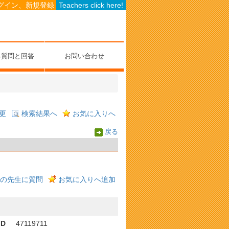
グイン、新規登録
Teachers click here!
る質問と回答
お問い合わせ
更
検索結果へ
お気に入りへ
戻る
の先生に質問
お気に入りへ追加
ID
47119711