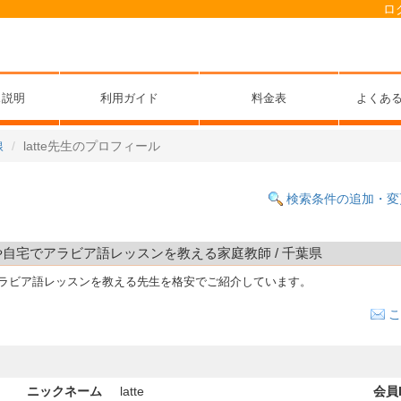
ロ
ス説明
利用ガイド
料金表
よくあ
線
latte先生のプロフィール
検索条件の追加・変
カフェや自宅でアラビア語レッスンを教える家庭教師 / 千葉県
アラビア語レッスンを教える先生を格安でご紹介しています。
こ
ニックネーム
latte
会員