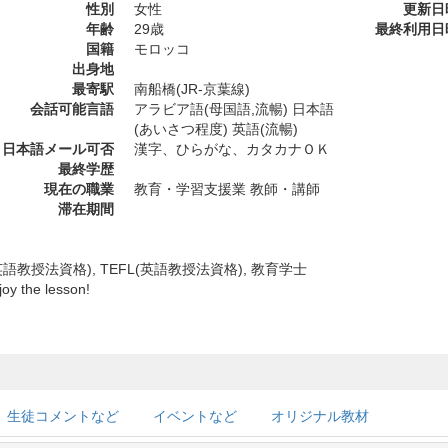
性別
女性
更新日
年齢
29歳
最終利用日
国籍
モロッコ
出身地
最寄駅
南船橋(JR-京葉線)
会話可能言語
アラビア語(母国語,流暢) 日本語
(あいさつ程度) 英語(流暢)
日本語メール可否
漢字、ひらがな、カタカナＯＫ
最終学歴
現在の職業
教育・学習支援業 教師・講師
滞在期間
(英語教授法資格), TEFL(英語教授法資格), 教育学士
joy the lesson!
生徒コメントなど
イベントなど
オリジナル教材