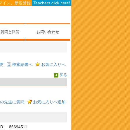
グイン、新規登録
Teachers click here!
る質問と回答
お問い合わせ
更
検索結果へ
お気に入りへ
戻る
の先生に質問
お気に入りへ追加
ID
86694511