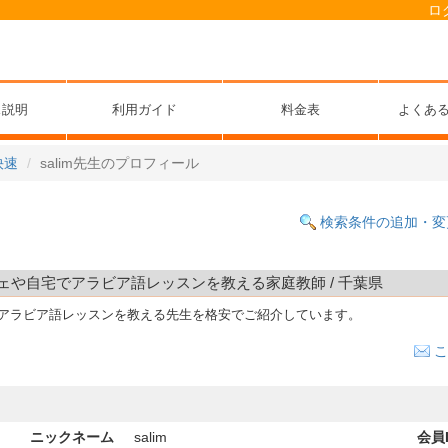
ロ
ス説明
利用ガイド
料金表
よくあ
快速
salim先生のプロフィール
検索条件の追加・変
のカフェや自宅でアラビア語レッスンを教える家庭教師 / 千葉県
でアラビア語レッスンを教える先生を格安でご紹介しています。
こ
ニックネーム
salim
会員