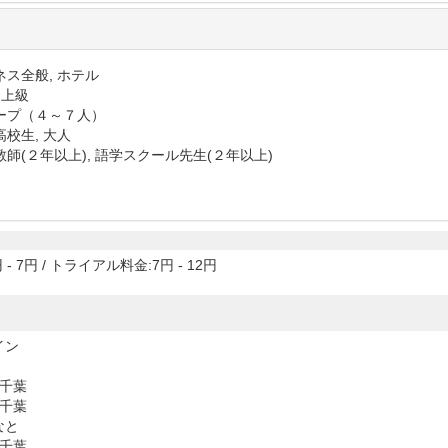
ネス全般, ホテル
 上級
ープ（４～７人）
高校生, 大人
教師(２年以上), 語学スクール先生(２年以上)
 - 7円
/
トライアル料金:7円 - 12円
イン
本千葉
本千葉
なと
東千葉