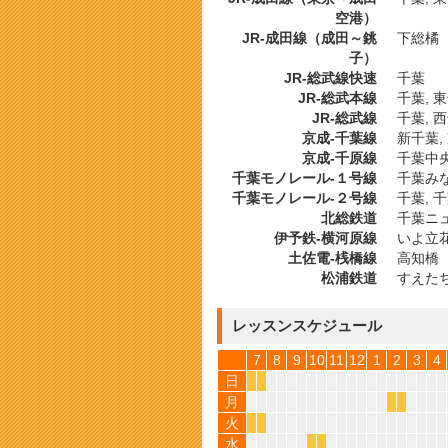
空港）
JR-成田線（成田～銚
下総橘
子）
JR-総武線快速
千葉
JR-総武本線
千葉, 
JR-総武線
千葉, 
京成-千葉線
新千葉,
京成-千原線
千葉中央
千葉モノレール-１号線
千葉みな
千葉モノレール-２号線
千葉, 
北総鉄道
千葉ニ
伊予鉄-横河原線
いよ立
土佐電-桟橋線
高知橋
松浦鉄道
すえた
レッスンスケジュール
7
8
9
10
11
12
1
2
3
4
日
*
*
月
*
*
火
*
*
水
*
*