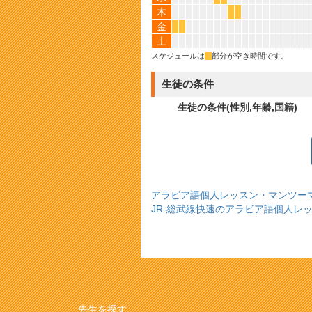
木
*
*
金
*
*
土
スケジュールは
*
部分が空き時間です。
生徒の条件
生徒の条件(性別,年齢,国籍)
アラビア語個人レッスン・マンツー
JR-総武線快速のアラビア語個人レ
先生を探す