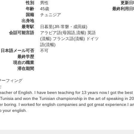
性別
男性
更新日
年齢
45歳
最終利用日
国籍
チュニジア
出身地
最寄駅
日暮里(JR-常磐・成田線)
会話可能言語
アラビア語(母国語,流暢) 英語
(流暢) フランス語(流暢) ドイツ
語(流暢)
日本語メール可否
不可
最終学歴
現在の職業
滞在期間
サーフィング
士
teacher of English. I have been teaching for 13 years now.I got the be
 Tunisia and won the Tunisian championship in the art of speaking in 2
er boring. I worked for english companies and got great experience.I a
p your english.