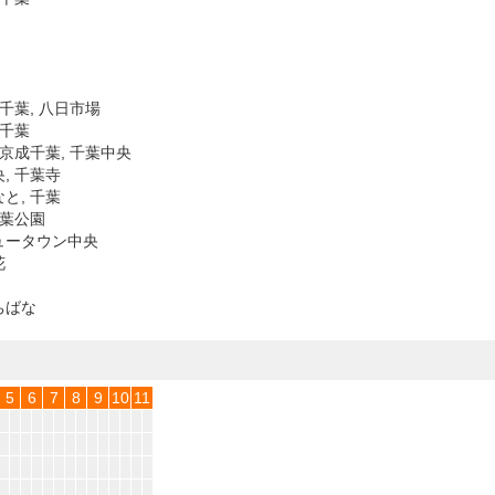
東千葉, 八日市場
西千葉
 京成千葉, 千葉中央
, 千葉寺
と, 千葉
千葉公園
ュータウン中央
花
ちばな
5
6
7
8
9
10
11