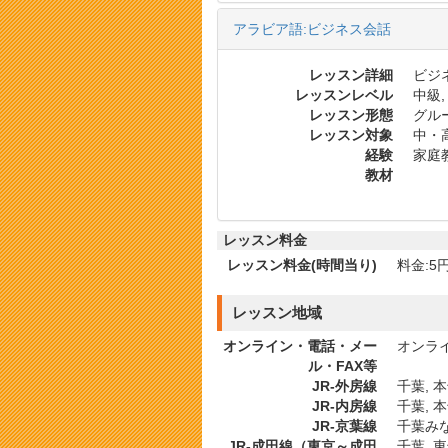
アラビア語:ビジネス会話
レッスン詳細
ビジ
レッスンレベル
中級,
レッスン形態
グル
レッスン対象
中・
経験
家庭
教材
レッスン料金
レッスン料金(時間当り)
料金:5円
レッスン地域
オンライン・電話・メー
オンラ
ル・FAX等
JR-外房線
千葉, 
JR-内房線
千葉, 
JR-京葉線
千葉み
JR-成田線（東京～成田
千葉, 