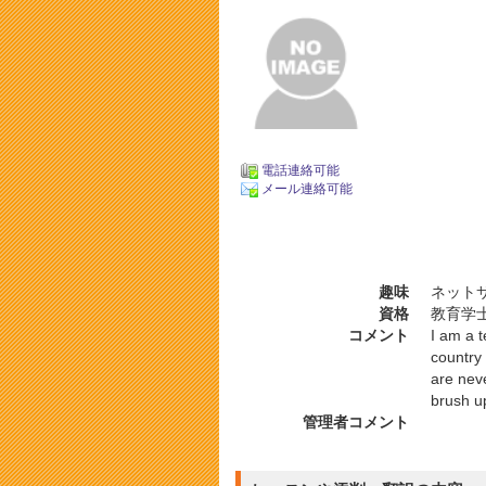
電話連絡可能
メール連絡可能
趣味
ネット
資格
教育学
コメント
I am a 
country
are nev
brush u
管理者コメント