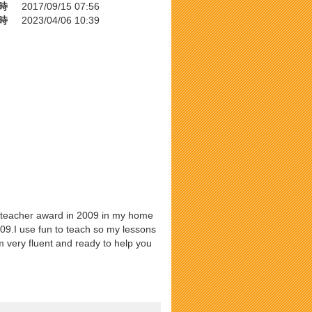
時
2017/09/15 07:56
時
2023/04/06 10:39
st teacher award in 2009 in my home
009.I use fun to teach so my lessons
m very fluent and ready to help you