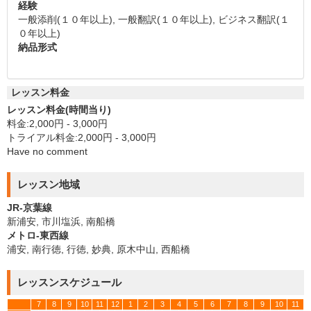
経験
一般添削(１０年以上), 一般翻訳(１０年以上), ビジネス翻訳(１
０年以上)
納品形式
レッスン料金
レッスン料金(時間当り)
料金:2,000円 - 3,000円
トライアル料金:2,000円 - 3,000円
Have no comment
レッスン地域
JR-京葉線
新浦安, 市川塩浜, 南船橋
メトロ-東西線
浦安, 南行徳, 行徳, 妙典, 原木中山, 西船橋
レッスンスケジュール
7
8
9
10
11
12
1
2
3
4
5
6
7
8
9
10
11