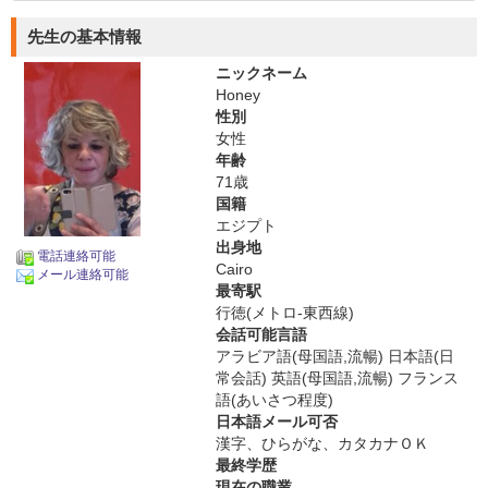
先生の基本情報
ニックネーム
Honey
性別
女性
年齢
71歳
国籍
エジプト
出身地
電話連絡可能
Cairo
メール連絡可能
最寄駅
行徳(メトロ-東西線)
会話可能言語
アラビア語(母国語,流暢) 日本語(日
常会話) 英語(母国語,流暢) フランス
語(あいさつ程度)
日本語メール可否
漢字、ひらがな、カタカナＯＫ
最終学歴
現在の職業