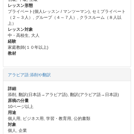
レッスン形態
プライベート(個人レッスン / マンツーマン), セミプライベート
（２～３人）, グループ（４～７人）, クラスルーム（８人以
上）
レッスン対象
中・高校生, 大人
経験
家庭教師(１０年以上)
教材
アラビア語:添削や翻訳
詳細
添削, 翻訳(日本語→アラビア語), 翻訳(アラビア語→日本語)
原稿の分量
10ページ以上
用途
個人用, ビジネス用, 学習・教育用, 公的書類
対象
個人, 企業