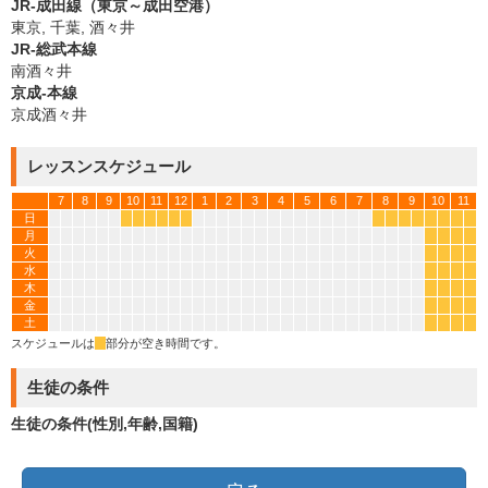
JR-成田線（東京～成田空港）
東京, 千葉, 酒々井
JR-総武本線
南酒々井
京成-本線
京成酒々井
レッスンスケジュール
7
8
9
10
11
12
1
2
3
4
5
6
7
8
9
10
11
日
*
*
*
*
*
*
*
*
*
*
*
*
*
*
月
*
*
*
*
火
*
*
*
*
水
*
*
*
*
木
*
*
*
*
金
*
*
*
*
土
*
*
*
*
スケジュールは
*
部分が空き時間です。
生徒の条件
生徒の条件(性別,年齢,国籍)