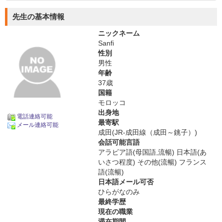
先生の基本情報
ニックネーム
Sanfi
性別
男性
年齢
37歳
国籍
モロッコ
出身地
電話連絡可能
最寄駅
メール連絡可能
成田(JR-成田線（成田～銚子）)
会話可能言語
アラビア語(母国語,流暢) 日本語(あ
いさつ程度) その他(流暢) フランス
語(流暢)
日本語メール可否
ひらがなのみ
最終学歴
現在の職業
滞在期間