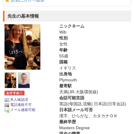
お気に入りへ追加
先生の基本情報
ニックネーム
Wib
性別
女性
年齢
55歳
国籍
イギリス
出身地
Plymouth
最寄駅
天満(JR-大阪環状線)
おすすめ！
会話可能言語
本人確認済
英語(母国語,流暢) 日本語(日常会話)
電話連絡不可
日本語メール可否
メール連絡可能
漢字、ひらがな、カタカナＯＫ
最終学歴
Masters Degree
現在の職業