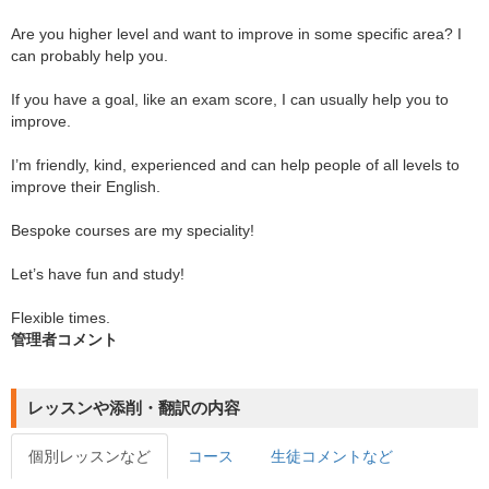
Are you higher level and want to improve in some specific area? I
can probably help you.
If you have a goal, like an exam score, I can usually help you to
improve.
I’m friendly, kind, experienced and can help people of all levels to
improve their English.
Bespoke courses are my speciality!
Let’s have fun and study!
Flexible times.
管理者コメント
レッスンや添削・翻訳の内容
個別レッスンなど
コース
生徒コメントなど