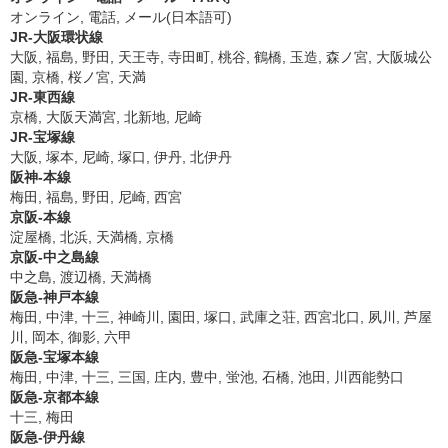
オンライン, 電話, メール(日本語可)
JR-大阪環状線
大阪, 福島, 野田, 天王寺, 寺田町, 桃谷, 鶴橋, 玉造, 森ノ宮, 大阪城公
園, 京橋, 桜ノ宮, 天満
JR-東西線
京橋, 大阪天満宮, 北新地, 尼崎
JR-宝塚線
大阪, 塚本, 尼崎, 塚口, 伊丹, 北伊丹
阪神-本線
梅田, 福島, 野田, 尼崎, 西宮
京阪-本線
淀屋橋, 北浜, 天満橋, 京橋
京阪-中之島線
中之島, 渡辺橋, 天満橋
阪急-神戸本線
梅田, 中津, 十三, 神崎川, 園田, 塚口, 武庫之荘, 西宮北口, 夙川, 芦屋
川, 岡本, 御影, 六甲
阪急-宝塚本線
梅田, 中津, 十三, 三国, 庄内, 豊中, 蛍池, 石橋, 池田, 川西能勢口
阪急-京都本線
十三, 梅田
阪急-伊丹線