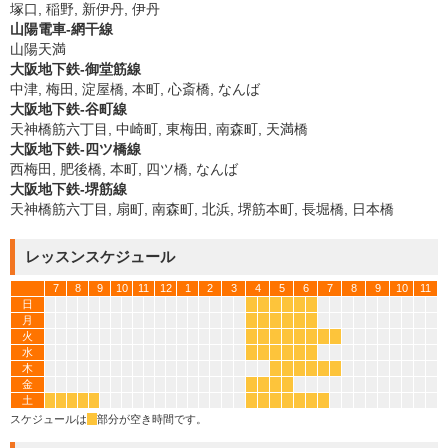
塚口, 稲野, 新伊丹, 伊丹
山陽電車-網干線
山陽天満
大阪地下鉄-御堂筋線
中津, 梅田, 淀屋橋, 本町, 心斎橋, なんば
大阪地下鉄-谷町線
天神橋筋六丁目, 中崎町, 東梅田, 南森町, 天満橋
大阪地下鉄-四ツ橋線
西梅田, 肥後橋, 本町, 四ツ橋, なんば
大阪地下鉄-堺筋線
天神橋筋六丁目, 扇町, 南森町, 北浜, 堺筋本町, 長堀橋, 日本橋
レッスンスケジュール
7
8
9
10
11
12
1
2
3
4
5
6
7
8
9
10
11
日
*
*
*
*
*
*
月
*
*
*
*
*
*
火
*
*
*
*
*
*
*
*
水
*
*
*
*
*
*
木
*
*
*
*
*
*
金
*
*
*
*
土
*
*
*
*
*
*
*
*
*
*
*
*
スケジュールは
*
部分が空き時間です。