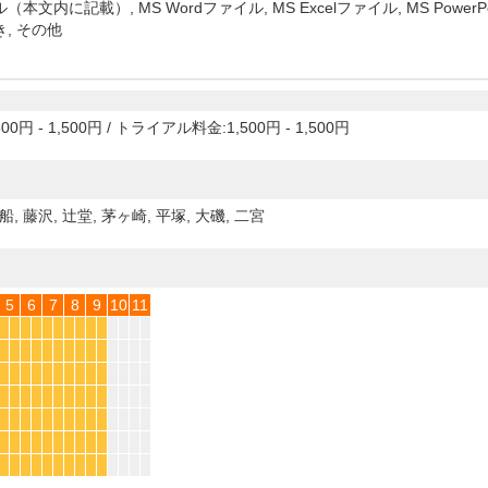
（本文内に記載）, MS Wordファイル, MS Excelファイル, MS Powe
, その他
00円 - 1,500円
/
トライアル料金:1,500円 - 1,500円
船, 藤沢, 辻堂, 茅ヶ崎, 平塚, 大磯, 二宮
5
6
7
8
9
10
11
*
*
*
*
*
*
*
*
*
*
*
*
*
*
*
*
*
*
*
*
*
*
*
*
*
*
*
*
*
*
*
*
*
*
*
*
*
*
*
*
*
*
*
*
*
*
*
*
*
*
*
*
*
*
*
*
*
*
*
*
*
*
*
*
*
*
*
*
*
*