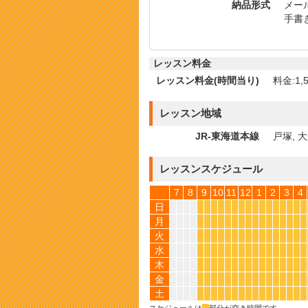
納品形式
メール
手書き
レッスン料金
レッスン料金(時間当り)
料金:1,5
レッスン地域
JR-東海道本線
戸塚, 大
レッスンスケジュール
7
8
9
10
11
12
1
2
3
4
日
*
*
*
*
*
*
*
*
*
*
*
*
*
*
*
*
月
*
*
*
*
*
*
*
*
*
*
*
*
*
*
*
*
火
*
*
*
*
*
*
*
*
*
*
*
*
*
*
*
*
水
*
*
*
*
*
*
*
*
*
*
*
*
*
*
*
*
木
*
*
*
*
*
*
*
*
*
*
*
*
*
*
*
*
金
*
*
*
*
*
*
*
*
*
*
*
*
*
*
*
*
土
*
*
*
*
*
*
*
*
*
*
*
*
*
*
*
*
スケジュールは
*
部分が空き時間です。