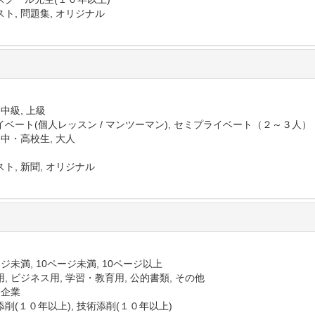
ト, 問題集, オリジナル
 中級, 上級
イベート(個人レッスン / マンツーマン), セミプライベート（２～３人）
 中・高校生, 大人
ト, 新聞, オリジナル
ジ未満, 10ページ未満, 10ページ以上
, ビジネス用, 学習・教育用, 公的書類, その他
 企業
削(１０年以上), 技術添削(１０年以上)