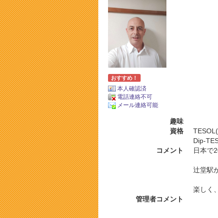
おすすめ！
本人確認済
電話連絡不可
メール連絡可能
趣味
資格
TESO
Dip-TE
コメント
日本で
辻堂駅
楽しく
管理者コメント