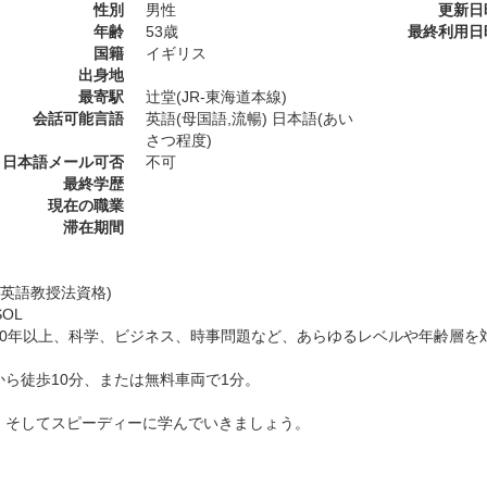
性別
男性
更新日
年齢
53歳
最終利用日
国籍
イギリス
出身地
最寄駅
辻堂(JR-東海道本線)
会話可能言語
英語(母国語,流暢) 日本語(あい
さつ程度)
日本語メール可否
不可
最終学歴
現在の職業
滞在期間
L(英語教授法資格)
SOL
20年以上、科学、ビジネス、時事問題など、あらゆるレベルや年齢層を
から徒歩10分、または無料車両で1分。
、そしてスピーディーに学んでいきましょう。