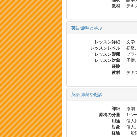
教材
テキス
英語:趣味と学ぶ
レッスン詳細
文学
レッスンレベル
初級,
レッスン形態
プラ
レッスン対象
子供,
経験
教材
テキス
英語:添削や翻訳
詳細
添削
原稿の分量
1ペー
用途
個人用
対象
個人,
経験
一般添