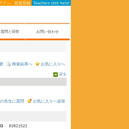
グイン、新規登録
Teachers click here!
る質問と回答
お問い合わせ
更
検索結果へ
お気に入りへ
戻る
の先生に質問
お気に入りへ追加
ID
83821522