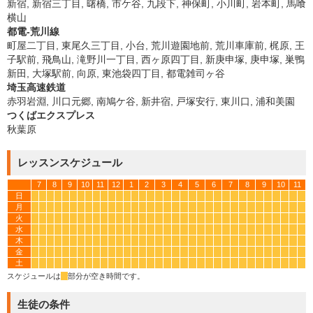
新宿, 新宿三丁目, 曙橋, 市ケ谷, 九段下, 神保町, 小川町, 岩本町, 馬喰
横山
都電-荒川線
町屋二丁目, 東尾久三丁目, 小台, 荒川遊園地前, 荒川車庫前, 梶原, 王
子駅前, 飛鳥山, 滝野川一丁目, 西ヶ原四丁目, 新庚申塚, 庚申塚, 巣鴨
新田, 大塚駅前, 向原, 東池袋四丁目, 都電雑司ヶ谷
埼玉高速鉄道
赤羽岩淵, 川口元郷, 南鳩ケ谷, 新井宿, 戸塚安行, 東川口, 浦和美園
つくばエクスプレス
秋葉原
レッスンスケジュール
7
8
9
10
11
12
1
2
3
4
5
6
7
8
9
10
11
日
*
*
*
*
*
*
*
*
*
*
*
*
*
*
*
*
*
*
*
*
*
*
*
*
*
*
*
*
*
*
*
*
*
*
月
*
*
*
*
*
*
*
*
*
*
*
*
*
*
*
*
*
*
*
*
*
*
*
*
*
*
*
*
*
*
*
*
*
*
火
*
*
*
*
*
*
*
*
*
*
*
*
*
*
*
*
*
*
*
*
*
*
*
*
*
*
*
*
*
*
*
*
*
*
水
*
*
*
*
*
*
*
*
*
*
*
*
*
*
*
*
*
*
*
*
*
*
*
*
*
*
*
*
*
*
*
*
*
*
木
*
*
*
*
*
*
*
*
*
*
*
*
*
*
*
*
*
*
*
*
*
*
*
*
*
*
*
*
*
*
*
*
*
*
金
*
*
*
*
*
*
*
*
*
*
*
*
*
*
*
*
*
*
*
*
*
*
*
*
*
*
*
*
*
*
*
*
*
*
土
*
*
*
*
*
*
*
*
*
*
*
*
*
*
*
*
*
*
*
*
*
*
*
*
*
*
*
*
*
*
*
*
*
*
スケジュールは
*
部分が空き時間です。
生徒の条件