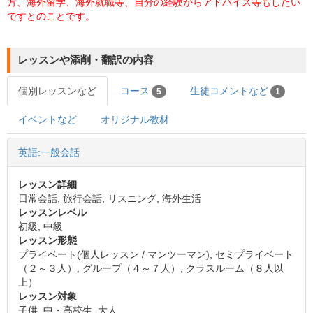
方、海外留学、海外就職等、自分の経験からアドバイス等もしたい
ですとのことです。
レッスンや添削・翻訳の内容
個別レッスンなど
コース
生徒コメントなど
5
1
イベントなど
オリジナル教材
英語:一般会話
レッスン詳細
日常会話, 旅行会話, リスニング, 海外生活
レッスンレベル
初級, 中級
レッスン形態
プライベート(個人レッスン / マンツーマン), セミプライベート
（２～３人）, グループ（４～７人）, クラスルーム（８人以
上）
レッスン対象
子供, 中・高校生, 大人