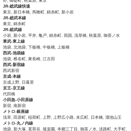
野, 御徒町, 秋葉原, 東京
JR-総武線快速
東京, 新日本橋, 馬喰町, 錦糸町, 新小岩
JR-総武本線
東京, 錦糸町
JR-総武線
小岩, 新小岩, 平井, 亀戸, 錦糸町, 両国, 浅草橋, 秋葉原, 御茶ノ水
東武-東上線
池袋, 北池袋, 下板橋, 中板橋, 上板橋
西武-池袋線
池袋, 椎名町, 東長崎, 江古田
西武-新宿線
西武新宿
京成-本線
京成上野, 日暮里
京王-京王線
代田橋
小田急-小田原線
新宿, 南新宿
メトロ-銀座線
浅草, 田原町, 稲荷町, 上野, 上野広小路, 末広町, 日本橋, 溜池山王
メトロ-丸ノ内線
池袋, 新大塚, 茗荷谷, 後楽園, 本郷三丁目, 御茶ノ水, 淡路町, 大手町,