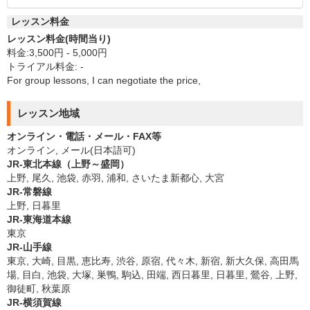
レッスン料金
レッスン料金(時間当り)
料金:3,500円 - 5,000円
トライアル料金: -
For group lessons, I can negotiate the price,
レッスン地域
オンライン・電話・メール・FAX等
オンライン, メール(日本語可)
JR-東北本線（上野～盛岡）
上野, 尾久, 池袋, 赤羽, 浦和, さいたま新都心, 大宮
JR-常磐線
上野, 日暮里
JR-東海道本線
東京
JR-山手線
東京, 大崎, 目黒, 恵比寿, 渋谷, 原宿, 代々木, 新宿, 新大久保, 高田馬
場, 目白, 池袋, 大塚, 巣鴨, 駒込, 田端, 西日暮里, 日暮里, 鶯谷, 上野,
御徒町, 秋葉原
JR-横須賀線