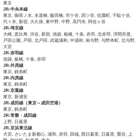
東京
JR-中央本線
東京, 御茶ノ水, 水道橋, 飯田橋, 市ケ谷, 四ツ谷, 信濃町, 千駄ケ谷,
代々木, 新宿, 大久保, 東中野, 中野, 高円寺, 阿佐ヶ谷
JR-埼京線
大崎, 恵比寿, 渋谷, 新宿, 池袋, 板橋, 十条, 赤羽, 北赤羽, 浮間舟渡,
戸田公園, 戸田, 北戸田, 武蔵浦和, 中浦和, 南与野, 与野本町, 北与野,
大宮
JR-赤羽線
池袋, 板橋, 十条, 赤羽
JR-外房線
東京, 錦糸町
JR-内房線
東京, 錦糸町
JR-京葉線
東京, 新浦安
JR-成田線（東京～成田空港）
東京, 錦糸町
JR-常磐・成田線
上野, 日暮里
JR-京浜東北線
大宮, さいたま新都心, 浦和, 赤羽, 田端, 西日暮里, 日暮里, 鶯谷, 上