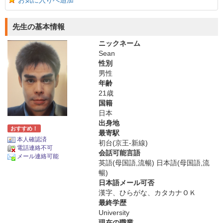
お気に入りへ追加
先生の基本情報
ニックネーム
Sean
性別
男性
年齢
21歳
国籍
日本
出身地
おすすめ！
最寄駅
本人確認済
初台(京王-新線)
電話連絡不可
会話可能言語
メール連絡可能
英語(母国語,流暢) 日本語(母国語,流
暢)
日本語メール可否
漢字、ひらがな、カタカナＯＫ
最終学歴
University
現在の職業