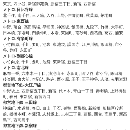
東京, 四ツ谷, 新宿御苑前, 新宿三丁目, 新宿, 西新宿
メトロ-日比谷線
北千住, 南千住, 三ノ輪, 入谷, 上野, 仲御徒町, 秋葉原, 茅場町
メトロ-東西線
中野, 落合, 高田馬場, 早稲田, 神楽坂, 飯田橋, 九段下, 竹橋, 大手町,
日本橋, 茅場町, 門前仲町, 木場, 東陽町, 南砂町, 西葛西, 葛西, 浦安
メトロ-有楽町線
小竹向原, 千川, 要町, 池袋, 東池袋, 護国寺, 江戸川橋, 飯田橋, 市ケ
谷, 麹町, 永田町
メトロ-副都心線
小竹向原, 千川, 要町, 池袋, 東新宿, 新宿三丁目
メトロ-南北線
麻布十番, 六本木一丁目, 溜池山王, 永田町, 四ツ谷, 市ケ谷, 飯田橋,
後楽園, 東大前, 本駒込, 駒込, 西ケ原, 王子, 王子神谷, 志茂, 赤羽岩淵
都営地下鉄-大江戸線
中野坂上, 西新宿五丁目, 新宿, 代々木, 青山一丁目, 赤羽橋, 上野御徒
町, 春日, 東新宿, 新宿西口
都営地下鉄-三田線
神保町, 水道橋, 春日, 白山, 千石, 巣鴨, 西巣鴨, 新板橋, 板橋区役所
前, 板橋本町, 本蓮沼, 志村坂上, 志村三丁目, 蓮根, 西台, 高島平, 新高
島平, 西高島平
都営地下鉄-新宿線