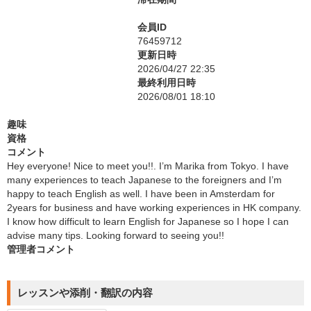
会員ID
76459712
更新日時
2026/04/27 22:35
最終利用日時
2026/08/01 18:10
趣味
資格
コメント
Hey everyone! Nice to meet you!!. I’m Marika from Tokyo. I have
many experiences to teach Japanese to the foreigners and I’m
happy to teach English as well. I have been in Amsterdam for
2years for business and have working experiences in HK company.
I know how difficult to learn English for Japanese so I hope I can
advise many tips. Looking forward to seeing you!!
管理者コメント
レッスンや添削・翻訳の内容