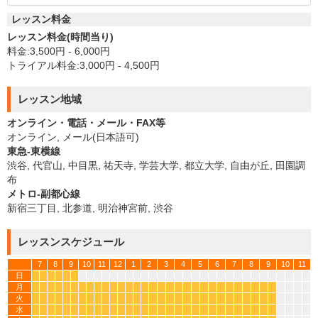
レッスン料金
レッスン料金(時間当り)
料金:3,500円 - 6,000円
トライアル料金:3,000円 - 4,500円
レッスン地域
オンライン・電話・メール・FAX等
オンライン, メール(日本語可)
東急-東横線
渋谷, 代官山, 中目黒, 祐天寺, 学芸大学, 都立大学, 自由が丘, 田園調
布
メトロ-副都心線
新宿三丁目, 北参道, 明治神宮前, 渋谷
レッスンスケジュール
7
8
9
10
11
12
1
2
3
4
5
6
7
8
9
10
11
日
*
*
*
*
*
*
月
*
*
*
*
*
*
*
*
*
*
*
*
*
*
*
*
*
*
*
*
*
*
*
*
*
*
*
*
*
*
火
*
*
*
*
*
*
*
*
*
*
*
*
*
*
*
*
*
*
*
*
*
*
*
*
*
*
*
*
*
*
水
*
*
*
*
*
*
*
*
*
*
*
*
*
*
*
*
*
*
*
*
*
*
*
*
*
*
*
*
*
*