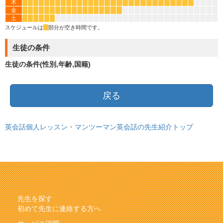
木
*
*
*
*
*
*
*
*
*
*
*
*
*
*
*
*
*
*
*
*
*
*
*
*
*
*
*
*
*
*
金
*
*
*
*
*
*
*
*
*
*
*
*
*
*
*
*
*
*
土
*
*
*
*
*
*
スケジュールは
*
部分が空き時間です。
生徒の条件
生徒の条件(性別,年齢,国籍)
戻る
英会話個人レッスン・マンツーマン英会話の先生紹介トップ
先生を探す
初めて先生に連絡する方へ