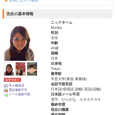
お気に入りへ追加
先生の基本情報
ニックネーム
Marika
性別
女性
年齢
43歳
国籍
日本
出身地
Tokyo
最寄駅
学芸大学(東急-東横線)
おすすめ！
会話可能言語
本人確認済
日本語(母国語,流暢) 英語(流暢)
電話連絡不可
日本語メール可否
メール連絡可能
漢字、ひらがな、カタカナＯＫ
最終学歴
現在の職業
滞在期間