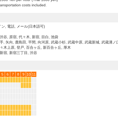
ansportation costs included.
ン, 電話, メール(日本語可)
渋谷, 原宿, 代々木, 新宿, 目白, 池袋
手, 矢向, 鹿島田, 平間, 向河原, 武蔵小杉, 武蔵中原, 武蔵新城, 武蔵溝ノ
代々木上原, 登戸, 百合ヶ丘, 新百合ヶ丘, 厚木
東新宿, 新宿三丁目, 渋谷
5
6
7
8
9
10
11
*
*
*
*
*
*
*
*
*
*
*
*
*
*
*
*
*
*
*
*
*
*
*
*
*
*
*
*
*
*
*
*
*
*
*
*
*
*
*
*