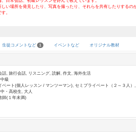
備、日常会話、初級レッスンを好んで教えています。
新しい場所を発見したり、写真を撮ったり、それらを共有したりするの
です。
生徒コメントなど
イベントなど
オリジナル教材
1
話, 旅行会話, リスニング, 読解, 作文, 海外生活
 中級
イベート(個人レッスン / マンツーマン), セミプライベート（２～３人）
 中・高校生, 大人
教師(１年未満)