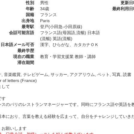
性別
男性
更新日
年齢
34歳
最終利用日
国籍
フランス
出身地
Paris
最寄駅
登戸(小田急-小田原線)
会話可能言語
フランス語(母国語,流暢) 日本語
(流暢) 英語(流暢)
日本語メール可否
漢字、ひらがな、カタカナＯＫ
最終学歴
現在の職業
教育・学習支援業 教師・講師
滞在期間
, 音楽鑑賞, テレビゲーム, サッカー, アクアリウム, ペット, 写真, 読書
 of letters (France)
まして
です
ンスのパリのレストランマネージャーです。同時にフランス語や英語を
日本におり、言葉を教える経験を広まって、自分をチャレンジしていき
くお願いします