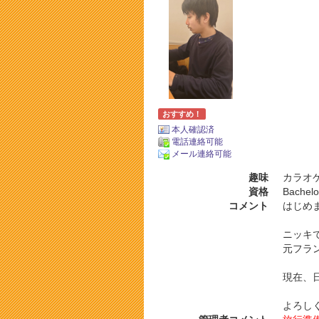
おすすめ！
本人確認済
電話連絡可能
メール連絡可能
趣味
カラオケ
資格
Bachelor
コメント
はじめ
ニッキ
元フラ
現在、
よろし