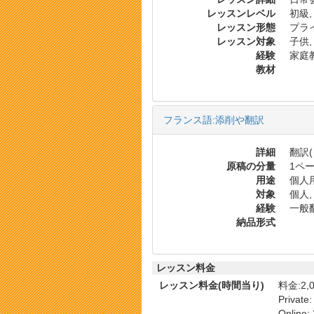
レッスンレベル
初級,
レッスン形態
プラ
レッスン対象
子供,
経験
家庭
教材
フランス語:添削や翻訳
詳細
翻訳
原稿の分量
1ペー
用途
個人用
対象
個人,
経験
一般翻
納品形式
レッスン料金
レッスン料金(時間当り)
料金:2,0
Private
Online: