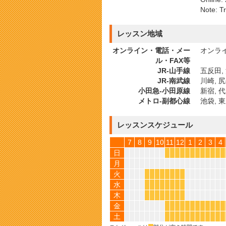
Note: Tr
レッスン地域
オンライン・電話・メー
オンライ
ル・FAX等
JR-山手線
五反田, 
JR-南武線
川崎, 尻
小田急-小田原線
新宿, 
メトロ-副都心線
池袋, 
レッスンスケジュール
7
8
9
10
11
12
1
2
3
4
日
*
*
*
*
*
*
*
*
*
*
*
*
月
火
*
*
*
*
*
*
*
*
水
*
*
*
*
*
*
*
*
木
*
*
*
*
*
*
*
*
金
*
*
*
*
*
*
*
*
*
*
*
*
土
*
*
*
*
*
*
*
*
*
*
*
*