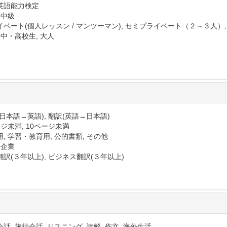
英語能力検定
 中級
イベート(個人レッスン / マンツーマン), セミプライベート（２～３人）
 中・高校生, 大人
日本語→英語), 翻訳(英語→日本語)
ジ未満, 10ページ未満
, 学習・教育用, 公的書類, その他
 企業
訳(３年以上), ビジネス翻訳(３年以上)
話, 旅行会話, リスニング, 読解, 作文, 海外生活