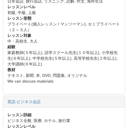
日常会話, 旅行会話, リスニング, 読解, 作文, 海外生活
レッスンレベル
初級, 中級, 上級
レッスン形態
プライベート(個人レッスン / マンツーマン), セミプライベート
（２～３人）
レッスン対象
中・高校生, 大人
経験
家庭教師(５年以上), 語学スクール先生(１０年以上), 小学校先
生(６年以上), 中学校先生(５年以上), 高等学校先生(２年以上),
大学講師(６年以上)
教材
テキスト, 新聞, 本, DVD, 問題集, オリジナル
We can discuss materials
英語:ビジネス会話
レッスン詳細
ビジネス全般, 医療, ホテル, 旅行業
レッスンレベル