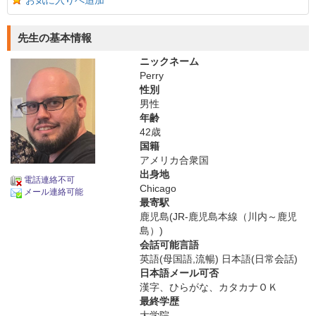
お気に入りへ追加
先生の基本情報
ニックネーム
Perry
性別
男性
年齢
42歳
国籍
アメリカ合衆国
出身地
電話連絡不可
Chicago
メール連絡可能
最寄駅
鹿児島(JR-鹿児島本線（川内～鹿児
島）)
会話可能言語
英語(母国語,流暢) 日本語(日常会話)
日本語メール可否
漢字、ひらがな、カタカナＯＫ
最終学歴
大学院