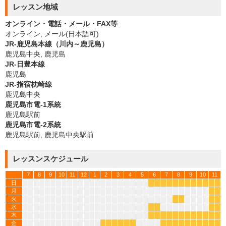
レッスン地域
オンライン・電話・メール・FAX等
オンライン, メール(日本語可)
JR-鹿児島本線（川内～鹿児島）
鹿児島中央, 鹿児島
JR-日豊本線
鹿児島
JR-指宿枕崎線
鹿児島中央
鹿児島市電-1系統
鹿児島駅前
鹿児島市電-2系統
鹿児島駅前, 鹿児島中央駅前
レッスンスケジュール
7
8
9
10
11
12
1
2
3
4
5
6
7
8
9
10
11
日
*
*
*
*
*
*
*
*
*
*
*
*
月
*
*
火
*
*
*
*
水
*
*
*
*
木
*
*
*
*
*
*
*
*
*
*
*
*
金
*
*
*
*
*
*
*
*
*
*
*
*
*
*
*
*