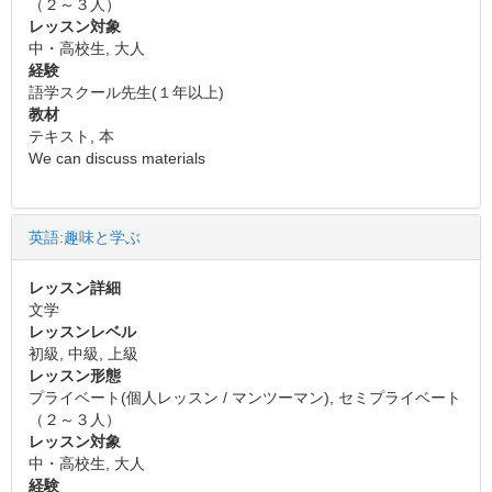
（２～３人）
レッスン対象
中・高校生, 大人
経験
語学スクール先生(１年以上)
教材
テキスト, 本
We can discuss materials
英語:趣味と学ぶ
レッスン詳細
文学
レッスンレベル
初級, 中級, 上級
レッスン形態
プライベート(個人レッスン / マンツーマン), セミプライベート
（２～３人）
レッスン対象
中・高校生, 大人
経験