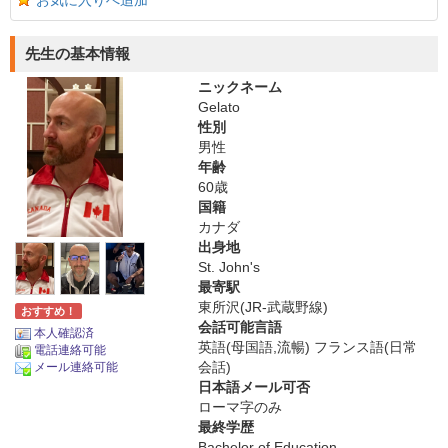
お気に入りへ追加
先生の基本情報
ニックネーム
Gelato
性別
男性
年齢
60歳
国籍
カナダ
出身地
St. John's
最寄駅
東所沢(JR-武蔵野線)
おすすめ！
会話可能言語
本人確認済
英語(母国語,流暢) フランス語(日常
電話連絡可能
会話)
メール連絡可能
日本語メール可否
ローマ字のみ
最終学歴
Bachelor of Education