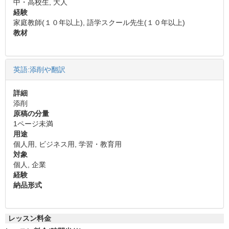
中・高校生, 大人
経験
家庭教師(１０年以上), 語学スクール先生(１０年以上)
教材
英語:添削や翻訳
詳細
添削
原稿の分量
1ページ未満
用途
個人用, ビジネス用, 学習・教育用
対象
個人, 企業
経験
納品形式
レッスン料金