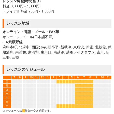
レッスン料金(時間当り)
料金:3,000円 - 4,000円
トライアル料金:750円 - 1,500円
レッスン地域
オンライン・電話・メール・FAX等
オンライン, メール(日本語不可)
JR-武蔵野線
府中本町, 北府中, 西国分寺, 新小平, 新秋津, 東所沢, 新座, 北朝霞, 武
蔵浦和, 南浦和, 東浦和, 東川口, 南越谷, 越谷レイクタウン, 吉川, 新
三郷, 三郷
レッスンスケジュール
7
8
9
10
11
12
1
2
3
4
5
6
7
8
9
10
11
日
*
*
*
*
*
*
*
*
*
*
*
*
月
*
*
*
*
*
*
火
*
*
*
*
*
*
水
*
*
*
*
*
*
木
*
*
*
*
*
*
金
*
*
*
*
*
*
土
*
*
*
*
*
*
*
*
*
*
*
*
スケジュールは
*
部分が空き時間です。