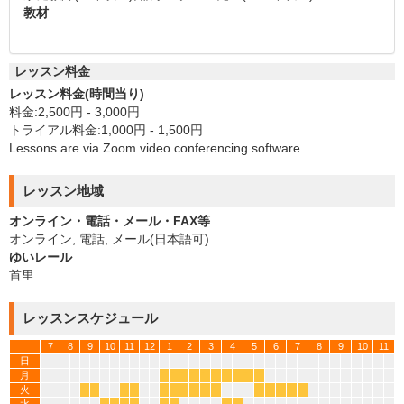
教材
レッスン料金
レッスン料金(時間当り)
料金:2,500円 - 3,000円
トライアル料金:1,000円 - 1,500円
Lessons are via Zoom video conferencing software.
レッスン地域
オンライン・電話・メール・FAX等
オンライン, 電話, メール(日本語可)
ゆいレール
首里
レッスンスケジュール
7
8
9
10
11
12
1
2
3
4
5
6
7
8
9
10
11
日
月
*
*
*
*
*
*
*
*
*
*
火
*
*
*
*
*
*
*
*
*
*
*
*
*
*
*