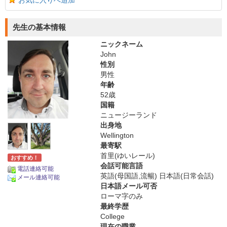
お気に入りへ追加
先生の基本情報
ニックネーム
John
性別
男性
年齢
52歳
国籍
ニュージーランド
出身地
Wellington
最寄駅
首里(ゆいレール)
おすすめ！
会話可能言語
電話連絡可能
英語(母国語,流暢) 日本語(日常会話)
メール連絡可能
日本語メール可否
ローマ字のみ
最終学歴
College
現在の職業