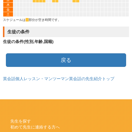
水
*
*
*
*
*
*
*
*
木
金
土
スケジュールは
*
部分が空き時間です。
生徒の条件
生徒の条件(性別,年齢,国籍)
戻る
英会話個人レッスン・マンツーマン英会話の先生紹介トップ
先生を探す
初めて先生に連絡する方へ