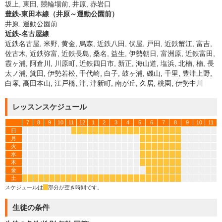
坂上, 東田, 競輪場前, 井原, 赤岩口
豊鉄-東田本線（井原～運動公園前）
井原, 運動公園前
近鉄-名古屋線
近鉄名古屋, 米野, 黄金, 烏森, 近鉄八田, 伏屋, 戸田, 近鉄蟹江, 富吉,
佐古木, 近鉄弥富, 近鉄長島, 桑名, 益生, 伊勢朝日, 富洲原, 近鉄富田,
霞ヶ浦, 阿倉川, 川原町, 近鉄四日市, 新正, 海山道, 塩浜, 北楠, 楠, 長
太ノ浦, 箕田, 伊勢若松, 千代崎, 白子, 鼓ヶ浦, 磯山, 千里, 豊津上野,
白塚, 高田本山, 江戸橋, 津, 津新町, 南が丘, 久居, 桃園, 伊勢中川
レッスンスケジュール
7
8
9
10
11
12
1
2
3
4
5
6
7
8
9
10
11
日
*
*
*
*
*
*
*
*
*
*
*
*
*
*
*
*
*
*
*
月
*
*
*
*
*
*
*
火
*
*
*
*
*
*
*
水
*
*
*
*
*
*
*
木
*
*
*
*
*
*
*
金
*
*
*
*
*
*
土
*
*
*
*
*
*
*
*
*
*
*
*
*
*
*
*
*
*
*
*
*
*
*
*
*
*
*
*
スケジュールは
*
部分が空き時間です。
生徒の条件