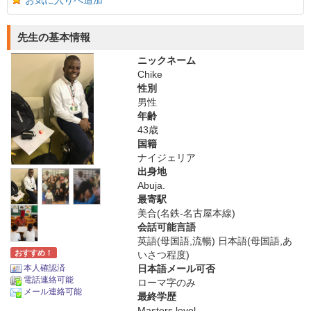
お気に入りへ追加
先生の基本情報
ニックネーム
Chike
性別
男性
年齢
43歳
国籍
ナイジェリア
出身地
Abuja.
最寄駅
美合(名鉄-名古屋本線)
会話可能言語
英語(母国語,流暢) 日本語(母国語,あ
おすすめ！
いさつ程度)
本人確認済
日本語メール可否
電話連絡可能
ローマ字のみ
メール連絡可能
最終学歴
Masters level.