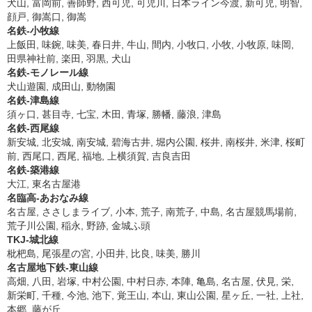
犬山, 富岡前, 善師野, 西可児, 可児川, 日本ライン今渡, 新可児, 明智,
顔戸, 御嵩口, 御嵩
名鉄-小牧線
上飯田, 味鋺, 味美, 春日井, 牛山, 間内, 小牧口, 小牧, 小牧原, 味岡,
田県神社前, 楽田, 羽黒, 犬山
名鉄-モノレール線
犬山遊園, 成田山, 動物園
名鉄-津島線
須ヶ口, 甚目寺, 七宝, 木田, 青塚, 勝幡, 藤浪, 津島
名鉄-西尾線
新安城, 北安城, 南安城, 碧海古井, 堀内公園, 桜井, 南桜井, 米津, 桜町
前, 西尾口, 西尾, 福地, 上横須賀, 吉良吉田
名鉄-築港線
大江, 東名古屋港
名臨高-あおなみ線
名古屋, ささしまライブ, 小本, 荒子, 南荒子, 中島, 名古屋競馬場前,
荒子川公園, 稲永, 野跡, 金城ふ頭
TKJ-城北線
枇杷島, 尾張星の宮, 小田井, 比良, 味美, 勝川
名古屋地下鉄-東山線
高畑, 八田, 岩塚, 中村公園, 中村日赤, 本陣, 亀島, 名古屋, 伏見, 栄,
新栄町, 千種, 今池, 池下, 覚王山, 本山, 東山公園, 星ヶ丘, 一社, 上社,
本郷, 藤が丘