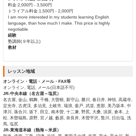
料金:2,000円 - 3,500円
トライアル料金:1,500円 - 2,000円
I am more interested in my students learning English
language, than how much I make. This price is highly
negotiable.
経験
塾講師(９年以上)
教材
レッスン地域
オンライン・電話・メール・FAX等
オンライン, 電話, メール(日本語不可)
JR-中央本線（名古屋～塩尻）
名古屋, 金山, 鶴舞, 千種, 大曽根, 新守山, 勝川, 春日井, 神領, 高蔵寺,
定光寺, 古虎渓, 多治見, 土岐市, 瑞浪, 釜戸, 武並, 恵那, 美乃坂本, 中
津川, 落合川, 坂下, 田立, 南木曽, 十二兼, 野尻, 大桑, 須原, 倉本, 上
松, 木曽福島, 原野, 宮ノ越, 藪原, 奈良井, 木曽平沢, 贄川, 日出塩, 洗
馬, 塩尻
JR-東海道本線（熱海～米原）