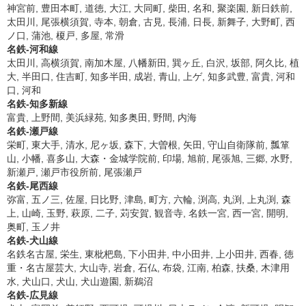
神宮前, 豊田本町, 道徳, 大江, 大同町, 柴田, 名和, 聚楽園, 新日鉄前,
太田川, 尾張横須賀, 寺本, 朝倉, 古見, 長浦, 日長, 新舞子, 大野町, 西
ノ口, 蒲池, 榎戸, 多屋, 常滑
名鉄-河和線
太田川, 高横須賀, 南加木屋, 八幡新田, 巽ヶ丘, 白沢, 坂部, 阿久比, 植
大, 半田口, 住吉町, 知多半田, 成岩, 青山, 上ゲ, 知多武豊, 富貴, 河和
口, 河和
名鉄-知多新線
富貴, 上野間, 美浜緑苑, 知多奥田, 野間, 内海
名鉄-瀬戸線
栄町, 東大手, 清水, 尼ヶ坂, 森下, 大曽根, 矢田, 守山自衛隊前, 瓢箪
山, 小幡, 喜多山, 大森・金城学院前, 印場, 旭前, 尾張旭, 三郷, 水野,
新瀬戸, 瀬戸市役所前, 尾張瀬戸
名鉄-尾西線
弥富, 五ノ三, 佐屋, 日比野, 津島, 町方, 六輪, 渕高, 丸渕, 上丸渕, 森
上, 山崎, 玉野, 萩原, 二子, 苅安賀, 観音寺, 名鉄一宮, 西一宮, 開明,
奥町, 玉ノ井
名鉄-犬山線
名鉄名古屋, 栄生, 東枇杷島, 下小田井, 中小田井, 上小田井, 西春, 徳
重・名古屋芸大, 大山寺, 岩倉, 石仏, 布袋, 江南, 柏森, 扶桑, 木津用
水, 犬山口, 犬山, 犬山遊園, 新鵜沼
名鉄-広見線