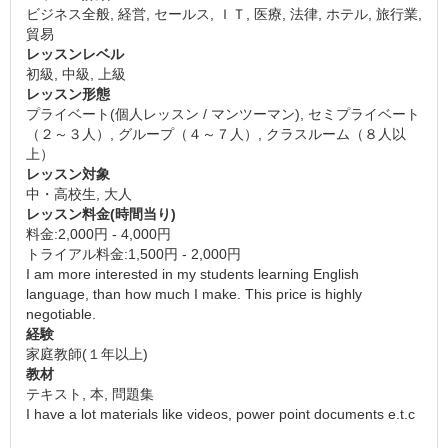
ビジネス全般, 経営, セールス, ＩＴ, 医療, 法律, ホテル, 旅行業,
貿易
レッスンレベル
初級, 中級, 上級
レッスン形態
プライベート(個人レッスン / マンツーマン), セミプライベート
（２～３人）, グループ（４～７人）, クラスルーム（８人以
上）
レッスン対象
中・高校生, 大人
レッスン料金(時間当り)
料金:2,000円 - 4,000円
トライアル料金:1,500円 - 2,000円
I am more interested in my students learning English
language, than how much I make. This price is highly
negotiable.
経験
家庭教師(１年以上)
教材
テキスト, 本, 問題集
I have a lot materials like videos, power point documents e.t.c