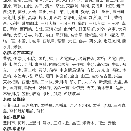
熱海, 函南, 三島, 沼津, 片浜, 原, 東田子の浦, 吉原, 富士, 富士川, 新
蒲原, 蒲原, 由比, 興津, 清水, 草薙, 東静岡, 静岡, 安倍川, 用宗, 焼津,
西焼津, 藤枝, 六合, 島田, 金谷, 菊川, 掛川, 愛野, 袋井, 磐田, 豊田町,
天竜川, 浜松, 高塚, 舞阪, 弁天島, 新居町, 鷲津, 新所原, 二川, 豊橋,
西小坂井, 愛知御津, 三河大塚, 三河三谷, 蒲郡, 三河塩津, 三ヶ根, 幸
田, 岡崎, 西岡崎, 安城, 三河安城, 東刈谷, 野田新町, 刈谷, 逢妻, 大府,
共和, 大高, 笠寺, 熱田, 金山, 尾頭橋, 名古屋, 枇杷島, 清洲, 稲沢, 尾
張一宮, 木曽川, 岐阜, 西岐阜, 穂積, 大垣, 垂井, 関ヶ原, 近江長岡, 醒
ヶ井, 米原
名鉄-名古屋本線
豊橋, 伊奈, 小田渕, 国府, 御油, 名電赤坂, 名電長沢, 本宿, 名電山中,
藤川, 美合, 男川, 東岡崎, 岡崎公園前, 矢作橋, 宇頭, 新安城, 牛田, 知
立, 一ツ木, 富士松, 豊明, 前後, 中京競馬場前, 有松, 左京山, 鳴海, 本
星崎, 本笠寺, 桜, 呼続, 堀田, 神宮前, 金山, 山王, 名鉄名古屋, 栄生,
東枇杷島, 西枇杷島, 二ツ杁, 新川橋, 須ヶ口, 丸ノ内, 新清洲, 大里, 奥
田, 国府宮, 島氏永, 妙興寺, 名鉄一宮, 今伊勢, 石刀, 新木曽川, 黒田,
木曽川堤, 笠松, 岐南, 茶所, 加納, 名鉄岐阜
名鉄-蒲郡線
吉良吉田, 三河鳥羽, 西幡豆, 東幡豆, こどもの国, 西浦, 形原, 三河鹿
島, 蒲郡競艇場前, 蒲郡
名鉄-豊田線
豊田市, 梅坪, 上豊田, 浄水, 三好ヶ丘, 黒笹, 米野木, 日進, 赤池
名鉄-常滑線