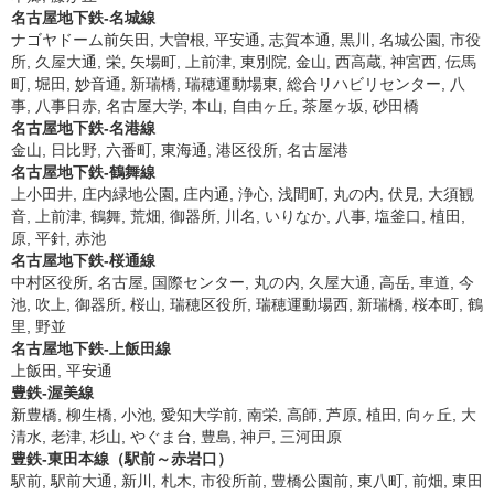
名古屋地下鉄-名城線
ナゴヤドーム前矢田, 大曽根, 平安通, 志賀本通, 黒川, 名城公園, 市役
所, 久屋大通, 栄, 矢場町, 上前津, 東別院, 金山, 西高蔵, 神宮西, 伝馬
町, 堀田, 妙音通, 新瑞橋, 瑞穂運動場東, 総合リハビリセンター, 八
事, 八事日赤, 名古屋大学, 本山, 自由ヶ丘, 茶屋ヶ坂, 砂田橋
名古屋地下鉄-名港線
金山, 日比野, 六番町, 東海通, 港区役所, 名古屋港
名古屋地下鉄-鶴舞線
上小田井, 庄内緑地公園, 庄内通, 浄心, 浅間町, 丸の内, 伏見, 大須観
音, 上前津, 鶴舞, 荒畑, 御器所, 川名, いりなか, 八事, 塩釜口, 植田,
原, 平針, 赤池
名古屋地下鉄-桜通線
中村区役所, 名古屋, 国際センター, 丸の内, 久屋大通, 高岳, 車道, 今
池, 吹上, 御器所, 桜山, 瑞穂区役所, 瑞穂運動場西, 新瑞橋, 桜本町, 鶴
里, 野並
名古屋地下鉄-上飯田線
上飯田, 平安通
豊鉄-渥美線
新豊橋, 柳生橋, 小池, 愛知大学前, 南栄, 高師, 芦原, 植田, 向ヶ丘, 大
清水, 老津, 杉山, やぐま台, 豊島, 神戸, 三河田原
豊鉄-東田本線（駅前～赤岩口）
駅前, 駅前大通, 新川, 札木, 市役所前, 豊橋公園前, 東八町, 前畑, 東田