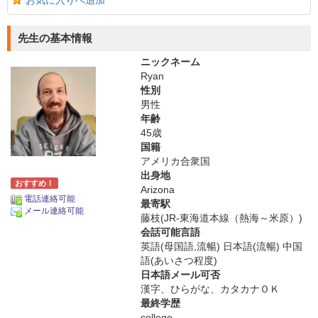
お気に入りへ追加
先生の基本情報
ニックネーム
Ryan
性別
男性
年齢
45歳
国籍
アメリカ合衆国
出身地
おすすめ！
Arizona
電話連絡可能
最寄駅
メール連絡可能
藤枝(JR-東海道本線（熱海～米原）)
会話可能言語
英語(母国語,流暢) 日本語(流暢) 中国
語(あいさつ程度)
日本語メール可否
漢字、ひらがな、カタカナＯＫ
最終学歴
college