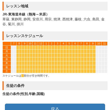
レッスン地域
JR-東海道本線（熱海～米原）
草薙, 東静岡, 静岡, 安倍川, 用宗, 焼津, 西焼津, 藤枝, 六合, 島田, 金
谷, 菊川, 掛川
レッスンスケジュール
7
8
9
10
11
12
1
2
3
4
5
6
7
8
9
10
11
日
*
*
*
*
*
*
*
*
*
*
*
*
*
*
*
*
*
*
*
*
*
*
*
*
*
*
*
*
月
*
*
*
*
*
*
*
*
*
*
*
*
*
*
*
*
*
*
*
*
*
*
*
*
*
*
*
*
火
*
*
*
*
*
*
*
*
*
*
*
*
*
*
*
*
*
*
*
*
*
*
*
*
*
*
*
*
水
*
*
*
*
*
*
*
*
*
*
*
*
*
*
*
*
*
*
*
*
*
*
*
*
*
*
*
*
木
*
*
*
*
*
*
*
*
*
*
*
*
*
*
*
*
*
*
*
*
*
*
*
*
*
*
*
*
金
*
*
*
*
*
*
*
*
*
*
*
*
*
*
*
*
*
*
*
*
*
*
*
*
*
*
*
*
土
*
*
*
*
*
*
*
*
*
*
*
*
*
*
*
*
*
*
*
*
*
*
*
*
*
*
*
*
スケジュールは
*
部分が空き時間です。
生徒の条件
生徒の条件(性別,年齢,国籍)
戻る