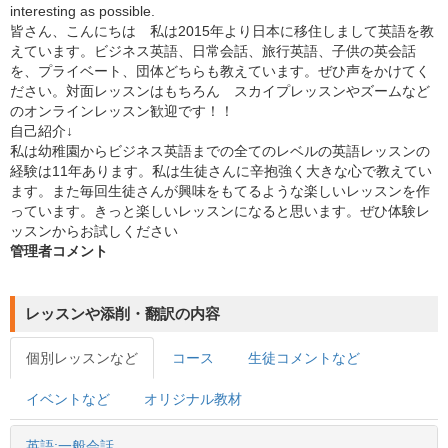
interesting as possible.
皆さん、こんにちは 私は2015年より日本に移住しまして英語を教
えています。ビジネス英語、日常会話、旅行英語、子供の英会話
を、プライベート、団体どちらも教えています。ぜひ声をかけてく
ださい。対面レッスンはもちろん スカイプレッスンやズームなど
のオンラインレッスン歓迎です！！
自己紹介↓
私は幼稚園からビジネス英語までの全てのレベルの英語レッスンの
経験は11年あります。私は生徒さんに辛抱強く大きな心で教えてい
ます。また毎回生徒さんが興味をもてるような楽しいレッスンを作
っています。きっと楽しいレッスンになると思います。ぜひ体験レ
ッスンからお試しください
管理者コメント
レッスンや添削・翻訳の内容
個別レッスンなど
コース
生徒コメントなど
イベントなど
オリジナル教材
英語:一般会話