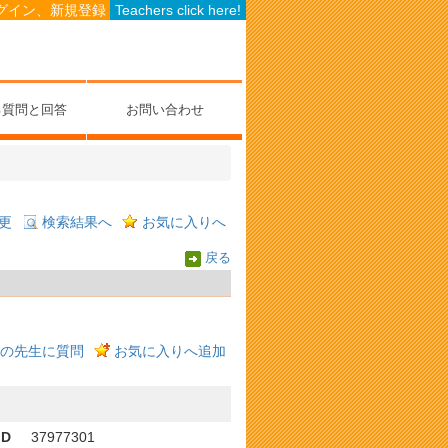
グイン、新規登録
Teachers click here!
る質問と回答
お問い合わせ
更
検索結果へ
お気に入りへ
戻る
の先生に質問
お気に入りへ追加
ID
37977301