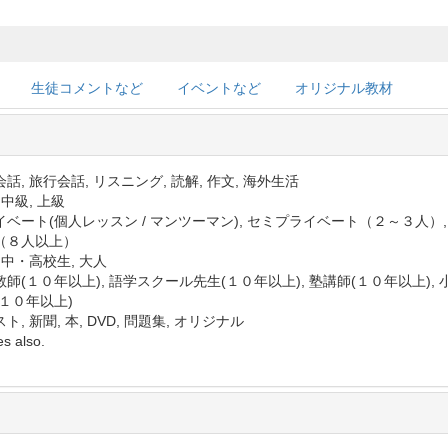
生徒コメントなど
イベントなど
オリジナル教材
話, 旅行会話, リスニング, 読解, 作文, 海外生活
 中級, 上級
イベート(個人レッスン / マンツーマン), セミプライベート（２～３人）
（８人以上）
 中・高校生, 大人
師(１０年以上), 語学スクール先生(１０年以上), 塾講師(１０年以上), 
(１０年以上)
ト, 新聞, 本, DVD, 問題集, オリジナル
s also.