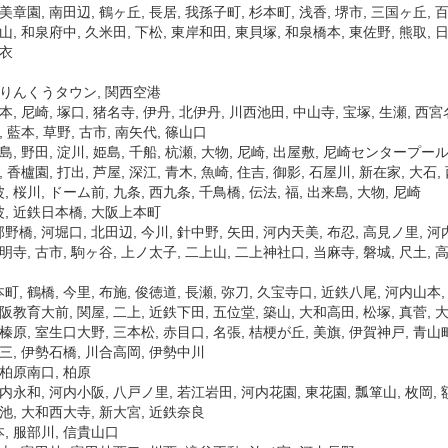
美章園, 南田辺, 鶴ヶ丘, 長居, 我孫子町, 杉本町, 浅香, 堺市, 三国ヶ丘, 百
山, 和泉府中, 久米田, 下松, 東岸和田, 東貝塚, 和泉橋本, 東佐野, 熊取, 
羽衣
 りんくうタウン, 関西空港
本, 尼崎, 塚口, 猪名寺, 伊丹, 北伊丹, 川西池田, 中山寺, 宝塚, 生瀬, 西宮
, 藍本, 草野, 古市, 南矢代, 篠山口
島, 野田, 淀川, 姫島, 千船, 杭瀬, 大物, 尼崎, 出屋敷, 尼崎センタープール
, 香櫨園, 打出, 芦屋, 深江, 青木, 魚崎, 住吉, 御影, 石屋川, 新在家, 大石,
 桜川, ドーム前, 九条, 西九条, 千鳥橋, 伝法, 福, 出来島, 大物, 尼崎
, 近鉄日本橋, 大阪上本町
野橋, 河堀口, 北田辺, 今川, 針中野, 矢田, 河内天美, 布忍, 高見ノ里, 河
明寺, 古市, 駒ヶ谷, 上ノ太子, 二上山, 二上神社口, 当麻寺, 磐城, 尺土, 
, 鶴橋, 今里, 布施, 俊徳道, 長瀬, 弥刀, 久宝寺口, 近鉄八尾, 河内山本, 
阪教育大前, 関屋, 二上, 近鉄下田, 五位堂, 築山, 大和高田, 松塚, 真菅, 大
 榛原, 室生口大野, 三本松, 赤目口, 名張, 桔梗が丘, 美旗, 伊賀神戸, 青山
大三, 伊勢石橋, 川合高岡, 伊勢中川
 柏原南口, 柏原
内永和, 河内小阪, 八戸ノ里, 若江岩田, 河内花園, 東花園, 瓢箪山, 枚岡, 額
蒲池, 大和西大寺, 新大宮, 近鉄奈良
, 服部川, 信貴山口