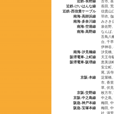
近鉄-長野線
古市, 
近鉄-けいはんな線
長田, 
近鉄-西信貴ケーブル
信貴山口
南海-高師浜線
羽衣, 
南海-多奈川線
みさき公
南海-空港線
泉佐野,
南海-高野線
なんば,
舌鳥八幡
台, 千早
伊神谷,
南海-汐見橋線
汐見橋,
阪堺電車-上町線
天王寺駅
阪堺電車-阪堺線
恵美須町,
安立町, 
尾, 浜
京阪-本線
淀屋橋, 
市, 香里
草, 伏
京阪-交野線
枚方市, 
京阪-中之島線
中之島,
阪急-神戸本線
梅田, 中
阪急-宝塚本線
梅田, 中
社, 清荒