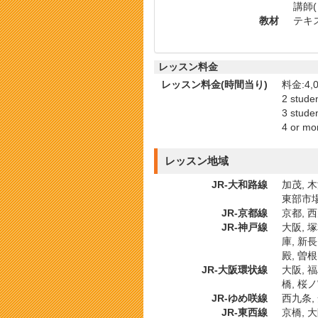
講師
教材
テキス
レッスン料金
レッスン料金(時間当り)
料金:4,0
2 stude
3 stude
4 or mo
レッスン地域
JR-大和路線
加茂, 木
東部市場
JR-京都線
京都, 西
JR-神戸線
大阪, 塚
庫, 新長
殿, 曽根
JR-大阪環状線
大阪, 福
橋, 桜ノ
JR-ゆめ咲線
西九条,
JR-東西線
京橋, 