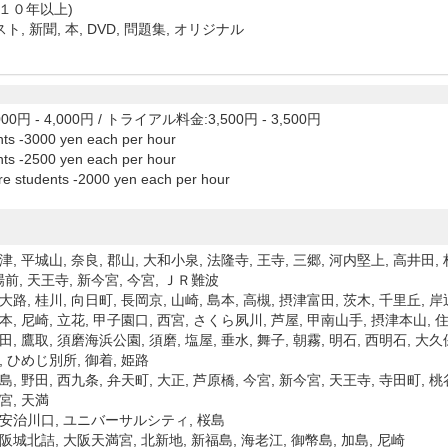
(１０年以上)
ト, 新聞, 本, DVD, 問題集, オリジナル
00円 - 4,000円
/
トライアル料金:3,500円 - 3,500円
nts -3000 yen each per hour
nts -2500 yen each per hour
re students -2000 yen each per hour
津, 平城山, 奈良, 郡山, 大和小泉, 法隆寺, 王寺, 三郷, 河内堅上, 高井田, 
前, 天王寺, 新今宮, 今宮, ＪＲ難波
大路, 桂川, 向日町, 長岡京, 山崎, 島本, 高槻, 摂津富田, 茨木, 千里丘, 岸
本, 尼崎, 立花, 甲子園口, 西宮, さくら夙川, 芦屋, 甲南山手, 摂津本山, 住吉
田, 鷹取, 須磨海浜公園, 須磨, 塩屋, 垂水, 舞子, 朝霧, 明石, 西明石, 大久
, ひめじ別所, 御着, 姫路
島, 野田, 西九条, 弁天町, 大正, 芦原橋, 今宮, 新今宮, 天王寺, 寺田町, 桃
宮, 天満
 安治川口, ユニバーサルシティ, 桜島
大阪城北詰, 大阪天満宮, 北新地, 新福島, 海老江, 御幣島, 加島, 尼崎