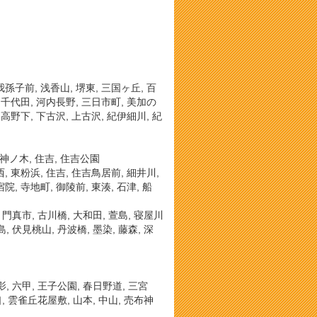
我孫子前, 浅香山, 堺東, 三国ヶ丘, 百
, 千代田, 河内長野, 三日市町, 美加の
 高野下, 下古沢, 上古沢, 紀伊細川, 紀
 神ノ木, 住吉, 住吉公園
西, 東粉浜, 住吉, 住吉鳥居前, 細井川,
院, 寺地町, 御陵前, 東湊, 石津, 船
, 門真市, 古川橋, 大和田, 萱島, 寝屋川
島, 伏見桃山, 丹波橋, 墨染, 藤森, 深
御影, 六甲, 王子公園, 春日野道, 三宮
勢口, 雲雀丘花屋敷, 山本, 中山, 売布神