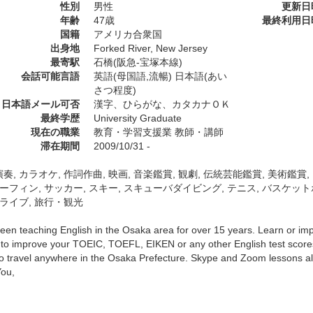
性別
男性
更新日
年齢
47歳
最終利用日
国籍
アメリカ合衆国
出身地
Forked River, New Jersey
最寄駅
石橋(阪急-宝塚本線)
会話可能言語
英語(母国語,流暢) 日本語(あい
さつ程度)
日本語メール可否
漢字、ひらがな、カタカナＯＫ
最終学歴
University Graduate
現在の職業
教育・学習支援業 教師・講師
滞在期間
2009/10/31 -
奏, カラオケ, 作詞作曲, 映画, 音楽鑑賞, 観劇, 伝統芸能鑑賞, 美術鑑賞
サーフィン, サッカー, スキー, スキューバダイビング, テニス, バスケットボ
ドライブ, 旅行・観光
een teaching English in the Osaka area for over 15 years. Learn or imp
 to improve your TOEIC, TOEFL, EIKEN or any other English test score
 to travel anywhere in the Osaka Prefecture. Skype and Zoom lessons al
ou,