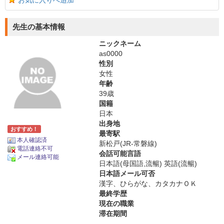
お気に入りへ追加
先生の基本情報
ニックネーム
as0000
性別
女性
年齢
39歳
国籍
日本
出身地
おすすめ！
最寄駅
本人確認済
新松戸(JR-常磐線)
電話連絡不可
会話可能言語
メール連絡可能
日本語(母国語,流暢) 英語(流暢)
日本語メール可否
漢字、ひらがな、カタカナＯＫ
最終学歴
現在の職業
滞在期間