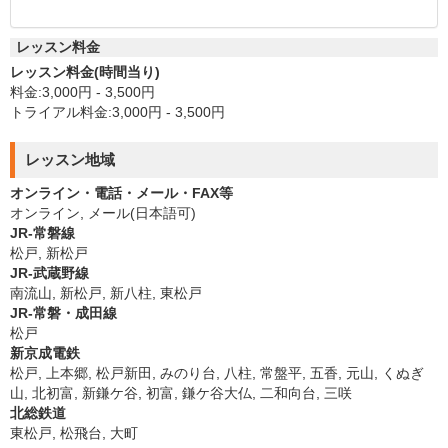
レッスン料金
レッスン料金(時間当り)
料金:3,000円 - 3,500円
トライアル料金:3,000円 - 3,500円
レッスン地域
オンライン・電話・メール・FAX等
オンライン, メール(日本語可)
JR-常磐線
松戸, 新松戸
JR-武蔵野線
南流山, 新松戸, 新八柱, 東松戸
JR-常磐・成田線
松戸
新京成電鉄
松戸, 上本郷, 松戸新田, みのり台, 八柱, 常盤平, 五香, 元山, くぬぎ
山, 北初富, 新鎌ケ谷, 初富, 鎌ケ谷大仏, 二和向台, 三咲
北総鉄道
東松戸, 松飛台, 大町