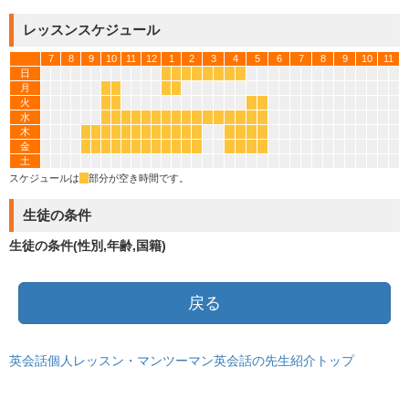
レッスンスケジュール
7
8
9
10
11
12
1
2
3
4
5
6
7
8
9
10
11
日
*
*
*
*
*
*
*
*
月
*
*
*
*
火
*
*
*
*
水
*
*
*
*
*
*
*
*
*
*
*
*
*
*
*
*
木
*
*
*
*
*
*
*
*
*
*
*
*
*
*
*
*
金
*
*
*
*
*
*
*
*
*
*
*
*
*
*
*
*
土
スケジュールは
*
部分が空き時間です。
生徒の条件
生徒の条件(性別,年齢,国籍)
戻る
英会話個人レッスン・マンツーマン英会話の先生紹介トップ