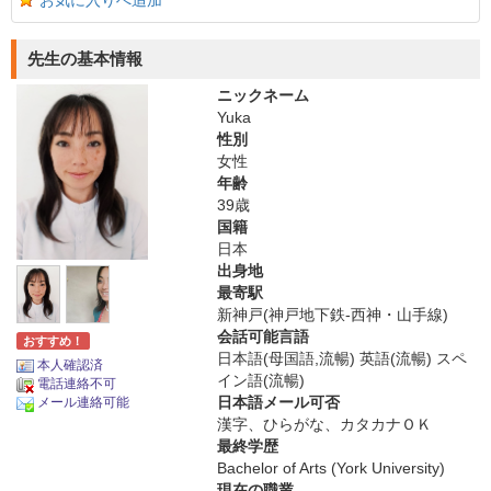
お気に入りへ追加
先生の基本情報
ニックネーム
Yuka
性別
女性
年齢
39歳
国籍
日本
出身地
最寄駅
新神戸(神戸地下鉄-西神・山手線)
会話可能言語
おすすめ！
日本語(母国語,流暢) 英語(流暢) スペ
本人確認済
イン語(流暢)
電話連絡不可
日本語メール可否
メール連絡可能
漢字、ひらがな、カタカナＯＫ
最終学歴
Bachelor of Arts (York University)
現在の職業