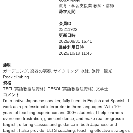
教育・学習支援業 教師・講師
滞在期間
会員ID
23211922
更新日時
2025/08/31 15:41
最終利用日時
2025/10/19 11:45
趣味
ガーデニング, 楽器の演奏, サイクリング, 水泳, 旅行・観光
Rock climbing
資格
TEFL(英語教授法資格), TESOL(英語教授法資格), 文学士
コメント
I’m a native Japanese speaker, fully fluent in English and Spanish. I
work as a professional interpreter in three languages. With 10+
years of teaching experience and 300+ students, I help learners
overcome frustration, gain confidence, and make real progress in
English, offering classes and guidance in both Japanese and
English. I also provide IELTS coaching, teaching effective strategies