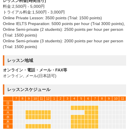
レッスン料金(時間当り)
料金:2,500円 - 5,000円
トライアル料金:1,500円 - 3,000円
Online Private Lesson: 3500 points (Trial: 1500 points)
Online IELTS Preparation: 5000 points per hour (Trial 3000 points),
Online Semi-private (2 students): 2500 points per hour per person
(Trial: 1500 points)
Online Semi-private (3 students): 2000 points per hour per person
(Trial: 1500 points)
レッスン地域
オンライン・電話・メール・FAX等
オンライン, メール(日本語可)
レッスンスケジュール
7
8
9
10
11
12
1
2
3
4
5
6
7
8
9
10
11
日
月
*
*
*
*
*
*
*
*
火
*
*
*
*
*
*
*
*
*
*
*
*
水
*
*
*
*
*
*
*
*
*
*
*
*
*
*
*
*
木
*
*
*
*
*
*
*
*
金
*
*
*
*
*
*
*
*
*
*
*
*
*
*
*
*