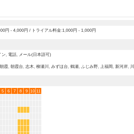
00円 - 4,000円
/
トライアル料金:1,000円 - 1,000円
ン, 電話, メール(日本語可)
朝霞, 朝霞台, 志木, 柳瀬川, みずほ台, 鶴瀬, ふじみ野, 上福岡, 新河岸, 
5
6
7
8
9
10
11
*
*
*
*
*
*
*
*
*
*
*
*