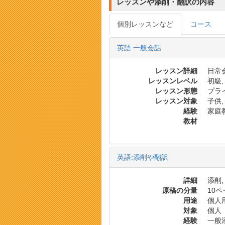
レッスンや添削・翻訳の内容
個別レッスンなど
コース
英語:一般会話
レッスン詳細
日常会
レッスンレベル
初級,
レッスン形態
プラ
レッスン対象
子供,
経験
家庭教
教材
英語:添削や翻訳
詳細
添削,
原稿の分量
10
用途
個人用
対象
個人
経験
一般添