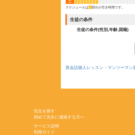
土
*
*
*
*
*
*
*
*
スケジュールは
*
部分が空き時間です。
生徒の条件
生徒の条件(性別,年齢,国籍)
英会話個人レッスン・マンツーマン
先生を探す
初めて先生に連絡する方へ
サービス説明
利用ガイド