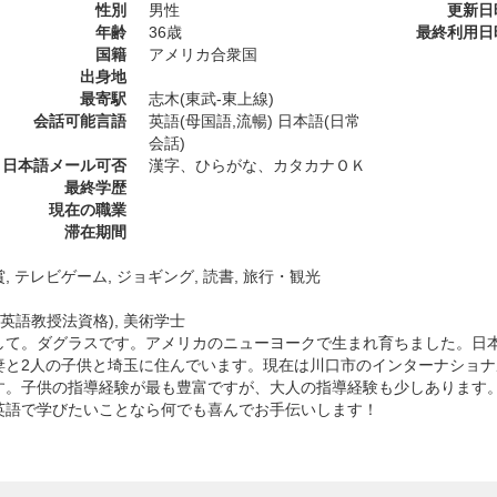
性別
男性
更新日
年齢
36歳
最終利用日
国籍
アメリカ合衆国
出身地
最寄駅
志木(東武-東上線)
会話可能言語
英語(母国語,流暢) 日本語(日常
会話)
日本語メール可否
漢字、ひらがな、カタカナＯＫ
最終学歴
現在の職業
滞在期間
, テレビゲーム, ジョギング, 読書, 旅行・観光
L(英語教授法資格), 美術学士
して。ダグラスです。アメリカのニューヨークで生まれ育ちました。日本
妻と2人の子供と埼玉に住んでいます。現在は川口市のインターナショ
す。子供の指導経験が最も豊富ですが、大人の指導経験も少しあります
英語で学びたいことなら何でも喜んでお手伝いします！