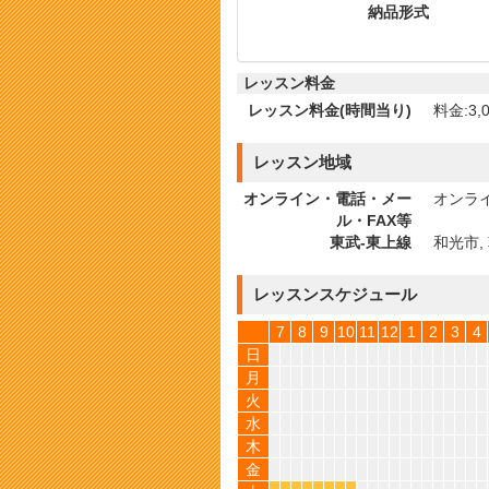
納品形式
レッスン料金
レッスン料金(時間当り)
料金:3,0
レッスン地域
オンライン・電話・メー
オンライ
ル・FAX等
東武-東上線
和光市, 
レッスンスケジュール
7
8
9
10
11
12
1
2
3
4
日
月
火
水
木
金