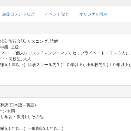
生徒コメントなど
イベントなど
オリジナル教材
話, 旅行会話, リスニング, 読解
 中級, 上級
イベート(個人レッスン / マンツーマン), セミプライベート（２～３人）
 中・高校生, 大人
師(１年以上), 語学スクール先生(１０年以上), 小学校先生(１０年以上)
 翻訳(日本語→英語)
ページ未満
, 学習・教育用, その他
削(１年以上), 一般翻訳(１年以上)