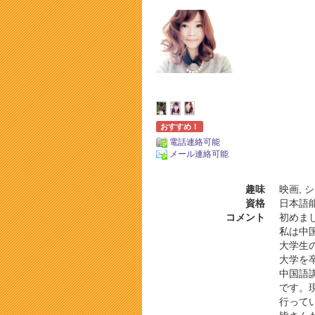
おすすめ！
電話連絡可能
メール連絡可能
趣味
映画, 
資格
日本語能
コメント
初めま
私は中
大学生
大学を
中国語
です。
行って