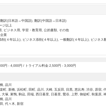
 翻訳(日本語→中国語), 翻訳(中国語→日本語)
ページ以上
, ビジネス用, 学習・教育用, 公的書類, その他
 企業
削(４年以上), ビジネス添削(４年以上), 一般翻訳(４年以上), ビジネス
00円 - 4,000円
/
トライアル料金:2,500円 - 3,000円
橋, 品川
楽町, 新橋, 浜松町, 田町, 品川, 大崎, 五反田, 目黒, 恵比寿, 渋谷, 原宿,
, 大塚, 巣鴨, 駒込, 田端, 西日暮里, 日暮里, 鶯谷, 上野, 御徒町, 秋葉原, 
橋, 品川
田, 代々木, 新宿