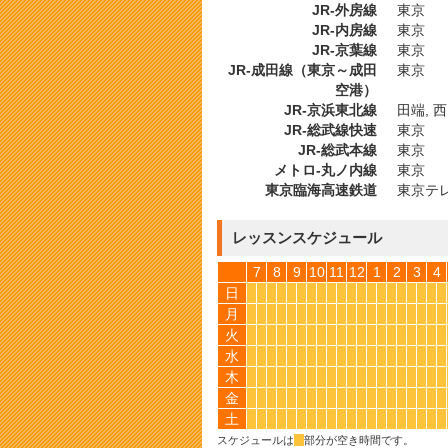
JR-外房線
東京
JR-内房線
東京
JR-京葉線
東京
JR-成田線（東京～成田
東京
空港）
JR-京浜東北線
田端, 西
JR-総武線快速
東京
JR-総武本線
東京
メトロ-丸ノ内線
東京
東京臨海高速鉄道
東京テ
レッスンスケジュール
7
8
9
10
11
12
1
2
3
4
日
*
*
*
*
*
*
*
*
*
*
*
*
*
*
*
*
*
*
*
*
月
*
*
*
*
*
*
*
*
*
*
*
*
*
*
*
*
*
*
*
*
火
*
*
*
*
*
*
*
*
*
*
*
*
*
*
*
*
*
*
*
*
水
*
*
*
*
*
*
*
*
*
*
*
*
*
*
*
*
*
*
*
*
木
*
*
*
*
*
*
*
*
*
*
*
*
*
*
*
*
*
*
*
*
金
*
*
*
*
*
*
*
*
*
*
*
*
*
*
*
*
*
*
*
*
土
*
*
*
*
*
*
*
*
*
*
*
*
*
*
*
*
*
*
*
*
スケジュールは
*
部分が空き時間です。