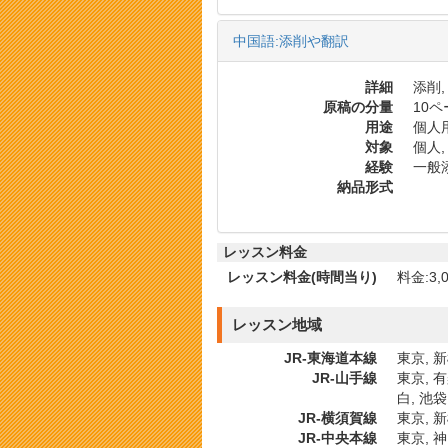
中国語:添削や翻訳
詳細
添削,
原稿の分量
10
用途
個人用
対象
個人,
経験
一般添
納品形式
レッスン料金
レッスン料金(時間当り)
料金:3,0
レッスン地域
JR-東海道本線
東京, 新
JR-山手線
東京, 有
白, 池袋
JR-横須賀線
東京, 新
JR-中央本線
東京, 神