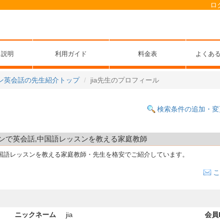
ロ
ス説明
利用ガイド
料金表
よくあ
ン英会話の先生紹介トップ
jia先生のプロフィール
検索条件の追加・変
ラインで英会話,中国語レッスンを教える家庭教師
国語レッスンを教える家庭教師・先生を格安でご紹介しています。
こ
ニックネーム
jia
会員