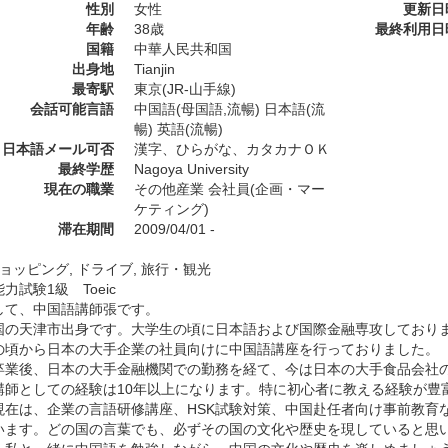
性別
女性
更新日
年齢
38歳
最終利用日
国籍
中華人民共和国
出身地
Tianjin
最寄駅
東京(JR-山手線)
会話可能言語
中国語(母国語,流暢) 日本語(流
暢) 英語(流暢)
日本語メール可否
漢字、ひらがな、カタカナＯＫ
最終学歴
Nagoya University
現在の職業
その他産業 会社員(企画・マー
ケティング)
滞在期間
2009/04/01 -
ショッピング, ドライブ, 旅行・観光
力試験1級 Toeic
して、中国語講師張です。
国の天津市出身です。大学生の頃に日本語および国際金融専攻しており
の頃から日本の大手企業の社員向けに中国語講座を行っておりました。
卒業後、日本の大手金融機関での勤務を経て、今は日本の大手食品会社
講師としての経験は10年以上になります。特に初心者に教える経験が豊
現在は、企業の言語研修講座、HSK試験対策、中国赴任者向け事前教育
います。どの国の言葉でも、必ずその国の文化や歴史を現していると思