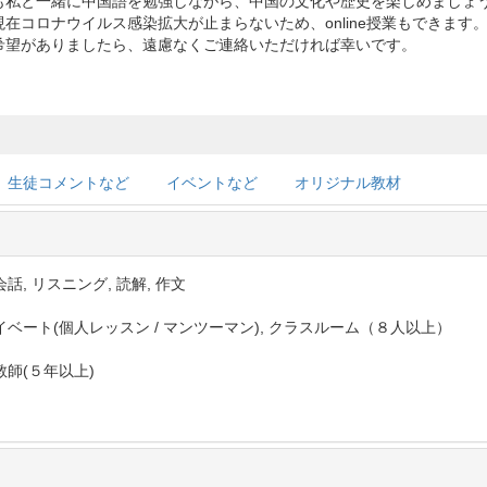
も私と一緒に中国語を勉強しながら、中国の文化や歴史を楽しめましょ
現在コロナウイルス感染拡大が止まらないため、online授業もできます
希望がありましたら、遠慮なくご連絡いただければ幸いです。
生徒コメントなど
イベントなど
オリジナル教材
話, リスニング, 読解, 作文
イベート(個人レッスン / マンツーマン), クラスルーム（８人以上）
教師(５年以上)