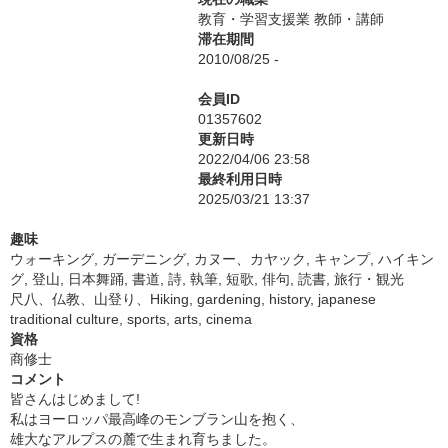
教育・学習支援業 教師・講師
滞在期間
2010/08/25 -
会員ID
01357602
更新日時
2022/04/06 23:58
最終利用日時
2025/03/21 13:37
趣味
ウォーキング, ガーデニング, カヌー、カヤック, キャンプ, ハイキン
グ, 登山, 日本舞踊, 書道, 詩, 執筆, 短歌, 俳句, 読書, 旅行・観光
尺八、仏教、山登り、Hiking, gardening, history, japanese
traditional culture, sports, arts, cinema
資格
商修士
コメント
皆さんはじめまして!
私はヨーロッパ最高峰のモンブラン山を抱く、
雄大なアルプスの麓で生まれ育ちました。