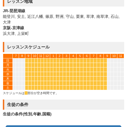
レッスン地域
JR-琵琶湖線
能登川, 安土, 近江八幡, 篠原, 野洲, 守山, 栗東, 草津, 南草津, 石山,
大津
京阪-京津線
浜大津, 上栄町
レッスンスケジュール
7
8
9
10
11
12
1
2
3
4
5
6
7
8
9
10
11
日
*
*
*
*
*
*
*
*
*
*
*
*
*
*
*
*
*
*
*
*
*
*
*
*
*
月
*
*
*
*
*
*
*
*
*
*
*
*
*
*
*
*
*
*
*
*
*
*
*
*
*
火
*
*
*
*
*
*
*
*
*
*
*
*
*
*
*
*
*
*
*
*
*
*
*
*
*
水
*
*
*
*
*
*
*
*
*
*
*
*
*
*
*
*
*
*
*
*
*
*
*
*
*
木
*
*
*
*
*
*
*
*
*
*
*
*
*
*
*
*
*
*
*
*
*
*
*
*
*
金
*
*
*
*
*
*
*
*
*
*
*
*
*
*
*
*
*
*
*
*
*
*
*
*
*
土
*
*
*
*
*
*
*
*
*
*
*
*
*
*
*
*
*
*
*
*
*
*
*
*
*
スケジュールは
*
部分が空き時間です。
生徒の条件
生徒の条件(性別,年齢,国籍)