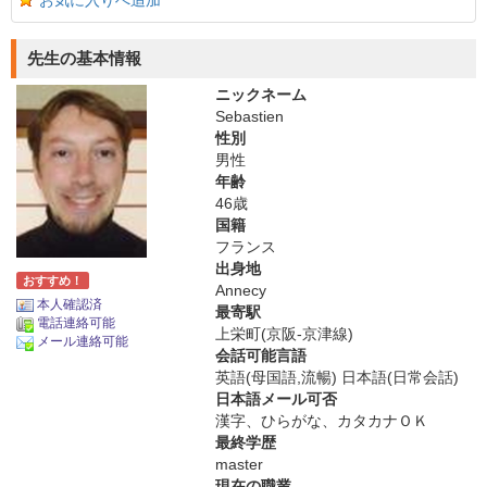
お気に入りへ追加
先生の基本情報
ニックネーム
Sebastien
性別
男性
年齢
46歳
国籍
フランス
出身地
おすすめ！
Annecy
本人確認済
最寄駅
電話連絡可能
上栄町(京阪-京津線)
メール連絡可能
会話可能言語
英語(母国語,流暢) 日本語(日常会話)
日本語メール可否
漢字、ひらがな、カタカナＯＫ
最終学歴
master
現在の職業