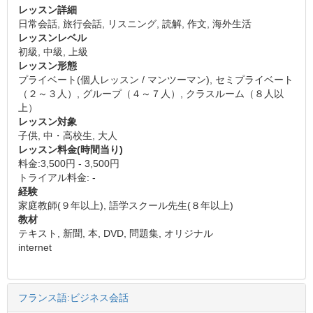
レッスン詳細
日常会話, 旅行会話, リスニング, 読解, 作文, 海外生活
レッスンレベル
初級, 中級, 上級
レッスン形態
プライベート(個人レッスン / マンツーマン), セミプライベート
（２～３人）, グループ（４～７人）, クラスルーム（８人以
上）
レッスン対象
子供, 中・高校生, 大人
レッスン料金(時間当り)
料金:3,500円 - 3,500円
トライアル料金: -
経験
家庭教師(９年以上), 語学スクール先生(８年以上)
教材
テキスト, 新聞, 本, DVD, 問題集, オリジナル
internet
フランス語:ビジネス会話