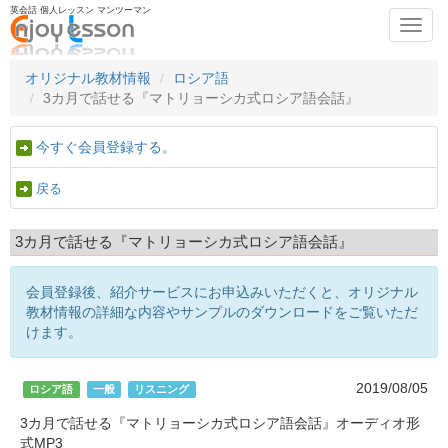
英会話 個人レッスン マンツーマン
Toggl
navig
オリジナル教材情報
ロシア語
3カ月で話せる『マトリョーシカ式ロシア語会話』
今すぐ会員登録する。
戻る
3カ月で話せる『マトリョーシカ式ロシア語会話』
会員登録後、紹介サービスにお申込みいただくと、オリジナル
教材情報の詳細な内容やサンプルのダウンロードをご覧いただ
けます。
2019/08/05
ロシア語
一般
リスニング
3カ月で話せる『マトリョーシカ式ロシア語会話』オーディオ形
式MP3