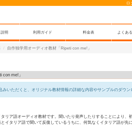
ロ
ス説明
利用ガイド
料金表
よくあ
語
自作独学用オーディオ教材「Ripeti con me!」
con me!」
込みいただくと、オリジナル教材情報の詳細な内容やサンプルのダウン
イタリア語オーディオ教材です。聞いたり発声したりすることにより、
語とイタリア語で聞いて反復しているうちに、何気なくイタリア語が先