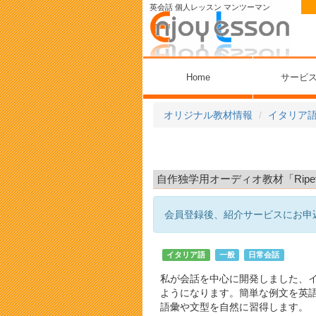
英会話 個人レッスン マンツーマン
Home
サービ
オリジナル教材情報
イタリア
自作独学用オーディオ教材「Ripeti 
会員登録後、紹介サービスにお申
イタリア語
一般
日常会話
私が会話を中心に開発しました、
ようになります。簡単な例文を英
語彙や文型を自然に習得します。